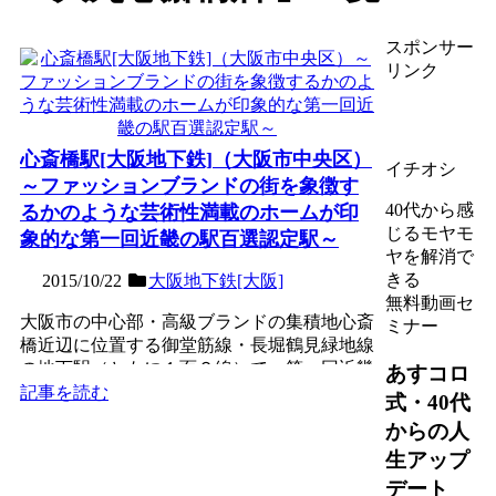
スポンサー
リンク
心斎橋駅[大阪地下鉄]（大阪市中央区）
イチオシ
～ファッションブランドの街を象徴す
40代から感
るかのような芸術性満載のホームが印
じるモヤモ
象的な第一回近畿の駅百選認定駅～
ヤを解消で
きる
2015/10/22
大阪地下鉄[大阪]
無料動画セ
大阪市の中心部・高級ブランドの集積地心斎
ミナー
橋近辺に位置する御堂筋線・長堀鶴見緑地線
の地下駅（ともに１面２線）で、第一回近畿
あすコロ
の駅百選認定駅。長堀...
記事を読む
式・40代
からの人
生アップ
デート