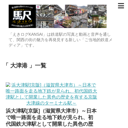
「えきログKANSAI」は鉄道駅の写真と動画と音声を通し
て、関西の街の魅力を再発見する新しい「ご当地的鉄道メ
ディア」です。
大津港
一覧
浜大津駅[京阪]（滋賀県大津市）～日本
で唯一路面を走る地下鉄が見られ、初
代国鉄大津駅として開業した異色の歴