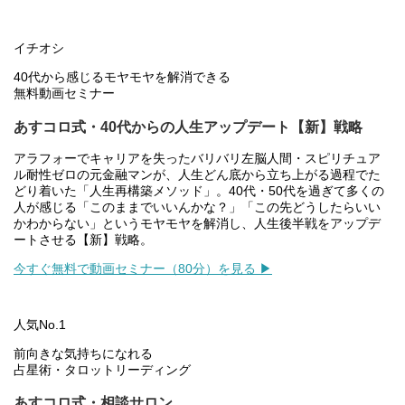
イチオシ
40代から感じるモヤモヤを解消できる
無料動画セミナー
あすコロ式・40代からの人生アップデート【新】戦略
アラフォーでキャリアを失ったバリバリ左脳人間・スピリチュア
ル耐性ゼロの元金融マンが、人生どん底から立ち上がる過程でた
どり着いた「人生再構築メソッド」。40代・50代を過ぎて多くの
人が感じる「このままでいいんかな？」「この先どうしたらいい
かわからない」というモヤモヤを解消し、人生後半戦をアップデ
ートさせる【新】戦略。
今すぐ無料で動画セミナー（80分）を見る ▶
人気No.1
前向きな気持ちになれる
占星術・タロットリーディング
あすコロ式・相談サロン