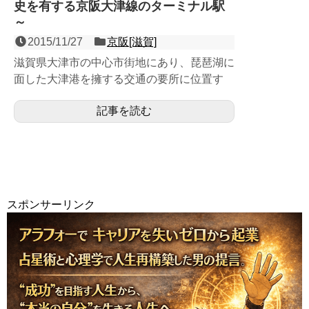
史を有する京阪大津線のターミナル駅
～
2015/11/27
京阪[滋賀]
滋賀県大津市の中心市街地にあり、琵琶湖に
面した大津港を擁する交通の要所に位置す
る、京津線・石山坂本線の島式１面２線の地
記事を読む
上駅で、第３回近畿の駅...
スポンサーリンク