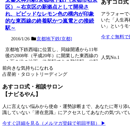
あすコロ式
区）～右京区の新拠点として開発さ
れ、ビビッドなレモン色の構内が印象
アラフォーで
いた「人生再
的な東西線の終着駅かつ嵐電との接続
い」というモ
駅～
今すぐ無料で
2016/1/26
京都地下鉄[京都]
京都地下鉄西端に位置し、同線開通から11年
後の2008年（平成20年）に開業した東西線の
人気No.1
１面２線の地下・終着駅である難読駅。当駅
開業に合わせ...
記事を読む
前向きな気持ちになれる
占星術・タロットリーディング
あすコロ式・相談サロン
【ナビるやん】
人に言えない悩みから使命・運勢診断まで、あなたに寄り添い
識していない「潜在意識」にアクセスしてあなたの気づいて
今すぐ詳細を見る（メルマガ登録で初回半額） ▶