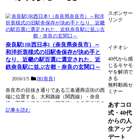
スポンサー
リンク
奈良駅[JR西日本]（奈良県奈良市）～
イチオシ
和洋折衷様式の旧駅舎保存が決め手と
40代から感
なり、近畿の駅百選に選定された、近
じるモヤモ
鉄奈良駅に並ぶ古都・奈良の玄関口～
ヤを解消で
きる
2016/1/5
JR[奈良]
無料動画セ
奈良市の目抜き通りである三条通商店街の西
ミナー
端に位置する、大和路線（関西線）・奈良
線・万葉まほろば線（桜井線）の３面５線の
あすコロ
高架駅。1890年（明...
記事を読む
式・40代
からの人
生アップ
デート