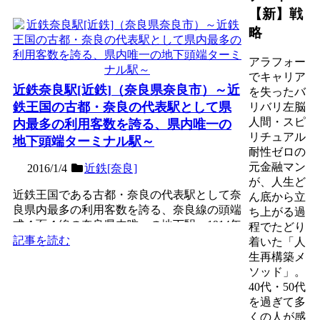
【新】戦
略
アラフォー
でキャリア
近鉄奈良駅[近鉄]（奈良県奈良市）～近
を失ったバ
鉄王国の古都・奈良の代表駅として県
リバリ左脳
人間・スピ
内最多の利用客数を誇る、県内唯一の
リチュアル
地下頭端ターミナル駅～
耐性ゼロの
元金融マン
2016/1/4
近鉄[奈良]
が、人生ど
近鉄王国である古都・奈良の代表駅として奈
ん底から立
良県内最多の利用客数を誇る、奈良線の頭端
ち上がる過
式４面４線の奈良県内唯一の地下駅。1914年
程でたどり
（大正3年）に、...
記事を読む
着いた「人
生再構築メ
ソッド」。
40代・50代
を過ぎて多
くの人が感