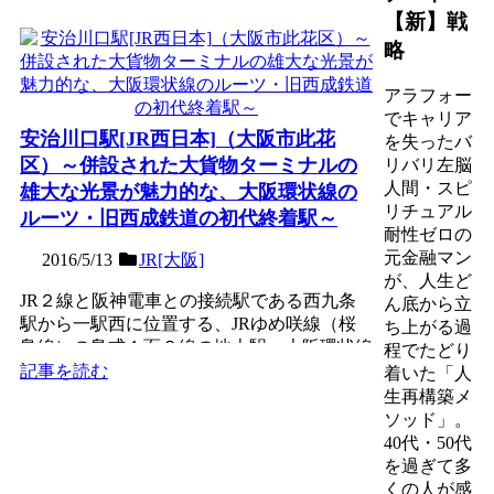
【新】戦
略
アラフォー
でキャリア
安治川口駅[JR西日本]（大阪市此花
を失ったバ
区）～併設された大貨物ターミナルの
リバリ左脳
人間・スピ
雄大な光景が魅力的な、大阪環状線の
リチュアル
ルーツ・旧西成鉄道の初代終着駅～
耐性ゼロの
元金融マン
2016/5/13
JR[大阪]
が、人生ど
JR２線と阪神電車との接続駅である西九条
ん底から立
駅から一駅西に位置する、JRゆめ咲線（桜
ち上がる過
島線）の島式１面２線の地上駅。大阪環状線
程でたどり
のルーツ一つである旧...
記事を読む
着いた「人
生再構築メ
ソッド」。
40代・50代
を過ぎて多
くの人が感