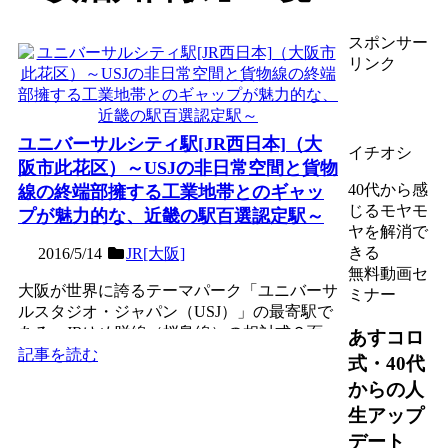
スポンサー
リンク
ユニバーサルシティ駅[JR西日本]（大
イチオシ
阪市此花区）～USJの非日常空間と貨物
40代から感
線の終端部擁する工業地帯とのギャッ
じるモヤモ
プが魅力的な、近畿の駅百選認定駅～
ヤを解消で
きる
2016/5/14
JR[大阪]
無料動画セ
大阪が世界に誇るテーマパーク「ユニバーサ
ミナー
ルスタジオ・ジャパン（USJ）」の最寄駅で
ある。JRゆめ咲線（桜島線）の相対式２面
あすコロ
２線の地上駅。安治...
記事を読む
式・40代
からの人
生アップ
デート