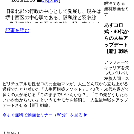
2015/11/10
JR[大阪]
解消できる
無料動画セミ
旧泉北郡の行政の中心として発展し、現在は
ナー
堺市西区の中心駅である、阪和線と羽衣線
（阪和支線）の３面５線の地上駅。古くから
あすコロ
「大鳥大社」の門前町で...
記事を読む
式・40代か
らの人生ア
ップデート
【新】戦略
アラフォーで
キャリアを失
ったバリバリ
左脳人間・ス
ピリチュアル耐性ゼロの元金融マンが、人生どん底から立ち上がる
過程でたどり着いた「人生再構築メソッド」。40代・50代を過ぎて
多くの人が感じる「このままでいいんかな？」「この先どうしたら
いいかわからない」というモヤモヤを解消し、人生後半戦をアップ
デートさせる【新】戦略。
今すぐ無料で動画セミナー（80分）を見る ▶
人気No.1