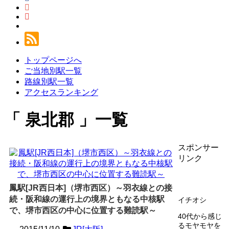
トップページへ
ご当地別駅一覧
路線別駅一覧
アクセスランキング
泉北郡
一覧
スポンサー
リンク
鳳駅[JR西日本]（堺市西区）～羽衣線との接
続・阪和線の運行上の境界ともなる中核駅
イチオシ
で、堺市西区の中心に位置する難読駅～
40代から感じ
るモヤモヤを