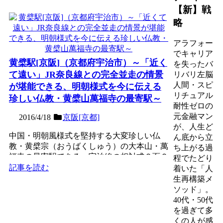
【新】戦
略
アラフォー
でキャリア
黄檗駅[京阪]（京都府宇治市）～「近く
を失ったバ
て遠い」JR奈良線との完全並走の情景
リバリ左脳
人間・スピ
が堪能できる、明朝様式を今に伝える
リチュアル
珍しい仏教・黄檗山萬福寺の最寄駅～
耐性ゼロの
元金融マン
2016/4/18
京阪[京都]
が、人生ど
中国・明朝風様式を堅持する大変珍しい仏
ん底から立
教・黄檗宗（おうばくしゅう）の大本山・萬
ち上がる過
福寺の最寄駅である、宇治線の相対式２面２
程でたどり
線の地上駅。大正時代か...
記事を読む
着いた「人
生再構築メ
ソッド」。
40代・50代
を過ぎて多
くの人が感