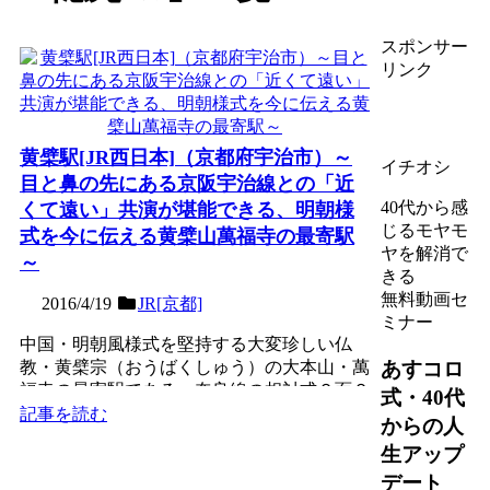
スポンサー
リンク
黄檗駅[JR西日本]（京都府宇治市）～
イチオシ
目と鼻の先にある京阪宇治線との「近
40代から感
くて遠い」共演が堪能できる、明朝様
じるモヤモ
式を今に伝える黄檗山萬福寺の最寄駅
ヤを解消で
～
きる
無料動画セ
2016/4/19
JR[京都]
ミナー
中国・明朝風様式を堅持する大変珍しい仏
あすコロ
教・黄檗宗（おうばくしゅう）の大本山・萬
福寺の最寄駅である、奈良線の相対式２面２
式・40代
線の地上駅。明治時代か...
記事を読む
からの人
生アップ
デート