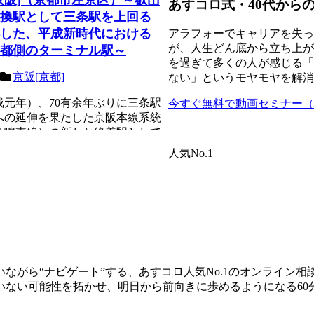
あすコロ式・40代から
換駅として三条駅を上回る
した、平成新時代における
アラフォーでキャリアを失っ
が、人生どん底から立ち上が
都側のターミナル駅～
を過ぎて多くの人が感じる「
京阪[京都]
ない」というモヤモヤを解消
平成元年）、70有余年ぶりに三条駅
今すぐ無料で動画セミナー（8
への延伸を果たした京阪本線系統
は鴨東線）の新たな終着駅として
...
人気No.1
ながら“ナビゲート”する、あすコロ人気No.1のオンライン
いない可能性を拓かせ、明日から前向きに歩めるようになる60