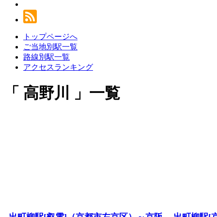
トップページへ
ご当地別駅一覧
路線別駅一覧
アクセスランキング
高野川
一覧
出町柳駅[叡電]（京都市左京区）～京阪
出町柳駅[