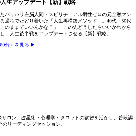
の人生アップデート【新】戦略
たバリバリ左脳人間・スピリチュアル耐性ゼロの元金融マン
る過程でたどり着いた「人生再構築メソッド」。40代・50代
このままでいいんかな？」「この先どうしたらいいかわから
し、人生後半戦をアップデートさせる【新】戦略。
0分）を見る ▶
相談サロン。占星術・心理学・タロットの叡智を活かし、普段認
分のリーディングセッション。