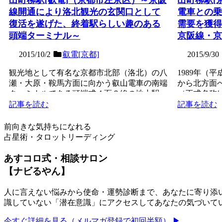
線開通により洛北観光の玄関口として
電車との乗
復活を遂げた、終着駅らしい趣のある
需要を獲得
頭端ターミナル～
京阪線・京
2015/10/2
叡電[京都]
2015/9/30
観光地として有名な京都市北部（洛北）の八
1989年（
瀬・大原・鞍馬方面に向かう叡山電車の南端
から北方面
ターミナルである頭端式４面３線の地上駅。
（正式名称
当時関西に基盤のあっ...
開業した島式１
記事を読む
記事を読む
前向きな気持ちになれる
占星術・タロットリーディング
あすコロ式・相談サロン
【ナビるやん】
人に言えない悩みから使命・運勢診断まで、あなたに寄り添い
識していない「潜在意識」にアクセスしてあなたの気づいて
今すぐ詳細を見る（メルマガ登録で初回半額） ▶