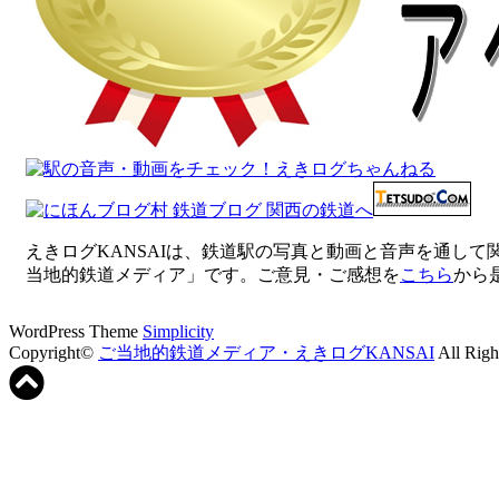
えきログKANSAIは、鉄道駅の写真と動画と音声を通し
当地的鉄道メディア」です。ご意見・ご感想を
こちら
から
WordPress Theme
Simplicity
Copyright©
ご当地的鉄道メディア・えきログKANSAI
All Righ