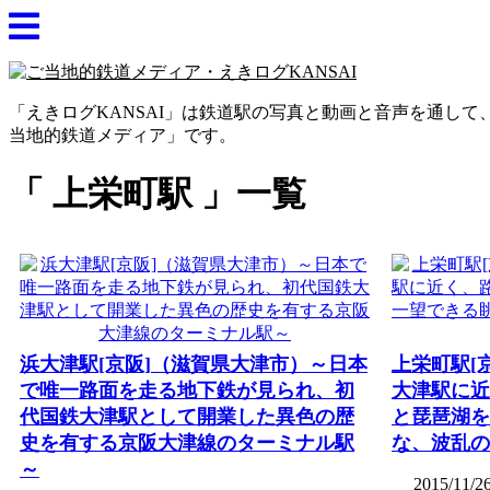
「えきログKANSAI」は鉄道駅の写真と動画と音声を通し
当地的鉄道メディア」です。
上栄町駅
一覧
浜大津駅[京阪]（滋賀県大津市）～日本
上栄町駅[
で唯一路面を走る地下鉄が見られ、初
大津駅に近
代国鉄大津駅として開業した異色の歴
と琵琶湖を
史を有する京阪大津線のターミナル駅
な、波乱の
～
2015/11/2