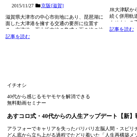
2015/11/27
京阪[滋賀]
JR大津駅
続く併用軌
滋賀県大津市の中心市街地にあり、琵琶湖に
んせん）の千
面した大津港を擁する交通の要所に位置す
（大正元年）の
記事を読む
る、京津線・石山坂本線の島式１面２線の地
上駅で、第３回近畿の駅...
記事を読む
イチオシ
40代から感じるモヤモヤを解消できる
無料動画セミナー
あすコロ式・40代からの人生アップデート【新】
アラフォーでキャリアを失ったバリバリ左脳人間・スピリ
どん底から立ち上がる過程でたどり着いた「人生再構築メソ