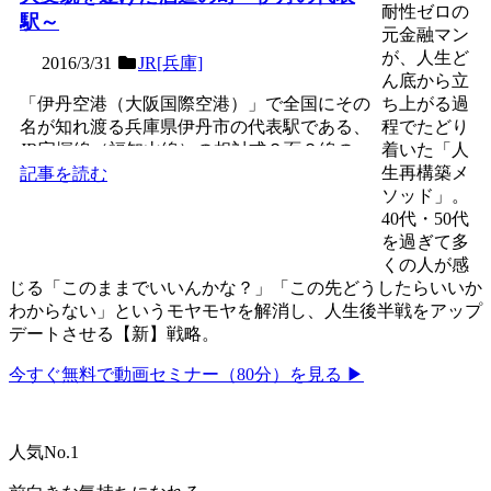
耐性ゼロの
駅～
元金融マン
が、人生ど
2016/3/31
JR[兵庫]
ん底から立
「伊丹空港（大阪国際空港）」で全国にその
ち上がる過
名が知れ渡る兵庫県伊丹市の代表駅である、
程でたどり
JR宝塚線（福知山線）の相対式２面２線の
着いた「人
地上駅。奈良市と「清...
生再構築メ
記事を読む
ソッド」。
40代・50代
を過ぎて多
くの人が感
じる「このままでいいんかな？」「この先どうしたらいいか
わからない」というモヤモヤを解消し、人生後半戦をアップ
デートさせる【新】戦略。
今すぐ無料で動画セミナー（80分）を見る ▶
人気No.1