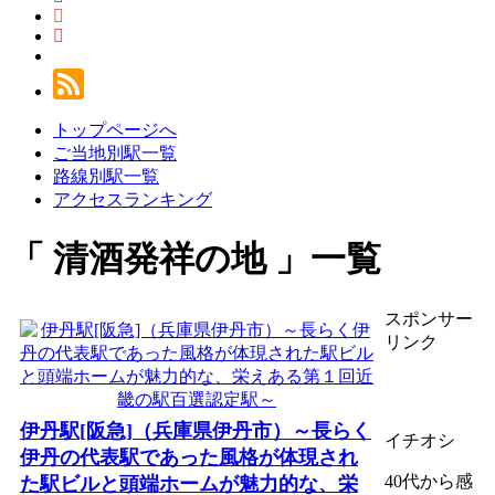
トップページへ
ご当地別駅一覧
路線別駅一覧
アクセスランキング
清酒発祥の地
一覧
スポンサー
リンク
伊丹駅[阪急]（兵庫県伊丹市）～長らく
イチオシ
伊丹の代表駅であった風格が体現され
40代から感
た駅ビルと頭端ホームが魅力的な、栄