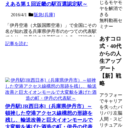
じるモヤモ
えある第１回近畿の駅百選認定駅～
ヤを解消で
きる
2016/4/1
阪急[兵庫]
無料動画セ
「伊丹空港（大阪国際空港）」で全国にその
ミナー
名が知れ渡る兵庫県伊丹市のかつての代表駅
であり、伊丹線の終着駅でもある、頭端式１
あすコロ
面２線の高架駅。輸送...
記事を読む
式・40代
からの人
生アップ
デート
【新】戦
略
アラフォー
でキャリア
伊丹駅[JR西日本]（兵庫県伊丹市）～
を失ったバ
頓挫した空港アクセス線構想の形跡を
リバリ左脳
人間・スピ
残し、輸送改善と巨大イオンモールで
リチュアル
大変貌を遂げた酒造の町・伊丹の代表