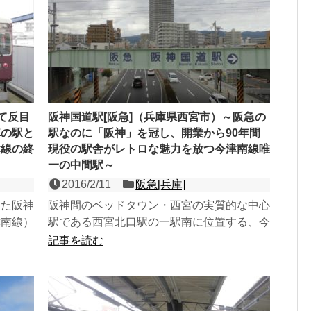
て反目
阪神国道駅[阪急]（兵庫県西宮市）～阪急の
車の駅と
駅なのに「阪神」を冠し、開業から90年間
津線の終
現役の駅舎がレトロな魅力を放つ今津南線唯
一の中間駅～
2016/2/11
阪急[兵庫]
った阪神
阪神間のベッドタウン・西宮の実質的な中心
津南線）
駅である西宮北口駅の一駅南に位置する、今
着駅。当
津線（今津南線）の相対式２面２線の高架
記事を読む
駅。駅真下を走る国道２...