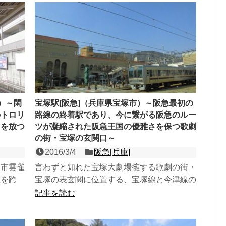
）～閑
宝塚駅[阪急]（兵庫県宝塚市）～阪急最初の
のトロリ
路線の終着駅であり、今に繋がる阪急のルー
力を放つ
ツが凝縮された阪急王国の優雅さを保つ歌劇
の街・宝塚の玄関口～
2016/3/4
阪急[兵庫]
塚市雲雀
言わずと知れた宝塚大劇場擁する歌劇の街・
敷を跨
宝塚の表玄関に位置する、宝塚線と今津線の
日中全て
頭端式２面４線の高架駅。道向かいの対峙す
記事を読む
るJR宝塚駅を開業さ...