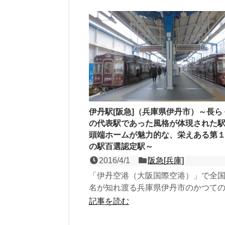
伊丹駅[阪急]（兵庫県伊丹市）～長ら
の代表駅であった風格が体現された
頭端ホームが魅力的な、栄えある第
の駅百選認定駅～
2016/4/1
阪急[兵庫]
「伊丹空港（大阪国際空港）」で全
名が知れ渡る兵庫県伊丹市のかつて
であり、伊丹線の終着駅でもある、
記事を読む
面２線の高架駅。輸送...