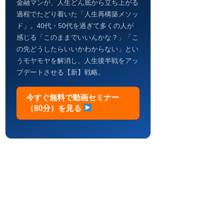
金融マンが、人生どん底から立ち上がる
過程でたどり着いた「人生再構築メソッ
ド」。40代・50代を過ぎて多くの人が
感じる「このままでいいんかな？」「こ
の先どうしたらいいかわからない」とい
うモヤモヤを解消し、人生後半戦をアッ
プデートさせる【新】戦略。
今すぐ無料で動画セミナー
（80分）を見る