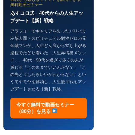
無料動画セミナー
あすコロ式・40代からの人生アッ
プデート【新】戦略
アラフォーでキャリアを失ったバリバリ
左脳人間・スピリチュアル耐性ゼロの元
金融マンが、人生どん底から立ち上がる
過程でたどり着いた「人生再構築メソッ
ド」。40代・50代を過ぎて多くの人が
感じる「このままでいいんかな？」「こ
の先どうしたらいいかわからない」とい
うモヤモヤを解消し、人生後半戦をアッ
プデートさせる【新】戦略。
今すぐ無料で動画セミナー
（80分）を見る