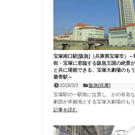
宝塚南口駅[阪急]（兵庫県宝塚市）～
街・宝塚に君臨する阪急王国の絶景
と共に堪能できる、宝塚大劇場のも
最寄駅～
2016/3/3
阪急[兵庫]
宝塚駅の一駅南に位置し、かの有名
劇団が本拠地とする宝塚大劇場のも
最寄駅である、今津線の相対式２面
記事を読む
架駅。映画化もされた...