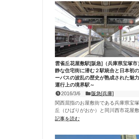
雲雀丘花屋敷駅[阪急]（兵庫県宝塚市
静な住宅街に潜む２駅統合と日本初
ーバスの波乱の歴史が熟成された魅
運行上の境界駅～
2016/3/6
阪急[兵庫]
関西屈指のお屋敷街である兵庫県宝
丘（ひばりがおか）と同川西市花屋
ぐ、宝塚線の２面４線の地上駅で、
記事を読む
の普通が終点となる運行...