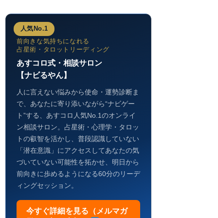
人気No.1
前向きな気持ちになれる
占星術・タロットリーディング
あすコロ式・相談サロン
【ナビるやん】
人に言えない悩みから使命・運勢診断ま
で、あなたに寄り添いながら“ナビゲー
ト”する、あすコロ人気No.1のオンライ
ン相談サロン。占星術・心理学・タロッ
トの叡智を活かし、普段認識していない
「潜在意識」にアクセスしてあなたの気
づいていない可能性を拓かせ、明日から
前向きに歩めるようになる60分のリーデ
ィングセッション。
今すぐ詳細を見る（メルマガ