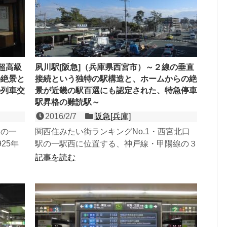
超高級
夙川駅[阪急]（兵庫県西宮市）～２線の垂直
の絶景と
接続という独特の駅構造と、ホームからの絶
の列車交
景が近畿の駅百選にも認定された、特急停車
駅昇格の難読駅～
2016/2/7
阪急[兵庫]
園の一
関西住みたい街ランキングNo.1・西宮北口
25年
駅の一駅西に位置する、神戸線・甲陽線の３
相対式
面３線の地上駅で、沿線人以外はまず読めな
記事を読む
いであろう難読駅。...