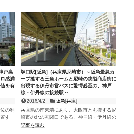
神戸高
塚口駅[阪急]（兵庫県尼崎市）～阪急最急カ
トロ感満
ーブ擁する三角ホームと尼崎の狭隘商店街に
価値を有
出現する伊丹市営バスに驚愕必至の、神戸
線・伊丹線の接続駅～
2016/4/2
阪急[兵庫]
二位の利
兵庫県の南東端にあり、大阪市とも接する尼
位置す
崎市の北の玄関口である、神戸線・伊丹線の
地下駅。
２面３線の地上駅。近江鉄道高宮駅と逆アン
記事を読む
グルの大胆な三角ホー...