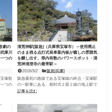
歌劇の
清荒神駅[阪急]（兵庫県宝塚市）～使用廃止
が武庫川
のまま残る点灯式発車案内板が癒しの雰囲気
う一つの
を醸し出す、県内有数のパワースポット・清
荒神清澄寺の最寄駅～
2016/3/2
阪急[兵庫]
な宝塚歌
阪急最初の路線である宝塚線の終点・宝塚駅
う一つの
の一駅東にある、相対式２面２線の地上駅で
２線の高
急行停車駅。駅前は「荒神さん」で親しまれ
記事を読む
ている清荒神清澄寺の...