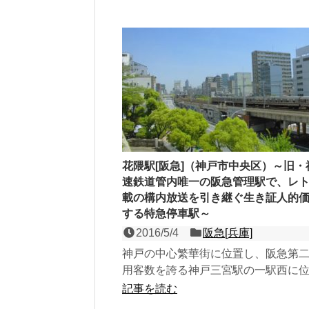
花隈駅[阪急]（神戸市中央区）～旧・
速鉄道管内唯一の阪急管理駅で、レ
載の構内放送を引き継ぐ生き証人的
する特急停車駅～
2016/5/4
阪急[兵庫]
神戸の中心繁華街に位置し、阪急第
用客数を誇る神戸三宮駅の一駅西に
る、神戸高速線の相対式２面２線の
記事を読む
一見駅があるかすらわか...