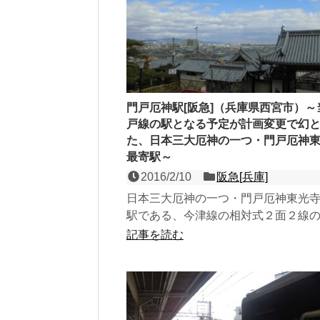
門戸厄神駅[阪急]（兵庫県西宮市）～
戸線の駅となる予定が計画変更で幻
た、日本三大厄神の一つ・門戸厄神
最寄駅～
2016/2/10
阪急[兵庫]
日本三大厄神の一つ・門戸厄神東光
駅である、今津線の相対式２面２線
駅。最初期の計画における神戸線は
記事を読む
過するルートとなってい...