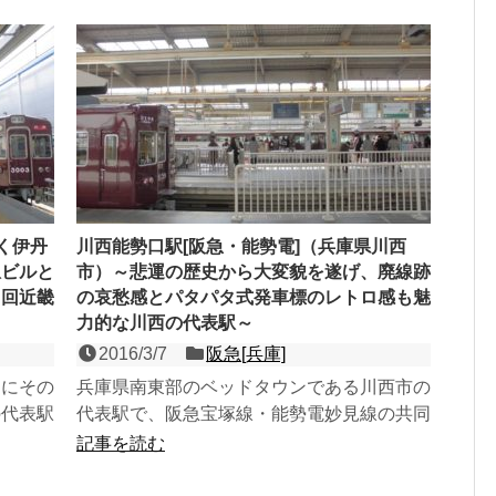
く伊丹
川西能勢口駅[阪急・能勢電]（兵庫県川西
駅ビルと
市）～悲運の歴史から大変貌を遂げ、廃線跡
１回近畿
の哀愁感とパタパタ式発車標のレトロ感も魅
力的な川西の代表駅～
2016/3/7
阪急[兵庫]
国にその
兵庫県南東部のベッドタウンである川西市の
の代表駅
代表駅で、阪急宝塚線・能勢電妙見線の共同
頭端式１
使用駅である３面５線の高架駅。国鉄池田駅
記事を読む
（現・JR川西池田駅...