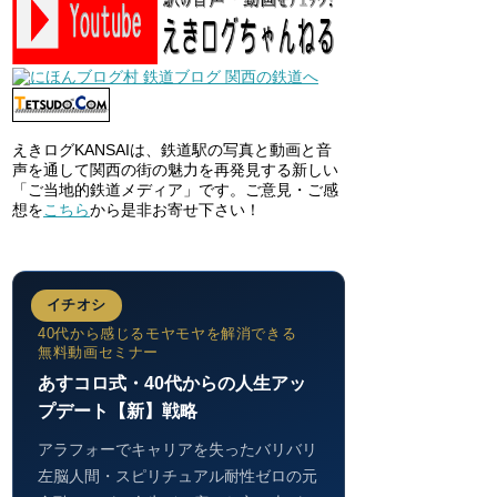
えきログKANSAIは、鉄道駅の写真と動画と音
声を通して関西の街の魅力を再発見する新しい
「ご当地的鉄道メディア」です。ご意見・ご感
想を
こちら
から是非お寄せ下さい！
イチオシ
40代から感じるモヤモヤを解消できる
無料動画セミナー
あすコロ式・40代からの人生アッ
プデート【新】戦略
アラフォーでキャリアを失ったバリバリ
左脳人間・スピリチュアル耐性ゼロの元