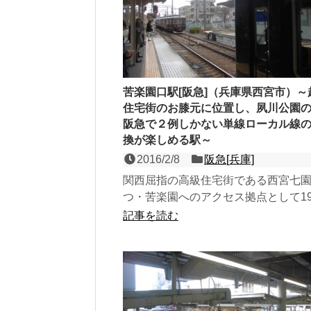
苦楽園口駅[阪急]（兵庫県西宮市）～
住宅街のお膝元に位置し、夙川公園
阪急で２例しかない単線ローカル線
換が楽しめる駅～
2016/2/8
阪急[兵庫]
関西屈指の高級住宅街である西宮七
つ・苦楽園へのアクセス拠点として19
（大正14年）に開業した、甲陽線の
記事を読む
２面２線の地上駅。苦...