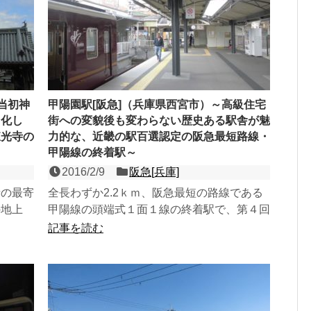
当初神
甲陽園駅[阪急]（兵庫県西宮市）～高級住宅
と化し
街への変貌後も変わらない歴史ある駅舎が魅
東光寺の
力的な、近畿の駅百選認定の阪急最短路線・
甲陽線の終着駅～
2016/2/9
阪急[兵庫]
寺の最寄
全長わずか2.2ｋｍ、阪急最短の路線である
の地上
甲陽線の頭端式１面１線の終着駅で、第４回
当駅を通
近畿の駅百選認定駅。1925年（大正13年）
記事を読む
にかつて有数の...