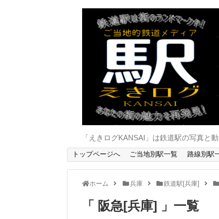
「えきログKANSAI」は鉄道駅の写真
トップページへ
ご当地別駅一覧
路線別駅
ホーム
兵庫
鉄道駅[兵庫]
阪急[兵庫]
一覧