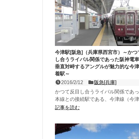
今津駅[阪急]（兵庫県西宮市）～かつ
し合うライバル関係であった阪神電
垂直対峙するアングルが魅力的な今
着駅～
2016/2/12
阪急[兵庫]
かつて反目し合うライバル関係であ
本線との接続駅である、今津線（今
の島式１面２線の高架駅で同線の終
記事を読む
初は、阪神西宮駅付近...