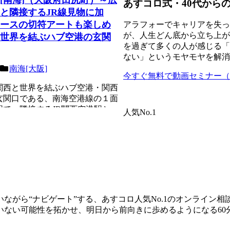
あすコロ式・40代から
と隣接するJR線見物に加
ースの切符アートも楽しめ
アラフォーでキャリアを失っ
が、人生どん底から立ち上が
世界を結ぶハブ空港の玄関
を過ぎて多くの人が感じる「
ない」というモヤモヤを解消
南海[大阪]
今すぐ無料で動画セミナー（8
関西と世界を結ぶハブ空港・関西
玄関口である、南海空港線の１面
駅で、隣接するJR関西空港駅と
人気No.1
畿の駅百...
ながら“ナビゲート”する、あすコロ人気No.1のオンライン
いない可能性を拓かせ、明日から前向きに歩めるようになる60