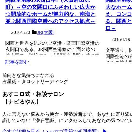
町）～空の玄関口にふさわしい広大か
大なホーム
つ開放的なホームが魅力的な、南海と
え、コンコ
並ぶ関西国際空港へのアクセス拠点～
る、関西と
口～
2016/1/20
JR[大阪]
2016/1/19
関西と世界を結ぶハブ空港・関西国際空港の
玄関口である、JR関西空港線の１面２線の
文字通り、
地上駅で、隣接する南海関西空港駅と共に第
国際空港の
１回近畿の駅百選認定...
記事を読む
２線の地上
共に第１回近
記事を読む
前向きな気持ちになれる
占星術・タロットリーディング
あすコロ式・相談サロン
【ナビるやん】
人に言えない悩みから使命・運勢診断まで、あなたに寄り添い
識していない「潜在意識」にアクセスしてあなたの気づいて
今すぐ詳細を見る（メルマガ登録で初回半額） ▶