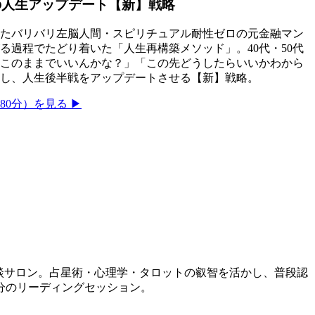
の人生アップデート【新】戦略
たバリバリ左脳人間・スピリチュアル耐性ゼロの元金融マン
る過程でたどり着いた「人生再構築メソッド」。40代・50代
このままでいいんかな？」「この先どうしたらいいかわから
し、人生後半戦をアップデートさせる【新】戦略。
0分）を見る ▶
相談サロン。占星術・心理学・タロットの叡智を活かし、普段認
分のリーディングセッション。