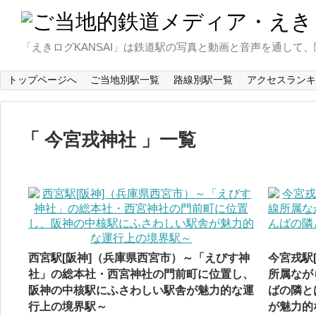
「えきログKANSAI」は鉄道駅の写真と動画と音声を通し
トップページへ
ご当地別駅一覧
路線別駅一覧
アクセスランキ
今宮戎神社
一覧
西宮駅[阪神]（兵庫県西宮市）～「えびす神
今宮戎駅
社」の総本社・西宮神社の門前町に位置し、
所属なが
阪神の中核駅にふさわしい駅舎が魅力的な運
ばの隣と
行上の境界駅～
が魅力的