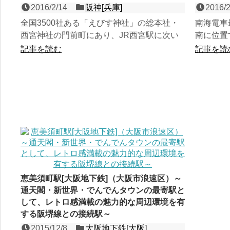
2016/2/14
阪神[兵庫]
2016/2
全国3500社ある「えびす神社」の総本社・
南海電車
西宮神社の門前町にあり、JR西宮駅に次い
南に位置
で、西宮の地に２番目に開業した阪神本線の
で、「え
記事を読む
記事を読
２面４線の高架駅。...
寄駅。南海
恵美須町駅[大阪地下鉄]（大阪市浪速区）～
通天閣・新世界・でんでんタウンの最寄駅と
して、レトロ感満載の魅力的な周辺環境を有
する阪堺線との接続駅～
2015/12/8
大阪地下鉄[大阪]