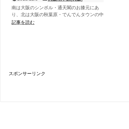
南は大阪のシンボル・通天閣のお膝元にあ
り、北は大阪の秋葉原・でんでんタウンの中
に位置する、堺筋線の１面２線の地下駅。駅
記事を読む
自体はシンプルであるが...
スポンサーリンク