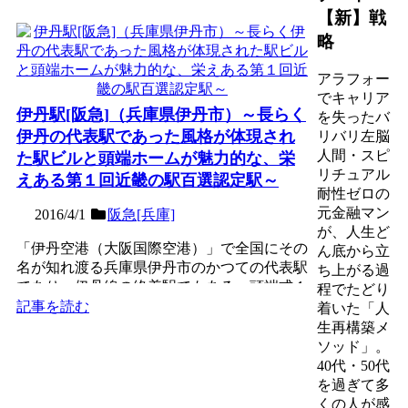
【新】戦
略
アラフォー
でキャリア
伊丹駅[阪急]（兵庫県伊丹市）～長らく
を失ったバ
伊丹の代表駅であった風格が体現され
リバリ左脳
人間・スピ
た駅ビルと頭端ホームが魅力的な、栄
リチュアル
えある第１回近畿の駅百選認定駅～
耐性ゼロの
元金融マン
2016/4/1
阪急[兵庫]
が、人生ど
「伊丹空港（大阪国際空港）」で全国にその
ん底から立
名が知れ渡る兵庫県伊丹市のかつての代表駅
ち上がる過
であり、伊丹線の終着駅でもある、頭端式１
程でたどり
面２線の高架駅。輸送...
記事を読む
着いた「人
生再構築メ
ソッド」。
40代・50代
を過ぎて多
くの人が感