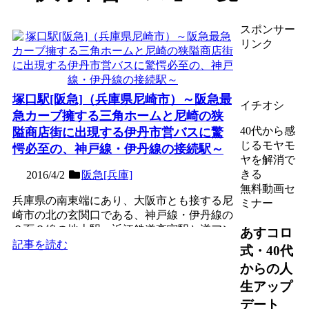
スポンサー
リンク
塚口駅[阪急]（兵庫県尼崎市）～阪急最
イチオシ
急カーブ擁する三角ホームと尼崎の狭
40代から感
隘商店街に出現する伊丹市営バスに驚
じるモヤモ
愕必至の、神戸線・伊丹線の接続駅～
ヤを解消で
きる
2016/4/2
阪急[兵庫]
無料動画セ
兵庫県の南東端にあり、大阪市とも接する尼
ミナー
崎市の北の玄関口である、神戸線・伊丹線の
２面３線の地上駅。近江鉄道高宮駅と逆アン
あすコロ
グルの大胆な三角ホー...
記事を読む
式・40代
からの人
生アップ
デート