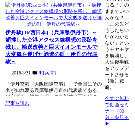
じる「この
ままでいい
んかな？」
「この先ど
うしたらい
伊丹駅[JR西日本]（兵庫県伊丹市）～
いかわから
頓挫した空港アクセス線構想の形跡を
ない」とい
残し、輸送改善と巨大イオンモールで
うモヤモヤ
大変貌を遂げた酒造の町・伊丹の代表
を解消し、
駅～
人生後半戦
をアップデ
2016/3/31
JR[兵庫]
ートさせる
【新】戦
「伊丹空港（大阪国際空港）」で全国にその
略。
名が知れ渡る兵庫県伊丹市の代表駅である、
JR宝塚線（福知山線）の相対式２面２線の
今すぐ無料
地上駅。奈良市と「清...
記事を読む
で動画セミ
ナー（80
分）を見る
▶