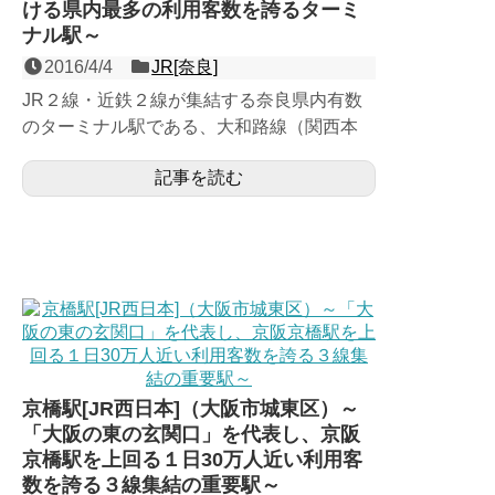
ける県内最多の利用客数を誇るターミ
ナル駅～
2016/4/4
JR[奈良]
JR２線・近鉄２線が集結する奈良県内有数
のターミナル駅である、大和路線（関西本
線）と和歌山線の３面５線の地上駅で、日中
記事を読む
大阪方面からの普通電車...
京橋駅[JR西日本]（大阪市城東区）～
「大阪の東の玄関口」を代表し、京阪
京橋駅を上回る１日30万人近い利用客
数を誇る３線集結の重要駅～