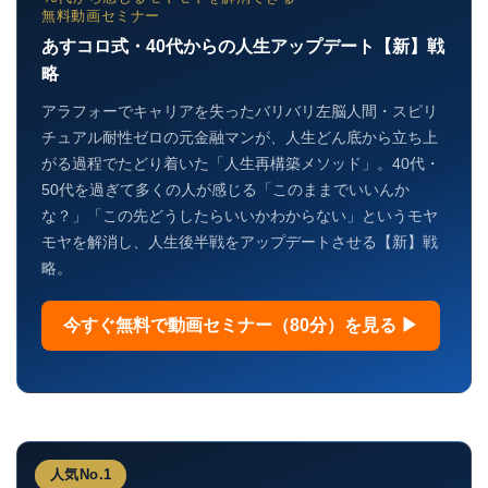
無料動画セミナー
あすコロ式・40代からの人生アップデート【新】戦
略
アラフォーでキャリアを失ったバリバリ左脳人間・スピリ
チュアル耐性ゼロの元金融マンが、人生どん底から立ち上
がる過程でたどり着いた「人生再構築メソッド」。40代・
50代を過ぎて多くの人が感じる「このままでいいんか
な？」「この先どうしたらいいかわからない」というモヤ
モヤを解消し、人生後半戦をアップデートさせる【新】戦
略。
今すぐ無料で動画セミナー（80分）を見る ▶
人気No.1