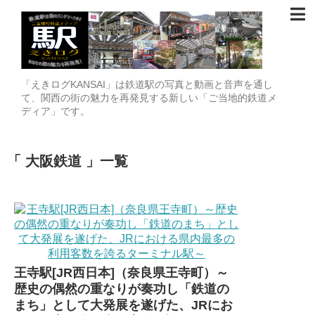
「えきログKANSAI」は鉄道駅の写真と動画と音声を通し
て、関西の街の魅力を再発見する新しい「ご当地的鉄道メ
ディア」です。
大阪鉄道
一覧
王寺駅[JR西日本]（奈良県王寺町）～
歴史の偶然の重なりが奏功し「鉄道の
まち」として大発展を遂げた、JRにお