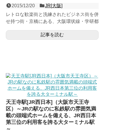
2015/12/20
JR[大阪]
レトロな歓楽街と洗練されたビジネス街を併
せ持つ街・京橋にある、大阪環状線・学研都
市線・JR東西線３線の集結駅。明治時代に
記事を読む
浪速鉄道（現・学研都...
天王寺駅[JR西日本]（大阪市天王寺
区）～JRの駅なのに私鉄駅の雰囲気満
載の頭端式ホームを備える、JR西日本
第三位の利用客を誇る大ターミナル駅
～