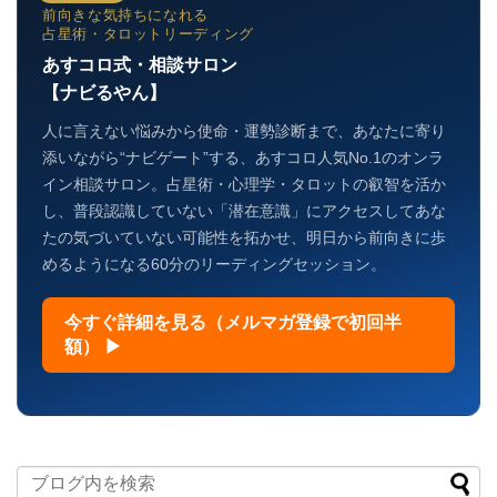
前向きな気持ちになれる
占星術・タロットリーディング
あすコロ式・相談サロン
【ナビるやん】
人に言えない悩みから使命・運勢診断まで、あなたに寄り
添いながら“ナビゲート”する、あすコロ人気No.1のオンラ
イン相談サロン。占星術・心理学・タロットの叡智を活か
し、普段認識していない「潜在意識」にアクセスしてあな
たの気づいていない可能性を拓かせ、明日から前向きに歩
めるようになる60分のリーディングセッション。
今すぐ詳細を見る（メルマガ登録で初回半
額） ▶