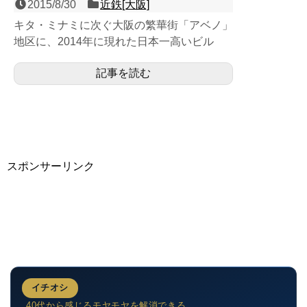
2015/8/30
近鉄[大阪]
キタ・ミナミに次ぐ大阪の繁華街「アベノ」
地区に、2014年に現れた日本一高いビル
「あべのハルカス（300ｍ）」の１階に堂々
記事を読む
と陣取る頭端式６面...
スポンサーリンク
イチオシ
40代から感じるモヤモヤを解消できる