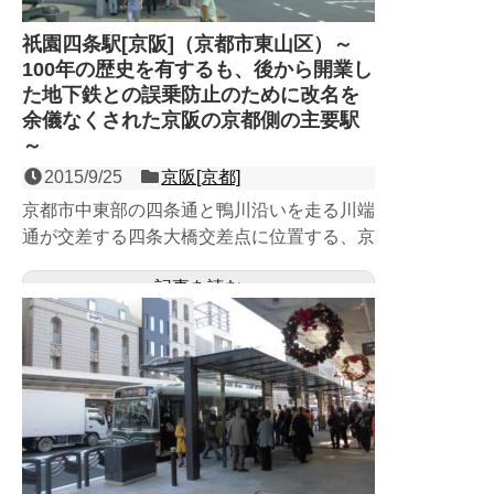
祇園四条駅[京阪]（京都市東山区）～
100年の歴史を有するも、後から開業し
た地下鉄との誤乗防止のために改名を
余儀なくされた京阪の京都側の主要駅
～
2015/9/25
京阪[京都]
京都市中東部の四条通と鴨川沿いを走る川端
通が交差する四条大橋交差点に位置する、京
阪本線の１面２線の地下駅。京都を代表する
記事を読む
繁華街である四条河原...