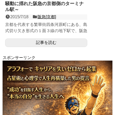
騒動に揺れた阪急の京都側のターミナ
ル駅～
2015/7/18
阪急[京都]
京都を代表する繁華街四条河原町にある、島
式切り欠き形式の１面３線の地下駅で、阪急
京都線の京都側のターミナル駅。西に向かっ
記事を読む
て隣の烏丸駅までの四...
スポンサーリンク