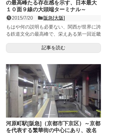
の最高峰たる存在感を示す、日本最大
１０面９線の大頭端ターミナル～
2015/7/20
阪急[大阪]
もはや何の説明も必要ない、関西が世界に誇
る鉄道文化の最高峰で、栄えある第一回近畿
の駅百選認定駅。全国広しと言えども、ここ
記事を読む
でしか見ることが出来...
河原町駅[阪急]（京都市下京区）～京都
を代表する繁華街の中心にあり、改名