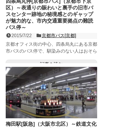
四条烏丸停[京都市バス]（京都市下京
区）～表通りの賑わいと裏手の旧市バ
スセンター跡地の秘境感とのギャップ
が魅力的な、市内交通重要拠点の難読
バス停～
2015/7/22
京都市バス[京都]
京都オフィス街の中心、四条烏丸にある京都
市バスのバス停で、馴染みのない人はおそら
く「しじょうからすま」と読めない難読バス
記事を読む
停。阪急京都線烏丸駅...
梅田駅[阪急]（大阪市北区）～鉄道文化