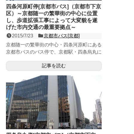
四条河原町停[京都市バス]（京都市下京
区）～京都随一の繁華街の中心に位置
し、歩道拡張工事によって大変貌を遂
げた市内交通の最重要拠点～
2015/7/23
京都市バス[京都]
京都随一の繁華街の中心・四条河原町にある
京都市バスのバス停で、京都駅・四条烏丸に
並ぶ市内交通の最重要拠点であり、阪急京都
記事を読む
線の終点・河原町駅と...