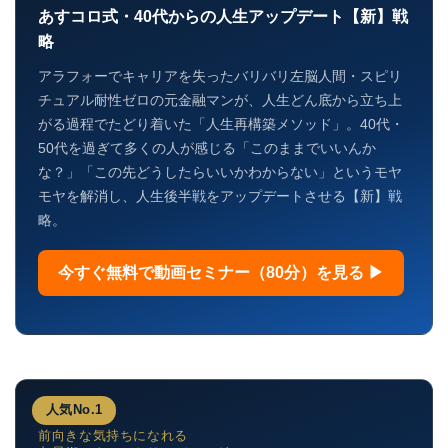
あすコロ式・40代からの人生アップデート【新】戦
略
アラフォーでキャリアを失ったバリバリ左脳人間・スピリ
チュアル耐性ゼロの元金融マンが、人生どん底から立ち上
がる過程でたどり着いた「人生再構築メソッド」。40代・
50代を過ぎて多くの人が感じる「このままでいいんか
な？」「この先どうしたらいいかわからない」というモヤ
モヤを解消し、人生後半戦をアップデートさせる【新】戦
略。
今すぐ無料で動画セミナー（80分）を見る ▶
人気No.1
前向きな気持ちになれる