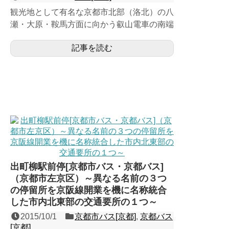
観光地として有名な京都市北部（洛北）の八
瀬・大原・鞍馬方面に向かう叡山電車の南端
ターミナルである頭端式４面３線の地上駅。
記事を読む
当時関西に基盤のあっ...
出町柳駅前停[京都市バス・京都バス]
（京都市左京区）～異なる名前の３つ
の停留所を京阪線開業を機に名称統合
した市内北東部の交通要所の１つ～
2015/10/1
京都市バス[京都]
,
京都バス
[京都]