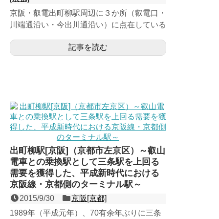
京阪・叡電出町柳駅周辺に３か所（叡電口・
川端通沿い・今出川通沿い）に点在している
バス停群。1989年の京阪出町柳駅開業を機
記事を読む
に名称を統合。市内...
出町柳駅[京阪]（京都市左京区）～叡山
電車との乗換駅として三条駅を上回る
需要を獲得した、平成新時代における
京阪線・京都側のターミナル駅～
2015/9/30
京阪[京都]
1989年（平成元年）、70有余年ぶりに三条