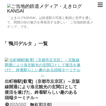
「えきログKANSAI」は鉄道駅の写真と動画と音声を通し
て、関西の街の魅力を再発見する新しい「ご当地的鉄道メ
ディア」です。
鴨川デルタ
一覧
出町柳駅[叡電]（京都市左京区）～京阪
線開通により洛北観光の玄関口として
復活を遂げた、終着駅らしい趣のある
頭端ターミナル～
2015/10/2
叡電[京都]