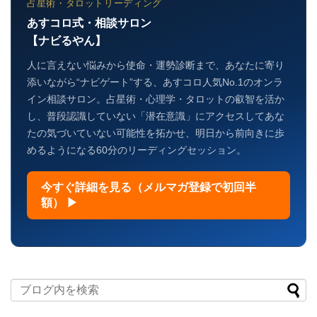
占星術・タロットリーディング
あすコロ式・相談サロン
【ナビるやん】
人に言えない悩みから使命・運勢診断まで、あなたに寄り
添いながら“ナビゲート”する、あすコロ人気No.1のオンラ
イン相談サロン。占星術・心理学・タロットの叡智を活か
し、普段認識していない「潜在意識」にアクセスしてあな
たの気づいていない可能性を拓かせ、明日から前向きに歩
めるようになる60分のリーディングセッション。
今すぐ詳細を見る（メルマガ登録で初回半
額） ▶