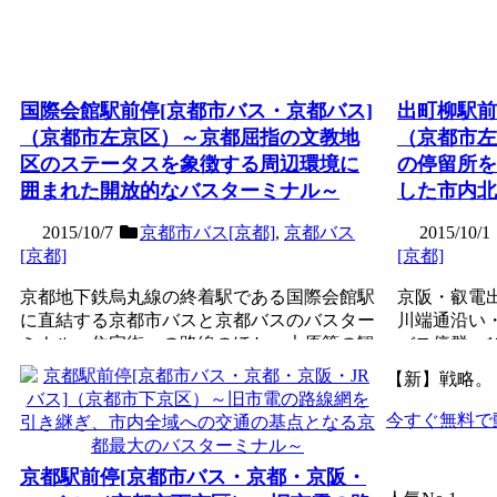
国際会館駅前停[京都市バス・京都バス]
出町柳駅前
（京都市左京区）～京都屈指の文教地
（京都市左
区のステータスを象徴する周辺環境に
の停留所を
囲まれた開放的なバスターミナル～
した市内北
2015/10/7
京都市バス[京都]
,
京都バス
2015/10/1
[京都]
[京都]
京都地下鉄烏丸線の終着駅である国際会館駅
京阪・叡電
に直結する京都市バスと京都バスのバスター
川端通沿い
ミナル。住宅街への路線のほか、大原等の観
バス停群。1
光地へ向かう路線の起...
名称を統合。市
記事を読む
記事を読む
【新】戦略。
今すぐ無料で
京都駅前停[京都市バス・京都・京阪・