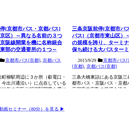
停[京都市バス・京都バス]
三条京阪前停[京都市バ
京区）～異なる名前の３つ
バス]（京都市東山区）
京阪線開業を機に名称統合
の規模を誇り、ターミナ
東部の交通要所の１つ～
保ち続ける大バスターミ
京都市バス[京都]
,
京都バス
2015/9/29
京都市バス[
[京都]
,
京都バス[京都]
出町柳駅周辺に３か所（叡電口・
三条大橋東詰にある京阪三
・今出川通沿い）に点在している
都市バス・京阪バス・京都
989年の京阪出町柳駅開業を機に
京都市内有数の規模を誇る
内...
ル。バス停の名称は、こ...
記事を読む
動画セミナー（80分）を見る ▶