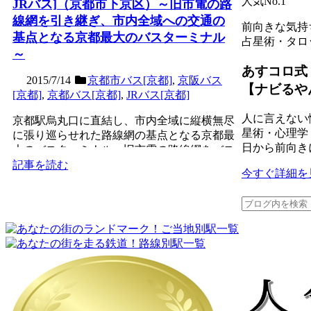
人気No.1
JRバス]（京都市下京区）～旧市電の路
線網を引き継ぎ、市内全域への交通の
前向きな気持
基点となる京都最大のバスターミナル
占星術・タロ
～
あすコロ式
2015/7/14
京都市バス[京都]
,
京阪バス
【ナビるや
[京都]
,
京都バス[京都]
,
JRバス[京都]
人に言えない
京都駅烏丸口に直結し、市内全域に縦横無尽
星術・心理学
に張り巡らせれた路線網の基点となる京都最
日から前向き
大のバスターミナル。旧市電の路線網をバス
が引き継いだ京都では...
記事を読む
今すぐ詳細を