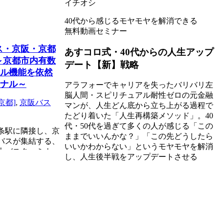
イチオシ
40代から感じるモヤモヤを解消できる
無料動画セミナー
ス・京阪・京都
あすコロ式・40代からの人生アップ
～京都市内有数
デート【新】戦略
ル機能を依然
ナル～
アラフォーでキャリアを失ったバリバリ左
脳人間・スピリチュアル耐性ゼロの元金融
京都]
,
京阪バス
マンが、人生どん底から立ち上がる過程で
たどり着いた「人生再構築メソッド」。40
代・50代を過ぎて多くの人が感じる「この
条駅に隣接し、京
ままでいいんかな？」「この先どうしたら
バスが集結する、
いいかわからない」というモヤモヤを解消
大バスターミナ
し、人生後半戦をアップデートさせる