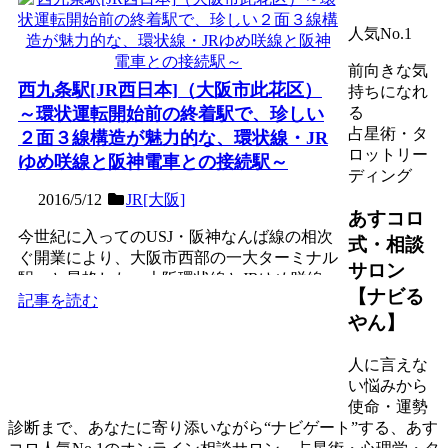
人気No.1
前向きな気
西九条駅[JR西日本]（大阪市此花区）
持ちになれ
～環状運転開始前の終着駅で、珍しい
る
占星術・タ
２面３線構造が魅力的な、環状線・JR
ロットリー
ゆめ咲線と阪神電車との接続駅～
ディング
2016/5/12
JR[大阪]
あすコロ
今世紀に入ってのUSJ・阪神なんば線の相次
式・相談
ぐ開業により、大阪市西部の一大ターミナル
サロン
駅へと昇格した、大阪環状線とJRゆめ咲線
【ナビる
（桜島線）の島式２...
記事を読む
やん】
人に言えな
い悩みから
使命・運勢
診断まで、あなたに寄り添いながら“ナビゲート”する、あす