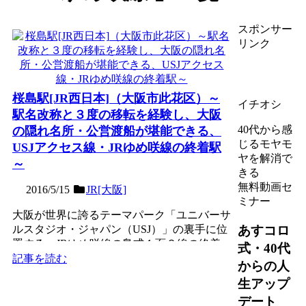
スポンサー
リンク
桜島駅[JR西日本]（大阪市此花区）～
イチオシ
駅名改称と３度の移転を経験し、大阪
40代から感
の隠れ名所・公営渡船が堪能できる、
じるモヤモ
USJアクセス線・JRゆめ咲線の終着駅
ヤを解消で
～
きる
無料動画セ
2016/5/15
JR[大阪]
ミナー
大阪が世界に誇るテーマパーク「ユニバーサ
あすコロ
ルスタジオ・ジャパン（USJ）」の裏手に位
置する、JRゆめ咲線の島式１面２線の終着
式・40代
駅。明治時代に「天...
記事を読む
からの人
生アップ
デート