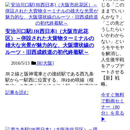
じる「この
ままでいい
んかな？」
「この先ど
うしたらい
安治川口駅[JR西日本]（大阪市此花
いかわから
区）～併設された大貨物ターミナルの
ない」とい
雄大な光景が魅力的な、大阪環状線の
うモヤモヤ
ルーツ・旧西成鉄道の初代終着駅～
を解消し、
人生後半戦
2016/5/13
JR[大阪]
をアップデ
ートさせる
JR２線と阪神電車との接続駅である西九条
【新】戦
駅から一駅西に位置する、JRゆめ咲線（桜
略。
島線）の島式１面２線の地上駅。大阪環状線
のルーツ一つである旧...
記事を読む
今すぐ無料
で動画セミ
ナー（80
分）を見る
▶