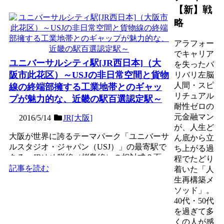
【新】戦
略
アラフォー
でキャリア
ユニバーサルシティ駅[JR西日本]（大
を失ったバ
阪市此花区）～USJの非日常空間と貨物
リバリ左脳
人間・スピ
線の終端部擁する工業地帯とのギャッ
リチュアル
プが魅力的な、近畿の駅百選認定駅～
耐性ゼロの
元金融マン
2016/5/14
JR[大阪]
が、人生ど
大阪が世界に誇るテーマパーク「ユニバーサ
ん底から立
ルスタジオ・ジャパン（USJ）」の最寄駅で
ち上がる過
ある。JRゆめ咲線（桜島線）の相対式２面
程でたどり
２線の地上駅。安治...
記事を読む
着いた「人
生再構築メ
ソッド」。
40代・50代
を過ぎて多
くの人が感