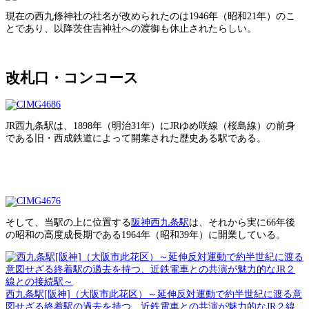
現在の西九條神社の社名が改められたのは1946年（昭和21年）のこ
とであり、以降茨住吉神社への渡御も休止されたらしい。
改札口・コンコース
JR西九条駅は、1898年（明治31年）にJRゆめ咲線（桜島線）の前身
である旧・西成鉄道によって開業された歴史ある駅である。
そして、当駅の上に位置する
阪神西九条駅
は、それから実に66年後
の昭和の高度成長期である1964年（昭和39年）に開業している。
西九条駅[阪神]（大阪市此花区）～延伸反対運動で約半世紀に渡る意
図せざる終着駅の過去を持つ、近鉄電車との共演が魅力的なJR２線