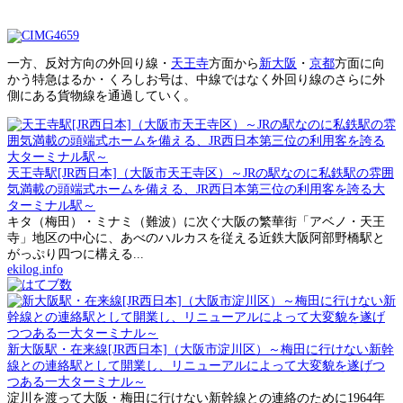
一方、反対方向の外回り線・
天王寺
方面から
新大阪
・
京都
方面に向
かう特急はるか・くろしお号は、中線ではなく外回り線のさらに外
側にある貨物線を通過していく。
天王寺駅[JR西日本]（大阪市天王寺区）～JRの駅なのに私鉄駅の雰囲
気満載の頭端式ホームを備える、JR西日本第三位の利用客を誇る大
ターミナル駅～
キタ（梅田）・ミナミ（難波）に次ぐ大阪の繁華街「アベノ・天王
寺」地区の中心に、あべのハルカスを従える近鉄大阪阿部野橋駅と
がっぷり四つに構える...
ekilog.info
新大阪駅・在来線[JR西日本]（大阪市淀川区）～梅田に行けない新幹
線との連絡駅として開業し、リニューアルによって大変貌を遂げつ
つある一大ターミナル～
淀川を渡って大阪・梅田に行けない新幹線との連絡のために1964年