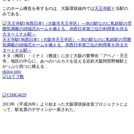
このホーム構造を有するのは、大阪環状線内では
天王寺駅
と当駅の
みである。
天王寺駅[JR西日本]（大阪市天王寺区）～JRの駅なのに私鉄駅の雰囲
気満載の頭端式ホームを備える、JR西日本第三位の利用客を誇る大
ターミナル駅～
キタ（梅田）・ミナミ（難波）に次ぐ大阪の繁華街「アベノ・天王
寺」地区の中心に、あべのハルカスを従える近鉄大阪阿部野橋駅と
がっぷり四つに構える...
ekilog.info
2013年（平成26年）より始まった大阪環状線改造プロジェクトによ
って、駅名票のデザインが一新された。