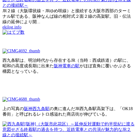
との接続駅～
JR２線（大阪環状線・JRゆめ咲線）と接続する大阪市西部のターミ
ナル駅である、阪神なんば線の相対式２面２線の高架駅。旧・伝法
線の延伸により開...
ekilog.info
西九条駅は、明治時代から存在するJR（当時：西成鉄道）の駅に、
昭和の高度成長期に出来た
阪神電車の駅
がほぼ直角に覆いかぶさる
構図となっている。
上の写真の
阪神西九条駅
の奥に進んだJR西九条駅高架下は、「OK18
番街」と呼ばれるレトロ感溢れた商店街が伸びている。