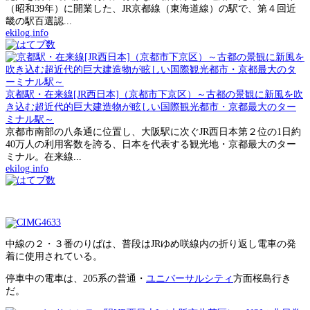
（昭和39年）に開業した、JR京都線（東海道線）の駅で、第４回近
畿の駅百選認...
ekilog.info
京都駅・在来線[JR西日本]（京都市下京区）～古都の景観に新風を吹
き込む超近代的巨大建造物が眩しい国際観光都市・京都最大のター
ミナル駅～
京都市南部の八条通に位置し、大阪駅に次ぐJR西日本第２位の1日約
40万人の利用客数を誇る、日本を代表する観光地・京都最大のター
ミナル。在来線...
ekilog.info
中線の２・３番のりばは、普段はJRゆめ咲線内の折り返し電車の発
着に使用されている。
停車中の電車は、205系の普通・
ユニバーサルシティ
方面桜島行き
だ。