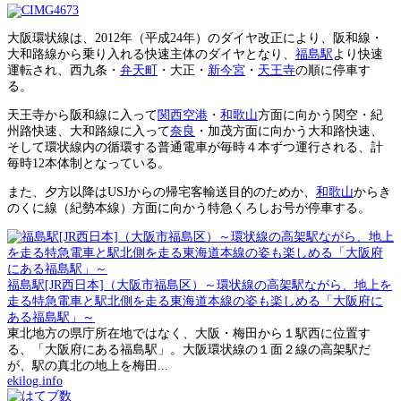
大阪環状線は、2012年（平成24年）のダイヤ改正により、阪和線・
大和路線から乗り入れる快速主体のダイヤとなり、
福島駅
より快速
運転され、西九条・
弁天町
・大正・
新今宮
・
天王寺
の順に停車す
る。
天王寺から阪和線に入って
関西空港
・
和歌山
方面に向かう関空・紀
州路快速、大和路線に入って
奈良
・加茂方面に向かう大和路快速、
そして環状線内の循環する普通電車が毎時４本ずつ運行される、計
毎時12本体制となっている。
また、夕方以降はUSJからの帰宅客輸送目的のためか、
和歌山
からき
のくに線（紀勢本線）方面に向かう特急くろしお号が停車する。
福島駅[JR西日本]（大阪市福島区）～環状線の高架駅ながら、地上を
走る特急電車と駅北側を走る東海道本線の姿も楽しめる「大阪府に
ある福島駅」～
東北地方の県庁所在地ではなく、大阪・梅田から１駅西に位置す
る、「大阪府にある福島駅」。大阪環状線の１面２線の高架駅だ
が、駅の真北の地上を梅田...
ekilog.info