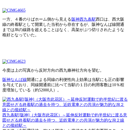
一方、４番のりばホーム側から見える
阪神西九条駅
西口は、西大阪
線の終着駅として開業した当初から存在するが、阪神なんば線開通
まではJRの線路を超えることはなく、高架がぶつ切りされたような
格好となっていた。
今度は上の写真から反対方向の西九條神社方向を望む。
阪神なんば線
開通による同線の利便性向上効果は当駅にも正の影響
を与えており、同線開通前に比べて当駅の１日の利用客数は10％程
度増加している（約52000人）。
西九条駅[阪神]（大阪市此花区）～延伸反対運動で約半世紀に渡る意
図せざる終着駅の過去を持つ、近鉄電車との共演が魅力的なJR２線
との接続駅～