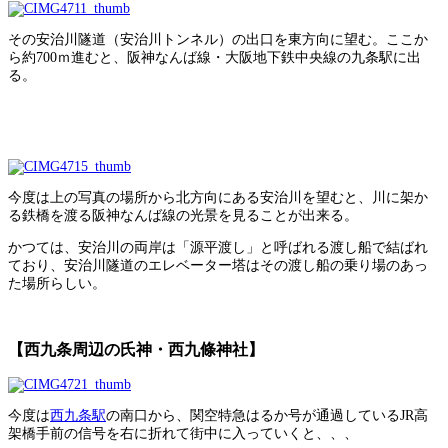
その安治川隧道（安治川トンネル）の出口を東方向に望む。ここか
ら約700ｍ進むと、阪神なんば線・大阪地下鉄中央線の九条駅に出
る。
今度は上の写真の場所から北方向にある安治川を望むと、川に架か
る鉄橋を渡る阪神なんば線の光景を見ることが出来る。
かつては、安治川の両岸は「源平渡し」と呼ばれる渡し船で結ばれ
ており、安治川隧道のエレベーター塔はその渡し船の乗り場のあっ
た場所らしい。
【西九条周辺の氏神・西九條神社】
今度は
西九条駅
の南口から、関空特急はるか号が通過しているJR高
架橋手前の信号を右に折れて街中に入っていくと、、、