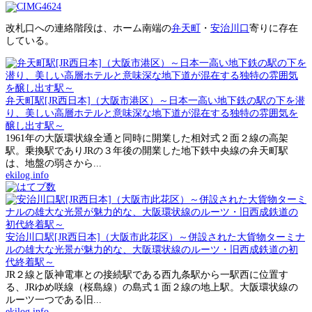
改札口への連絡階段は、ホーム南端の
弁天町
・
安治川口
寄りに存在
している。
弁天町駅[JR西日本]（大阪市港区）～日本一高い地下鉄の駅の下を潜
り、美しい高層ホテルと意味深な地下道が混在する独特の雰囲気を
醸し出す駅～
1961年の大阪環状線全通と同時に開業した相対式２面２線の高架
駅。乗換駅でありJRの３年後の開業した地下鉄中央線の弁天町駅
は、地盤の弱さから...
ekilog.info
安治川口駅[JR西日本]（大阪市此花区）～併設された大貨物ターミナ
ルの雄大な光景が魅力的な、大阪環状線のルーツ・旧西成鉄道の初
代終着駅～
JR２線と阪神電車との接続駅である西九条駅から一駅西に位置す
る、JRゆめ咲線（桜島線）の島式１面２線の地上駅。大阪環状線の
ルーツ一つである旧...
ekilog.info