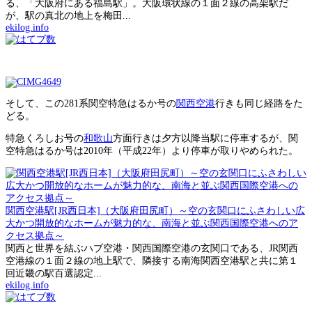
る、「大阪府にある福島駅」。大阪環状線の１面２線の高架駅だ
が、駅の真北の地上を梅田...
ekilog.info
そして、この281系関空特急はるか号の
関西空港
行きも同じ経路をた
どる。
特急くろしお号の
和歌山
方面行きは夕方以降当駅に停車するが、関
空特急はるか号は2010年（平成22年）より停車が取りやめられた。
関西空港駅[JR西日本]（大阪府田尻町）～空の玄関口にふさわしい広
大かつ開放的なホームが魅力的な、南海と並ぶ関西国際空港へのア
クセス拠点～
関西と世界を結ぶハブ空港・関西国際空港の玄関口である、JR関西
空港線の１面２線の地上駅で、隣接する南海関西空港駅と共に第１
回近畿の駅百選認定...
ekilog.info