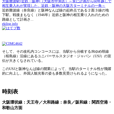
大阪難波駅[近鉄・阪神]（大阪市中央区）～実に計画から60年越しで
相互乗入れが実現した、近鉄・阪神の大阪方ターミナルの一角～
近鉄難波線（奈良線）と阪神なんば線の起終点である２面３線の地
下駅。戦後まもなく（1946年）近鉄と阪神の相互乗り入れのための
路線として計画さ...
ekilog.info
そして、その改札内コンコースには、当駅から分岐するJRゆめ咲線
（桜島線）沿線にあるユニバーサルスタジオ・ジャパン（USJ）の宣
伝が大きくなされている。
このUSJと阪神なんば線の開業によって、当駅のターミナル性が飛躍
的に向上し、外国人観光客の姿も多数見受けられるようになった。
時刻表
大阪環状線：天王寺／大和路線：奈良／阪和線：関西空港・
和歌山方面