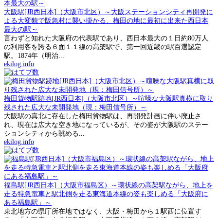
大阪駅[JR西日本]（大阪市北区）～大阪ステーションシティ再開発に
よる大変貌で阪急村に襲い掛かる、梅田の地に最初に出来た西日本
最大の駅～
言わずと知れた大阪府の代表駅であり、西日本最大の１日約80万人
の利用客を誇る６面１１線の高架駅で、第一回近畿の駅百選認定
駅。1874年（明治...
ekilog.info
梅田貨物駅跡地[JR西日本]（大阪市北区）～喧噪な大阪駅真横に取り
残された広大な未開発地（現：梅田信号所）～
大阪駅の真北に存在した梅田貨物駅は、再開発計画に伴い廃止さ
れ、現在は広大な空き地になっているが、その姿が大阪駅のステー
ションシティから眺める...
ekilog.info
福島駅[JR西日本]（大阪市福島区）～環状線の高架駅ながら、地上を
走る特急電車と駅北側を走る東海道本線の姿も楽しめる「大阪府に
ある福島駅」～
東北地方の県庁所在地ではなく、大阪・梅田から１駅西に位置す