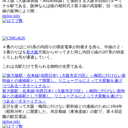
JR２線（大阪環状線・JRゆめ咲線）と接続する大阪市西部のターミ
ナル駅である、阪神なんば線の相対式２面２線の高架駅。旧・伝法
線の延伸により開...
ekilog.info
４番のりばに103系の内回りの環状電車が到着する傍ら、中線の２・
３番のりばを
新大阪
方面からやってきた同じ内回り線の287系の特急
くろしお号が通過していく。
これは当駅だけで見られる独特の光景である。
新大阪駅・在来線[JR西日本]（大阪市淀川区）～梅田に行けない新幹
線との連絡駅として開業し、リニューアルによって大変貌を遂げつ
つある一大ターミナル～
淀川を渡って大阪・梅田に行けない新幹線との連絡のために1964年
（昭和39年）に開業した、JR京都線（東海道線）の駅で、第４回近
畿の駅百選認...
ekilog.info