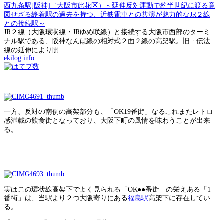
西九条駅[阪神]（大阪市此花区）～延伸反対運動で約半世紀に渡る意
図せざる終着駅の過去を持つ、近鉄電車との共演が魅力的なJR２線
との接続駅～
JR２線（大阪環状線・JRゆめ咲線）と接続する大阪市西部のターミ
ナル駅である、阪神なんば線の相対式２面２線の高架駅。旧・伝法
線の延伸により開...
ekilog.info
一方、反対の南側の高架部分も、「OK19番街」なるこれまたレトロ
感満載の飲食街となっており、大阪下町の風情を味わうことが出来
る。
実はこの環状線高架下でよく見られる「OK●●番街」の栄えある「1
番街」は、当駅より２つ大阪寄りにある
福島駅
高架下に存在してい
る。