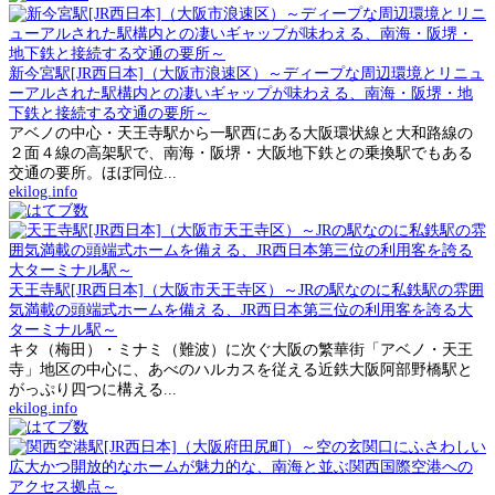
新今宮駅[JR西日本]（大阪市浪速区）～ディープな周辺環境とリニュ
ーアルされた駅構内との凄いギャップが味わえる、南海・阪堺・地
下鉄と接続する交通の要所～
アベノの中心・天王寺駅から一駅西にある大阪環状線と大和路線の
２面４線の高架駅で、南海・阪堺・大阪地下鉄との乗換駅でもある
交通の要所。ほぼ同位...
ekilog.info
天王寺駅[JR西日本]（大阪市天王寺区）～JRの駅なのに私鉄駅の雰囲
気満載の頭端式ホームを備える、JR西日本第三位の利用客を誇る大
ターミナル駅～
キタ（梅田）・ミナミ（難波）に次ぐ大阪の繁華街「アベノ・天王
寺」地区の中心に、あべのハルカスを従える近鉄大阪阿部野橋駅と
がっぷり四つに構える...
ekilog.info