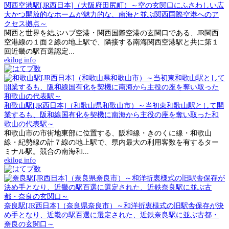
関西空港駅[JR西日本]（大阪府田尻町）～空の玄関口にふさわしい広
大かつ開放的なホームが魅力的な、南海と並ぶ関西国際空港へのア
クセス拠点～
関西と世界を結ぶハブ空港・関西国際空港の玄関口である、JR関西
空港線の１面２線の地上駅で、隣接する南海関西空港駅と共に第１
回近畿の駅百選認定...
ekilog.info
和歌山駅[JR西日本]（和歌山県和歌山市）～当初東和歌山駅として開
業するも、阪和線国有化を契機に南海から主役の座を奪い取った和
歌山の代表駅～
和歌山市の市街地東部に位置する、阪和線・きのくに線・和歌山
線・紀勢線の計７線の地上駅で、県内最大の利用客数を有するター
ミナル駅。競合の南海和...
ekilog.info
奈良駅[JR西日本]（奈良県奈良市）～和洋折衷様式の旧駅舎保存が決
め手となり、近畿の駅百選に選定された、近鉄奈良駅に並ぶ古都・
奈良の玄関口～