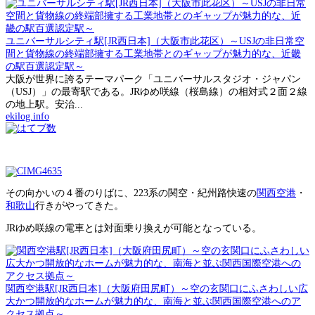
ユニバーサルシティ駅[JR西日本]（大阪市此花区）～USJの非日常空
間と貨物線の終端部擁する工業地帯とのギャップが魅力的な、近畿
の駅百選認定駅～
大阪が世界に誇るテーマパーク「ユニバーサルスタジオ・ジャパン
（USJ）」の最寄駅である。JRゆめ咲線（桜島線）の相対式２面２線
の地上駅。安治...
ekilog.info
その向かいの４番のりばに、223系の関空・紀州路快速の
関西空港
・
和歌山
行きがやってきた。
JRゆめ咲線の電車とは対面乗り換えが可能となっている。
関西空港駅[JR西日本]（大阪府田尻町）～空の玄関口にふさわしい広
大かつ開放的なホームが魅力的な、南海と並ぶ関西国際空港へのア
クセス拠点～