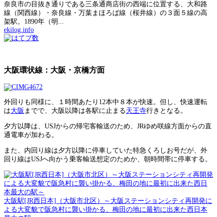
奈良市の目抜き通りである三条通商店街の西端に位置する、大和路
線（関西線）・奈良線・万葉まほろば線（桜井線）の３面５線の高
架駅。1890年（明...
ekilog.info
大阪環状線：大阪・京橋方面
外回りも同様に、１時間あたり12本中８本が快速。但し、快速運転
は
大阪
までで、大阪以降は各駅に止まる
天王寺
行きとなる。
夕方以降は、USJからの帰宅客輸送のため、JRゆめ咲線方面からの直
通電車が加わる。
また、内回り線は夕方以降に停車していた特急くろしお号だが、外
回り線はUSJへ向かう乗客輸送想定のためか、朝時間帯に停車する。
大阪駅[JR西日本]（大阪市北区）～大阪ステーションシティ再開発に
よる大変貌で阪急村に襲い掛かる、梅田の地に最初に出来た西日本