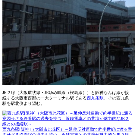
JR２線（大阪環状線・JRゆめ咲線（桜島線））と阪神なんば線が接
続する大阪市西部の一大ターミナル駅である
西九条駅
。その西九条
駅を駅北側より望む。
西九条駅[阪神]（大阪市此花区）～延伸反対運動で約半世紀に渡る意
図せざる終着駅の過去を持つ、近鉄電車との共演が魅力的なJR２線