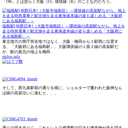
「OK」とは恐らく大阪（O）環状線（K）のことなのだろう。
福島駅[JR西日本]（大阪市福島区）～環状線の高架駅ながら、地上を
走る特急電車と駅北側を走る東海道本線の姿も楽しめる「大阪府に
ある福島駅」～
東北地方の県庁所在地ではなく、大阪・梅田から１駅西に位置す
る、「大阪府にある福島駅」。大阪環状線の１面２線の高架駅だ
が、駅の真北の地上を梅田...
ekilog.info
そして、西九条駅前の通りを南に、シェルターで覆われた阪神なん
ば線の高架沿いに進むと、、、
通りの突き当りに、これもレトロ感満載の巨大な建造物が姿を現す