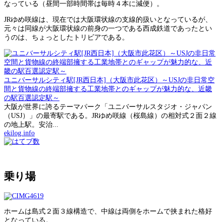
なっている（昼間一部時間帯は毎時４本に減便）。
JRゆめ咲線は、現在では大阪環状線の支線的扱いとなっているが、
元々は同線が大阪環状線の前身の一つである西成鉄道であったとい
うのは、ちょっとしたトリビアである。
ユニバーサルシティ駅[JR西日本]（大阪市此花区）～USJの非日常空
間と貨物線の終端部擁する工業地帯とのギャップが魅力的な、近畿
の駅百選認定駅～
大阪が世界に誇るテーマパーク「ユニバーサルスタジオ・ジャパン
（USJ）」の最寄駅である。JRゆめ咲線（桜島線）の相対式２面２線
の地上駅。安治...
ekilog.info
乗り場
ホームは島式２面３線構造で、中線は両側をホームで挟まれた格好
となっている。