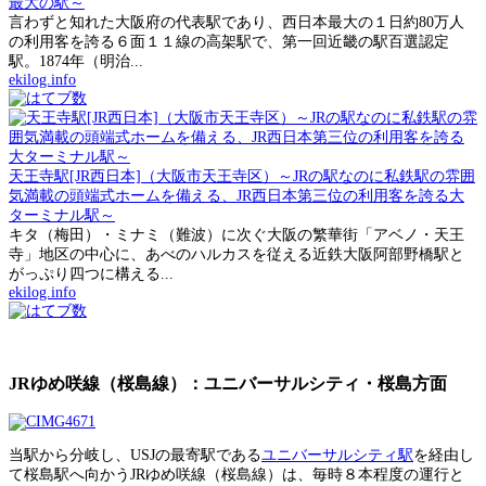
最大の駅～
言わずと知れた大阪府の代表駅であり、西日本最大の１日約80万人
の利用客を誇る６面１１線の高架駅で、第一回近畿の駅百選認定
駅。1874年（明治...
ekilog.info
天王寺駅[JR西日本]（大阪市天王寺区）～JRの駅なのに私鉄駅の雰囲
気満載の頭端式ホームを備える、JR西日本第三位の利用客を誇る大
ターミナル駅～
キタ（梅田）・ミナミ（難波）に次ぐ大阪の繁華街「アベノ・天王
寺」地区の中心に、あべのハルカスを従える近鉄大阪阿部野橋駅と
がっぷり四つに構える...
ekilog.info
JRゆめ咲線（桜島線）：ユニバーサルシティ・桜島方面
当駅から分岐し、USJの最寄駅である
ユニバーサルシティ駅
を経由し
て桜島駅へ向かうJRゆめ咲線（桜島線）は、毎時８本程度の運行と