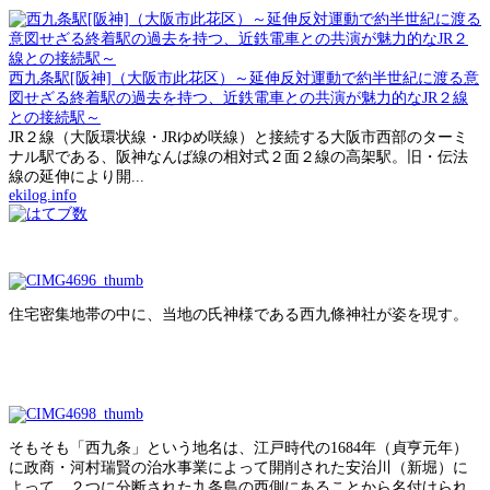
西九条駅[阪神]（大阪市此花区）～延伸反対運動で約半世紀に渡る意
図せざる終着駅の過去を持つ、近鉄電車との共演が魅力的なJR２線
との接続駅～
JR２線（大阪環状線・JRゆめ咲線）と接続する大阪市西部のターミ
ナル駅である、阪神なんば線の相対式２面２線の高架駅。旧・伝法
線の延伸により開...
ekilog.info
住宅密集地帯の中に、当地の氏神様である西九條神社が姿を現す。
そもそも「西九条」という地名は、江戸時代の1684年（貞亨元年）
に政商・河村瑞賢の治水事業によって開削された安治川（新堀）に
よって、２つに分断された九条島の西側にあることから名付けられ