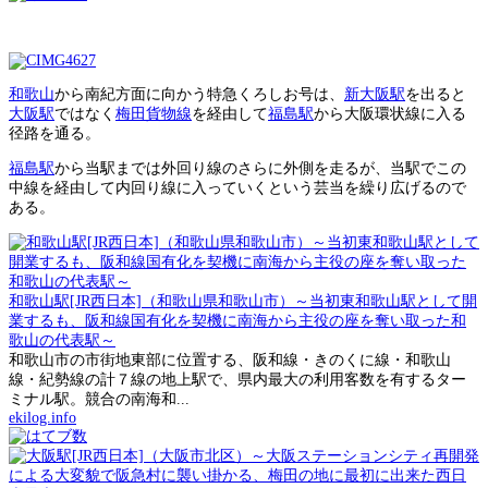
和歌山
から南紀方面に向かう特急くろしお号は、
新大阪駅
を出ると
大阪駅
ではなく
梅田貨物線
を経由して
福島駅
から大阪環状線に入る
径路を通る。
福島駅
から当駅までは外回り線のさらに外側を走るが、当駅でこの
中線を経由して内回り線に入っていくという芸当を繰り広げるので
ある。
和歌山駅[JR西日本]（和歌山県和歌山市）～当初東和歌山駅として開
業するも、阪和線国有化を契機に南海から主役の座を奪い取った和
歌山の代表駅～
和歌山市の市街地東部に位置する、阪和線・きのくに線・和歌山
線・紀勢線の計７線の地上駅で、県内最大の利用客数を有するター
ミナル駅。競合の南海和...
ekilog.info