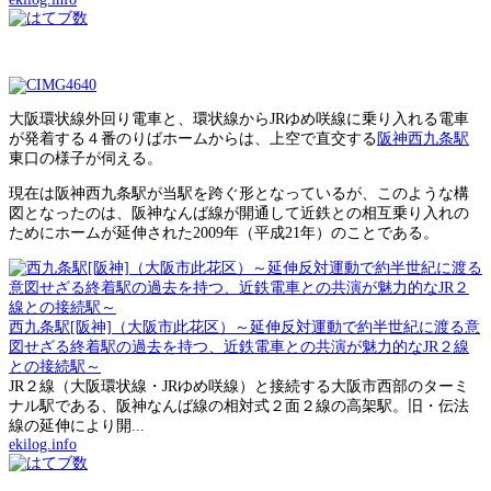
大阪環状線外回り電車と、環状線からJRゆめ咲線に乗り入れる電車
が発着する４番のりばホームからは、上空で直交する
阪神西九条駅
東口の様子が伺える。
現在は阪神西九条駅が当駅を跨ぐ形となっているが、このような構
図となったのは、阪神なんば線が開通して近鉄との相互乗り入れの
ためにホームが延伸された2009年（平成21年）のことである。
西九条駅[阪神]（大阪市此花区）～延伸反対運動で約半世紀に渡る意
図せざる終着駅の過去を持つ、近鉄電車との共演が魅力的なJR２線
との接続駅～
JR２線（大阪環状線・JRゆめ咲線）と接続する大阪市西部のターミ
ナル駅である、阪神なんば線の相対式２面２線の高架駅。旧・伝法
線の延伸により開...
ekilog.info