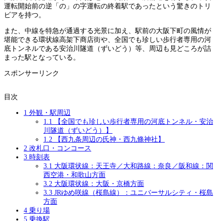
運転開始前の逆「の」の字運転の終着駅であったという驚きのトリ
ビアを持つ。
また、中線を特急が通過する光景に加え、駅前の大阪下町の風情が
堪能できる環状線高架下商店街や、全国でも珍しい歩行者専用の河
底トンネルである安治川隧道（ずいどう）等、周辺も見どころが詰
まった駅となっている。
スポンサーリンク
目次
1
外観・駅周辺
1.1
【全国でも珍しい歩行者専用の河底トンネル・安治
川隧道（ずいどう）】
1.2
【西九条周辺の氏神・西九條神社】
2
改札口・コンコース
3
時刻表
3.1
大阪環状線：天王寺／大和路線：奈良／阪和線：関
西空港・和歌山方面
3.2
大阪環状線：大阪・京橋方面
3.3
JRゆめ咲線（桜島線）：ユニバーサルシティ・桜島
方面
4
乗り場
5
乗換駅