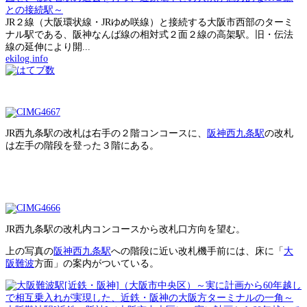
との接続駅～
JR２線（大阪環状線・JRゆめ咲線）と接続する大阪市西部のターミ
ナル駅である、阪神なんば線の相対式２面２線の高架駅。旧・伝法
線の延伸により開...
ekilog.info
JR西九条駅の改札は右手の２階コンコースに、
阪神西九条駅
の改札
は左手の階段を登った３階にある。
JR西九条駅の改札内コンコースから改札口方向を望む。
上の写真の
阪神西九条駅
への階段に近い改札機手前には、床に「
大
阪難波
方面」の案内がついている。