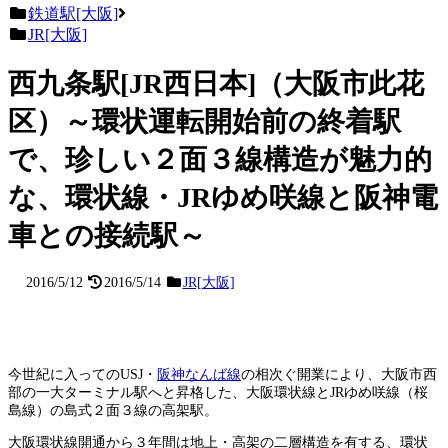
鉄道駅[大阪]
JR[大阪]
西九条駅[JR西日本]（大阪市此花
区）～環状運転開始前の終着駅
で、珍しい２面３線構造が魅力的
な、環状線・JRゆめ咲線と阪神電
車との接続駅～
2016/5/12
2016/5/14
JR[大阪]
今世紀に入ってのUSJ・
阪神なんば線
の相次ぐ開業により、大阪市西
部の一大ターミナル駅へと昇格した、大阪環状線とJRゆめ咲線（桜
島線）の島式２面３線の高架駅。
大阪環状線開通から３年間は地上・高架の二層構造を有する、環状