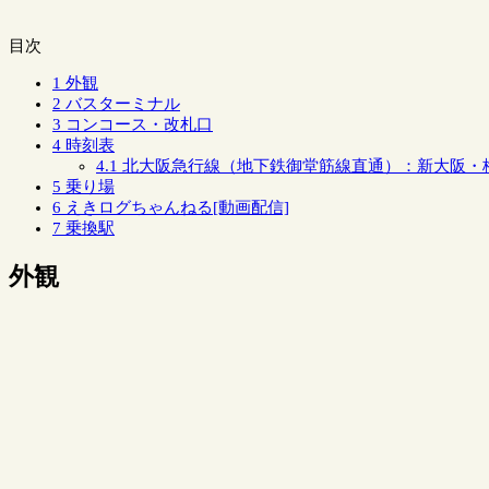
目次
1
外観
2
バスターミナル
3
コンコース・改札口
4
時刻表
4.1
北大阪急行線（地下鉄御堂筋線直通）：新大阪・
5
乗り場
6
えきログちゃんねる[動画配信]
7
乗換駅
外観