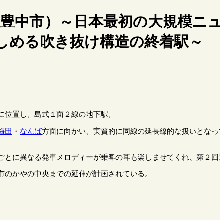
府豊中市）～日本最初の大規模ニ
しめる吹き抜け構造の終着駅～
に位置し、島式１面２線の地下駅。
梅田
・
なんば
方面に向かい、実質的に同線の延長線的な扱いとなっ
ごとに異なる発車メロディーが乗客の耳も楽しませてくれ、第２回
市のかやの中央までの延伸が計画されている。