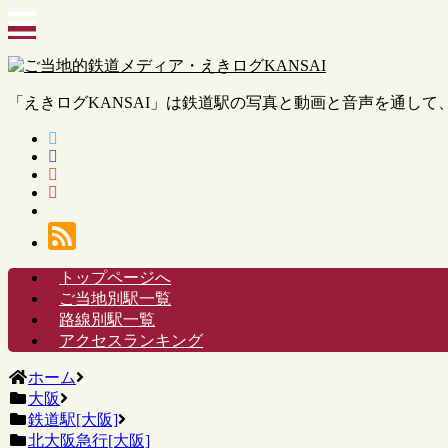
「えきログKANSAI」は鉄道駅の写真と動画と音声を通し
トップページへ
ご当地別駅一覧
路線別駅一覧
アクセスランキング
ホーム
大阪
鉄道駅[大阪]
北大阪急行[大阪]