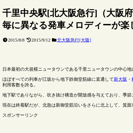
千里中央駅[北大阪急行]（大阪
毎に異なる発車メロディーが楽
2015/8/8
2015/9/12
北大阪急行[大阪]
日本最初の大規模ニュータウンである千里ニュータウンの中心地
ほぼすべての列車が江坂から地下鉄御堂筋線に直通して
新大阪
・
利用客数を誇る。
地下駅でありながら、吹き抜け構造が開放感を与えており、季節
現在は終着駅だが、北急は新御堂筋沿いをさらに北上して、箕面
スポンサーリンク