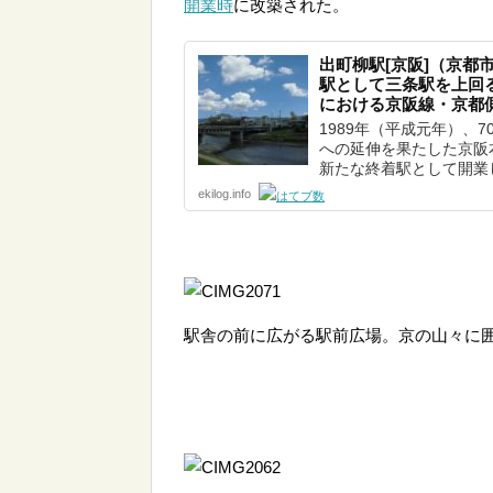
開業時
に改築された。
出町柳駅[京阪]（京都
駅として三条駅を上回
における京阪線・京都
1989年（平成元年）、
への延伸を果たした京阪
新たな終着駅として開業し
ekilog.info
駅舎の前に広がる駅前広場。京の山々に