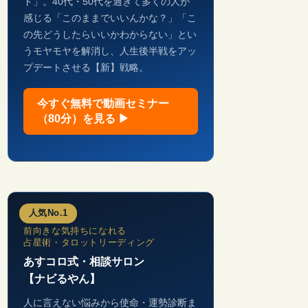
ド」。40代・50代を過ぎて多くの人が
感じる「このままでいいんかな？」「こ
の先どうしたらいいかわからない」とい
うモヤモヤを解消し、人生後半戦をアッ
プデートさせる【新】戦略。
今すぐ無料で動画セミナー
（80分）を見る ▶
人気No.1
前向きな気持ちになれる
占星術・タロットリーディング
あすコロ式・相談サロン
【ナビるやん】
人に言えない悩みから使命・運勢診断ま