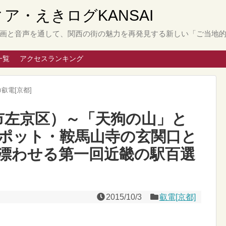
と動画と音声を通して、関西の街の魅力を再発見する新しい「ご当地
一覧
アクセスランキング
叡電[京都]
都市左京区）～「天狗の山」と
ポット・鞍馬山寺の玄関口と
漂わせる第一回近畿の駅百選
2015/10/3
叡電[京都]