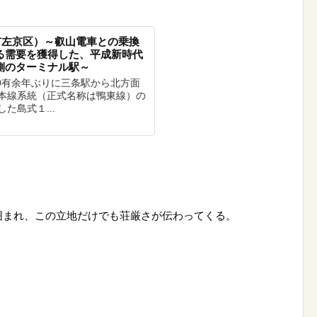
市左京区）～叡山電車との乗換
る需要を獲得した、平成新時代
側のターミナル駅～
70有余年ぶりに三条駅から北方面
本線系統（正式名称は鴨東線）の
た島式１...
囲まれ、この立地だけでも荘厳さが伝わってくる。