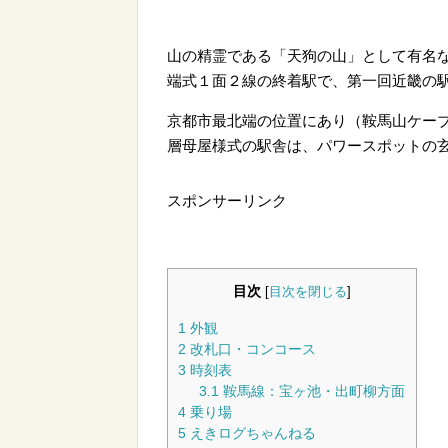
山の精霊である「天狗の山」として有名
端式１面２線の終着駅で、第一回近畿の
京都市最北端の位置にあり（鞍馬山ケー
層母屋様式の駅舎は、パワースポットの
スポンサーリンク
目次
[
目次を閉じる
]
1
外観
2
改札口・コンコース
3
時刻表
3.1
鞍馬線：宝ヶ池・出町柳方面
4
乗り場
5
えきログちゃんねる