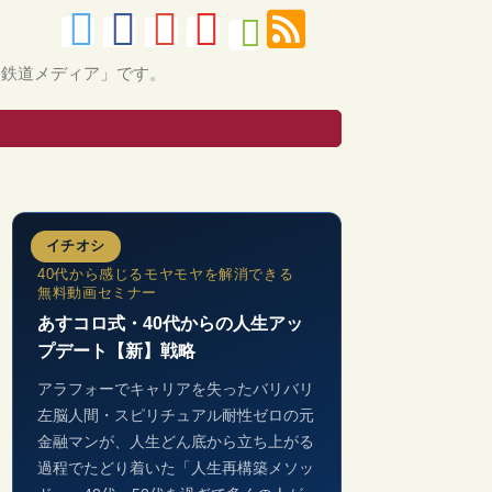
的鉄道メディア」です。
イチオシ
40代から感じるモヤモヤを解消できる
無料動画セミナー
あすコロ式・40代からの人生アッ
プデート【新】戦略
アラフォーでキャリアを失ったバリバリ
左脳人間・スピリチュアル耐性ゼロの元
金融マンが、人生どん底から立ち上がる
過程でたどり着いた「人生再構築メソッ