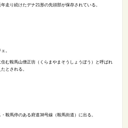
年走り続けたデナ21形の先頭部が保存されている。
ジェ。
に住む鞍馬山僧正坊（くらまやまそうしょうぼう）と呼ばれ
えたとされる。
・鞍馬停のある府道38号線（鞍馬街道）に出る。