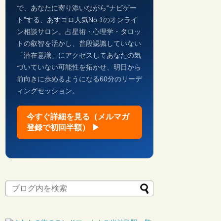
で、あなたに寄り添いながら“ナビゲー
ト”する、あすコロ人気No.1のオンライ
ン相談サロン。占星術・心理学・タロッ
トの叡智を活かし、普段認識していない
「潜在意識」にアクセスしてあなたの気
づいていない可能性を拓かせ、明日から
前向きに歩めるようになる60分のリーデ
ィングセッション。
今すぐ詳細を見る（メルマガ
登録で初回半額） ▶