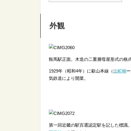
外観
鞍馬駅正面。木造の二重層母屋形式の格
1929年（昭和4年）に叡山本線（
出町柳
ー
気鉄道により開業。
第一回近畿の駅百選認定駅を記した標識。