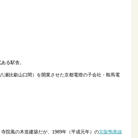
式ある駅舎。
八瀬比叡山口間）を開業させた京都電燈の子会社・鞍馬電
寺院風の木造建築だが、1989年（平成元年）の
京阪鴨東線