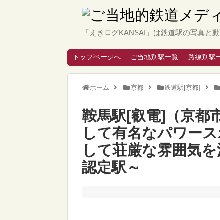
「えきログKANSAI」は鉄道駅の写真
トップページへ
ご当地別駅一覧
路線別駅
ホーム
京都
鉄道駅[京都]
鞍馬駅[叡電]（京
して有名なパワース
して荘厳な雰囲気を
認定駅～