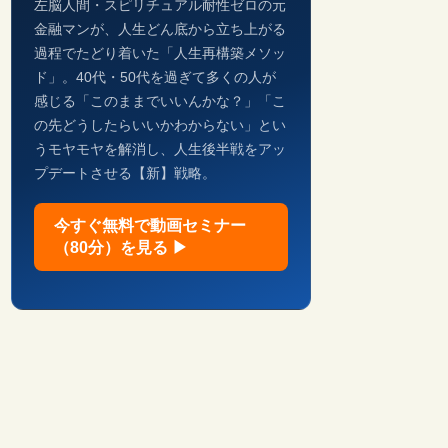
左脳人間・スピリチュアル耐性ゼロの元
金融マンが、人生どん底から立ち上がる
過程でたどり着いた「人生再構築メソッ
ド」。40代・50代を過ぎて多くの人が
感じる「このままでいいんかな？」「こ
の先どうしたらいいかわからない」とい
うモヤモヤを解消し、人生後半戦をアッ
プデートさせる【新】戦略。
今すぐ無料で動画セミナー
（80分）を見る ▶