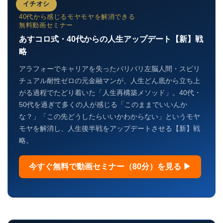
イチオシ
40代から感じるモヤモヤを解消できる
無料動画セミナー
あすコロ式・40代からの人生アップデート【新】戦
略
アラフォーでキャリアを失ったバリバリ左脳人間・スピリ
チュアル耐性ゼロの元金融マンが、人生どん底から立ち上
がる過程でたどり着いた「人生再構築メソッド」。40代・
50代を過ぎて多くの人が感じる「このままでいいんか
な？」「この先どうしたらいいかわからない」というモヤ
モヤを解消し、人生後半戦をアップデートさせる【新】戦
略。
今すぐ無料で動画セミナー（80分）を見る ▶