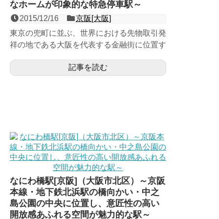
なホームが印象的な特急停車駅～
2015/12/16
京阪[大阪]
東京の兜町に並ぶ、世界における先物取引発
祥の地である大阪を代表する金融街に位置す
る、京阪本線の１面２線の地下駅。1963年
記事を読む
（昭和38年）に、...
なにわ橋駅[京阪]（大阪市北区）～京阪
本線・地下鉄北浜駅の橋向かい・中之
島公園の中央に位置し、意匠性の高い
開放感あふれる空間が魅力的な駅～