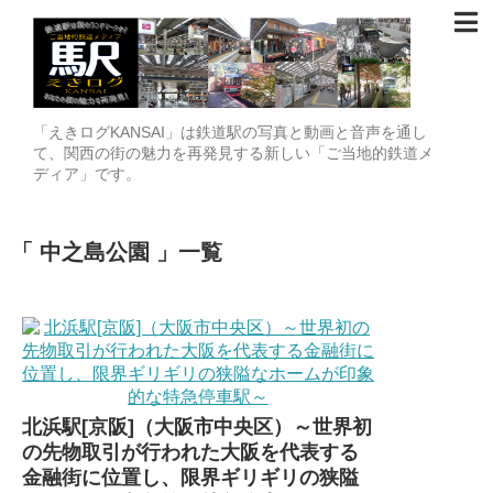
「えきログKANSAI」は鉄道駅の写真と動画と音声を通し
て、関西の街の魅力を再発見する新しい「ご当地的鉄道メ
ディア」です。
中之島公園
一覧
北浜駅[京阪]（大阪市中央区）～世界初
の先物取引が行われた大阪を代表する
金融街に位置し、限界ギリギリの狭隘