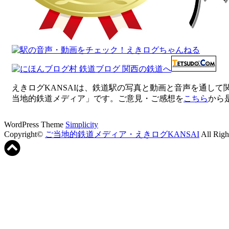
えきログKANSAIは、鉄道駅の写真と動画と音声を通し
当地的鉄道メディア」です。ご意見・ご感想を
こちら
から
WordPress Theme
Simplicity
Copyright©
ご当地的鉄道メディア・えきログKANSAI
All Righ