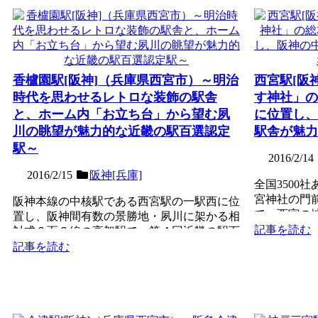
香櫨園駅[阪神]（兵庫県西宮市）～明治
西宮駅[阪
時代を思わせるレトロな装飾の駅舎
す神社」の
と、ホーム内「お立ち台」から望む夙
に位置し、
川の眺望が魅力的な近畿の駅百選認定
駅舎が魅力
駅～
2016/2/14
2016/2/15
阪神[兵庫]
全国3500
宮神社の門
阪神本線の中核駅である西宮駅の一駅西に位
で、西宮の
置し、阪神間有数の景勝地・夙川に架かる相
２面４線の高
記事を読む
対式２面２線の高架駅で、第４回近畿の駅百
選認定駅。駅名はかつ...
記事を読む