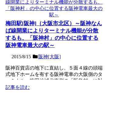
梅田駅[阪神]（大阪市北区）～阪神なん
ば線開業によりターミナル機能が分散
するも、「阪神村」の中心に位置する
阪神電車最大の駅～
2015/8/15
阪神[大阪]
阪神百貨店の地下に直結し、５面４線の頭端
式地下ホームを有する阪神電車の大阪側のタ
ーミナル。梅田地域北東側の「阪急村」に対
抗するかのように、周...
記事を読む