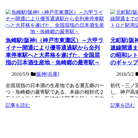
魚崎駅[阪神]（神戸市東灘区）～六甲ラ
元町駅[阪
イナー開通により優等通過駅から全列
速線開通ま
車停車駅へと大昇格を遂げた、全国屈
の昭和レト
指の日本酒生産地・魚崎郷の最寄駅～
のギャップ
2016/5/9
阪神[兵庫]
2016/5/2
全国屈指の日本酒の生産地である灘五郷の一
初代・三ノ
つ・魚崎郷の最寄駅である、本線の相対式２
し、神戸高
面２線の地上駅。阪神本線開通当初から存在
あった、阪
する非常に歴史ある駅...
線の地下駅。
記事を読む
記事を読む