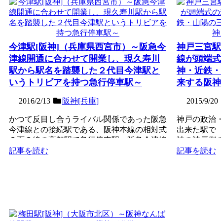
今津駅[阪神]（兵庫県西宮市）～阪急今
神戸三宮駅
津線開通に合わせて開業し、現久寿川
線が頭端式
駅から駅名を踏襲した２代目今津駅と
神・近鉄・
いうトリビアを持つ急行停車駅～
来する阪神
2016/2/13
阪神[兵庫]
2015/9/20
かつて反目し合うライバル関係であった阪急
神戸の政治
今津線との接続駅である、阪神本線の相対式
出来た駅で（
２面２線の高架駅で急行停車駅。阪急今津線
神の神戸側
開通に合わせて192...
の地下駅。開業
記事を読む
記事を読む