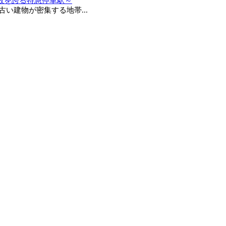
数を誇る特急停車駅～
建物が密集する地帯...