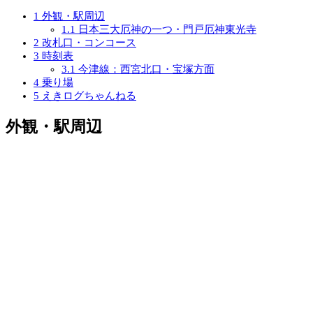
1
外観・駅周辺
1.1
日本三大厄神の一つ・門戸厄神東光寺
2
改札口・コンコース
3
時刻表
3.1
今津線：西宮北口・宝塚方面
4
乗り場
5
えきログちゃんねる
外観・駅周辺