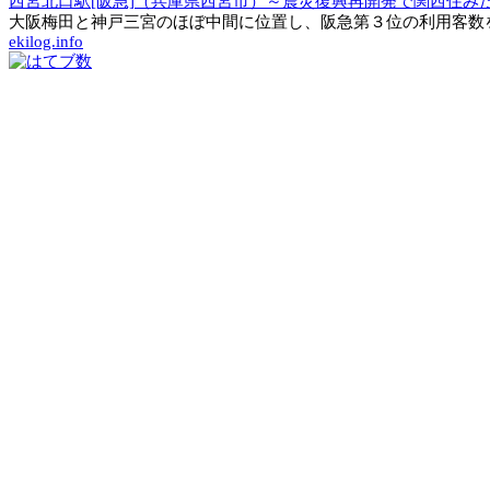
西宮北口駅[阪急]（兵庫県西宮市）～震災復興再開発で関西住み
大阪梅田と神戸三宮のほぼ中間に位置し、阪急第３位の利用客数を
ekilog.info