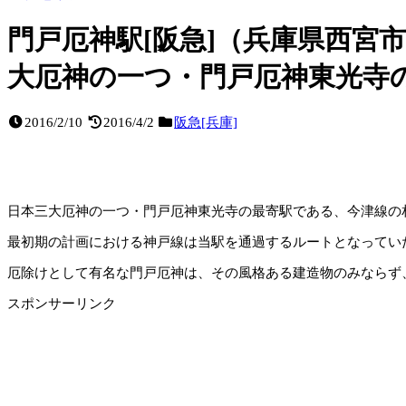
門戸厄神駅[阪急]（兵庫県西宮
大厄神の一つ・門戸厄神東光寺
2016/2/10
2016/4/2
阪急[兵庫]
日本三大厄神の一つ・門戸厄神東光寺の最寄駅である、今津線の
最初期の計画における神戸線は当駅を通過するルートとなってい
厄除けとして有名な門戸厄神は、その風格ある建造物のみならず
スポンサーリンク