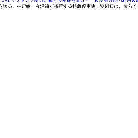
たい街ランキングNo.1に輝く大変貌を遂げた、阪急第３位の利用客
誇る、神戸線・今津線が接続する特急停車駅。駅周辺は、長らく古い