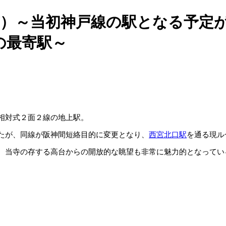
市）～当初神戸線の駅となる予定
の最寄駅～
相対式２面２線の地上駅。
たが、同線が阪神間短絡目的に変更となり、
西宮北口駅
を通る現ル
、当寺の存する高台からの開放的な眺望も非常に魅力的となってい