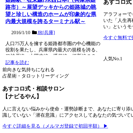
あすコロ式
路市）～展望デッキからの姫路城の眺
望と珍しい構造のホームが印象的な県
アラフォーで
いた「人生再
内最大規模を誇るターミナル駅～
い」というモ
2016/1/10
JR[兵庫]
今すぐ無料で
人口75万人を擁する姫路都市圏の中心機能の
役割を果たし、兵庫県内最大の規模を誇る、
JR神戸線・山陽本線・播但線・姫新線の３
人気No.1
面８線の高架ターミ...
記事を読む
前向きな気持ちになれる
占星術・タロットリーディング
あすコロ式・相談サロン
【ナビるやん】
人に言えない悩みから使命・運勢診断まで、あなたに寄り添い
識していない「潜在意識」にアクセスしてあなたの気づいて
今すぐ詳細を見る（メルマガ登録で初回半額） ▶