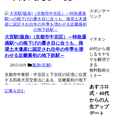
スポンサー
リンク
大宮駅[阪急]（京都市中京区）～特急通
イチオシ
過駅への格下げの憂き目に合うも、推
40代から感
奨土木遺産に認定され往年の年季を漂
じるモヤモ
わせる近畿最初の地下鉄駅～
ヤを解消で
きる
2015/10/9
阪急[京都]
無料動画セ
京都市中東部・中京区と下京区の区境に位置
ミナー
する四条大宮交差点にある、近畿最初の地下
鉄として、1931年（昭和6年）に阪急京都線
あすコロ
の終着駅として開...
記事を読む
式・40代
からの人
生アップ
デート