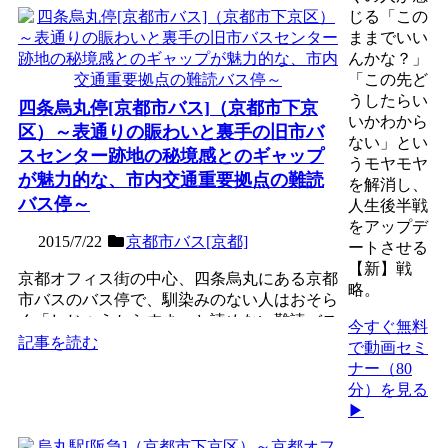
じる「この
ままでいい
んかな？」
「この先ど
うしたらい
四条烏丸停[京都市バス]（京都市下京
いかわから
区）～表通りの賑わいと裏手の旧市バ
ない」とい
スセンター跡地の秘境感とのギャップ
うモヤモヤ
が魅力的な、市内交通重要拠点の難読
を解消し、
バス停～
人生後半戦
をアップデ
2015/7/22
京都市バス[京都]
ートさせる
【新】戦
京都オフィス街の中心、四条烏丸にある京都
略。
市バスのバス停で、馴染みのない人はおそら
く「しじょうからすま」と読めない難読バス
今すぐ無料
停。阪急京都線烏丸駅...
記事を読む
で動画セミ
ナー（80
分）を見る
▶