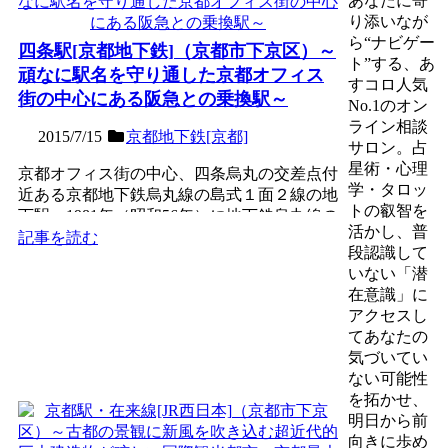
あなたに寄
り添いなが
ら“ナビゲー
四条駅[京都地下鉄]（京都市下京区）～
ト”する、あ
頑なに駅名を守り通した京都オフィス
すコロ人気
街の中心にある阪急との乗換駅～
No.1のオン
ライン相談
2015/7/15
京都地下鉄[京都]
サロン。占
星術・心理
京都オフィス街の中心、四条烏丸の交差点付
学・タロッ
近ある京都地下鉄烏丸線の島式１面２線の地
トの叡智を
下駅。1981年（昭和56年）に地下鉄烏丸線の
活かし、普
京都ー北大路開...
記事を読む
段認識して
いない「潜
在意識」に
アクセスし
てあなたの
気づいてい
ない可能性
を拓かせ、
明日から前
向きに歩め