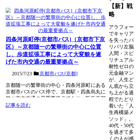
【新】戦
略
アラフォー
でキャリア
四条河原町停[京都市バス]（京都市下京
を失ったバ
区）～京都随一の繁華街の中心に位置
リバリ左脳
人間・スピ
し、歩道拡張工事によって大変貌を遂
リチュアル
げた市内交通の最重要拠点～
耐性ゼロの
元金融マン
2015/7/23
京都市バス[京都]
が、人生ど
京都随一の繁華街の中心・四条河原町にある
ん底から立
京都市バスのバス停で、京都駅・四条烏丸に
ち上がる過
並ぶ市内交通の最重要拠点であり、阪急京都
程でたどり
線の終点・河原町駅と...
記事を読む
着いた「人
生再構築メ
ソッド」。
40代・50代
を過ぎて多
くの人が感