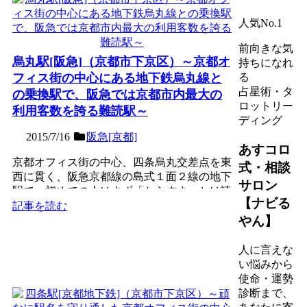
人気No.1
前向きな気
烏丸駅[阪急]（京都市下京区）～京都オ
持ちになれ
フィス街の中心にある地下鉄烏丸線と
る
占星術・タ
の乗換駅で、阪急では京都市内最大の
ロットリー
利用客数を誇る難読駅～
ディング
2015/7/16
阪急[京都]
あすコロ
京都オフィス街の中心、四条烏丸交差点を東
式・相談
西に貫く、阪急京都線の島式１面２線の地下
サロン
駅で、初めての人はまず「からすま」とは読
【ナビる
めないであろう難読駅...
記事を読む
やん】
人に言えな
い悩みから
使命・運勢
診断まで、