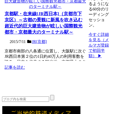
るようにな
る60分のリ
京都駅・在来線[JR西日本]（京都市下
ーディング
京区）～古都の景観に新風を吹き込む
セッショ
ン。
超近代的巨大建造物が眩しい国際観光
都市・京都最大のターミナル駅～
今すぐ詳細
を見る（メ
2015/7/11
JR[京都]
ルマガ登録
で初回半
京都市南部の八条通に位置し、大阪駅に次ぐ
額） ▶
JR西日本第２位の1日約40万人の利用客数を
誇る、日本を代表する観光地・京都最大のタ
ーミナル。在来線...
記事を読む