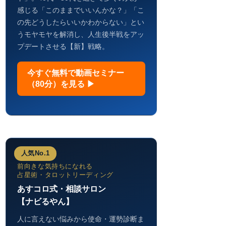
感じる「このままでいいんかな？」「こ
の先どうしたらいいかわからない」とい
うモヤモヤを解消し、人生後半戦をアッ
プデートさせる【新】戦略。
今すぐ無料で動画セミナー
（80分）を見る ▶
人気No.1
前向きな気持ちになれる
占星術・タロットリーディング
あすコロ式・相談サロン
【ナビるやん】
人に言えない悩みから使命・運勢診断ま