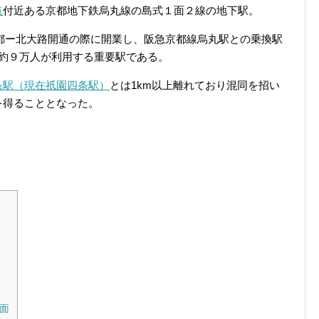
点
付近ある京都地下鉄烏丸線の島式１面２線の地下駅。
の京都ー北大路開通の際に開業し、阪急京都線烏丸駅との乗換駅
日約９万人が利用する重要駅である。
条駅（現在祇園四条駅）
とは1km以上離れており混同を招い
を得ることとなった。
面