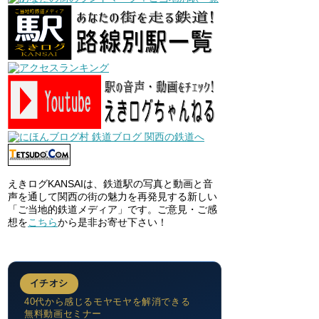
えきログKANSAIは、鉄道駅の写真と動画と音
声を通して関西の街の魅力を再発見する新しい
「ご当地的鉄道メディア」です。ご意見・ご感
想を
こちら
から是非お寄せ下さい！
イチオシ
40代から感じるモヤモヤを解消できる
無料動画セミナー