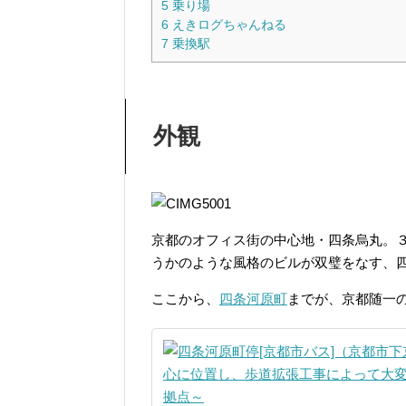
5
乗り場
6
えきログちゃんねる
7
乗換駅
外観
京都のオフィス街の中心地・四条烏丸。３
うかのような風格のビルが双璧をなす、
ここから、
四条河原町
までが、京都随一