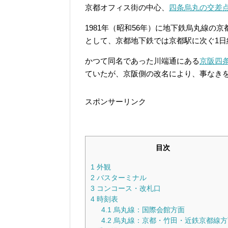
京都オフィス街の中心、
四条烏丸の交差
1981年（昭和56年）に地下鉄烏丸線
として、京都地下鉄では京都駅に次ぐ1
かつて同名であった川端通にある
京阪四
ていたが、京阪側の改名により、事なき
スポンサーリンク
目次
1
外観
2
バスターミナル
3
コンコース・改札口
4
時刻表
4.1
烏丸線：国際会館方面
4.2
烏丸線：京都・竹田・近鉄京都線方