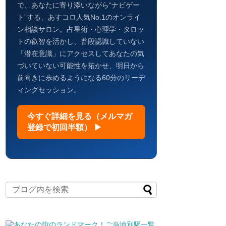
で、あなたに寄り添いながら“ナビゲー
ト”する、あすコロ人気No.1のオンライ
ン相談サロン。占星術・心理学・タロッ
トの叡智を活かし、普段認識していない
「潜在意識」にアクセスしてあなたの気
づいていない可能性を拓かせ、明日から
前向きに歩めるようになる60分のリーデ
ィングセッション。
今すぐ詳細を見る（メルマガ
登録で初回半額） ▶