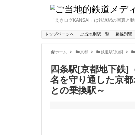
「えきログKANSAI」は鉄道駅の写真
トップページへ
ご当地別駅一覧
路線別駅
ホーム
京都
鉄道駅[京都]
四条駅[京都地下鉄
名を守り通した京都
との乗換駅～