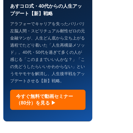
あすコロ式・40代からの人生アッ
プデート【新】戦略
アラフォーでキャリアを失ったバリバリ
左脳人間・スピリチュアル耐性ゼロの元
金融マンが、人生どん底から立ち上がる
過程でたどり着いた「人生再構築メソッ
ド」。40代・50代を過ぎて多くの人が
感じる「このままでいいんかな？」「こ
の先どうしたらいいかわからない」とい
うモヤモヤを解消し、人生後半戦をアッ
プデートさせる【新】戦略。
今すぐ無料で動画セミナー
（80分）を見る ▶