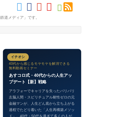
的鉄道メディア」です。
イチオシ
40代から感じるモヤモヤを解消できる
無料動画セミナー
あすコロ式・40代からの人生アッ
プデート【新】戦略
アラフォーでキャリアを失ったバリバリ
左脳人間・スピリチュアル耐性ゼロの元
金融マンが、人生どん底から立ち上がる
過程でたどり着いた「人生再構築メソッ
ド」。40代・50代を過ぎて多くの人が