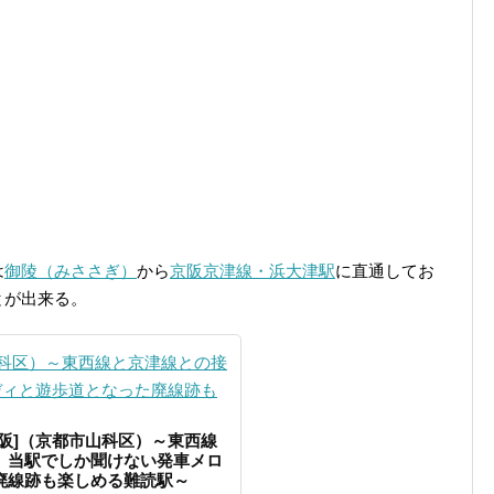
は
御陵（みささぎ）
から
京阪京津線・浜大津駅
に直通してお
とが出来る。
阪]（京都市山科区）～東西線
、当駅でしか聞けない発車メロ
廃線跡も楽しめる難読駅～