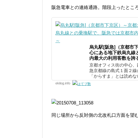
阪急電車との連絡通路。階段上ったとこ
烏丸駅[阪急]（京都市
心にある地下鉄烏丸線
内最大の利用客数を誇
京都オフィス街の中心、
急京都線の島式１面２線
「からすま」とは読めない
ekilog.info
同じ場所から反対側の北改札口方面を望