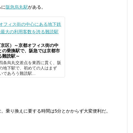
ろに
阪急烏丸駅
がある。
下京区）～京都オフィス街の中
との乗換駅で、阪急では京都市
る難読駅～
四条烏丸交差点を東西に貫く、阪
の地下駅で、初めての人はまず
であろう難読駅...
む。乗り換えに要する時間は5分とかからず大変便利だ。