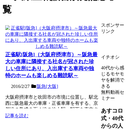
覧
スポンサー
リンク
正雀駅[阪急]（大阪府摂津市）～阪急最
イチオシ
大の車庫に隣接する社名が冠された珍
40代から感
しい住所にあり、入出庫する車両や独
じるモヤモ
特のホームも楽しめる難読駅～
ヤを解消で
きる
2016/2/27
阪急[大阪]
無料動画セ
大阪府摂津市と吹田市の市境に位置し、駅北
ミナー
西に阪急最大の車庫・正雀車庫を有する、京
都線の島式２面４線の地上駅。駅下を直交す
あすコロ
る正雀川に因んで名づ...
記事を読む
式・40代
からの人