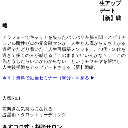
生アップ
デート
【新】戦
略
アラフォーでキャリアを失ったバリバリ左脳人間・スピリチ
ュアル耐性ゼロの元金融マンが、人生どん底から立ち上がる
過程でたどり着いた「人生再構築メソッド」。40代・50代を
過ぎて多くの人が感じる「このままでいいんかな？」「この
先どうしたらいいかわからない」というモヤモヤを解消し、
人生後半戦をアップデートさせる【新】戦略。
今すぐ無料で動画セミナー（80分）を見る ▶
人気No.1
前向きな気持ちになれる
占星術・タロットリーディング
あすコロ式・相談サロン