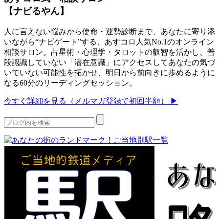
【ナビるやん】
人に言えない悩みから使命・運勢診断まで、あなたに寄り添
いながら“ナビゲート”する、あすコロ人気No.1のオンライン
相談サロン。占星術・心理学・タロットの叡智を活かし、普
段認識していない「潜在意識」にアクセスしてあなたの気づ
いていない可能性を拓かせ、明日から前向きに歩めるように
なる60分のリーディングセッション。
今すぐ詳細を見る（メルマガ登録で初回半額） ▶