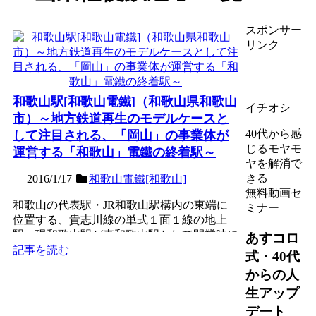
スポンサー
リンク
和歌山駅[和歌山電鐵]（和歌山県和歌山
イチオシ
市）～地方鉄道再生のモデルケースと
40代から感
して注目される、「岡山」の事業体が
じるモヤモ
運営する「和歌山」電鐵の終着駅～
ヤを解消で
きる
2016/1/17
和歌山電鐵[和歌山]
無料動画セ
和歌山の代表駅・JR和歌山駅構内の東端に
ミナー
位置する、貴志川線の単式１面１線の地上
駅。現和歌山駅が東和歌山駅として開業時に
あすコロ
最初に乗り入れた路線の...
記事を読む
式・40代
からの人
生アップ
デート