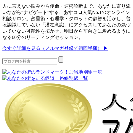
人に言えない悩みから使命・運勢診断まで、あなたに寄り添
いながら“ナビゲート”する、あすコロ人気No.1のオンライン
相談サロン。占星術・心理学・タロットの叡智を活かし、普
段認識していない「潜在意識」にアクセスしてあなたの気づ
いていない可能性を拓かせ、明日から前向きに歩めるように
なる60分のリーディングセッション。
今すぐ詳細を見る（メルマガ登録で初回半額） ▶