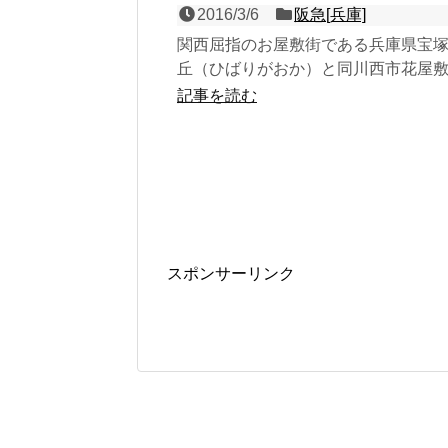
2016/3/6
阪急[兵庫]
関西屈指のお屋敷街である兵庫県宝
丘（ひばりがおか）と同川西市花屋
ぐ、宝塚線の２面４線の地上駅で、
記事を読む
の普通が終点となる運行...
スポンサーリンク