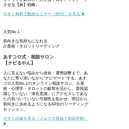
させる【新】戦略。
今すぐ無料で動画セミナー（80分）を見る ▶
人気No.1
前向きな気持ちになれる
占星術・タロットリーディング
あすコロ式・相談サロン
【ナビるやん】
人に言えない悩みから使命・運勢診断まで、あ
なたに寄り添いながら“ナビゲート”する、あす
コロ人気No.1のオンライン相談サロン。占星
術・心理学・タロットの叡智を活かし、普段認
識していない「潜在意識」にアクセスしてあな
たの気づいていない可能性を拓かせ、明日から
前向きに歩めるようになる60分のリーディング
セッション。
今すぐ詳細を見る（メルマガ登録で初回半額）
▶