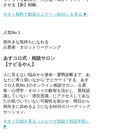
させる【新】戦略。
今すぐ無料で動画セミナー（80分）を見る ▶
人気No.1
前向きな気持ちになれる
占星術・タロットリーディング
あすコロ式・相談サロン
【ナビるやん】
人に言えない悩みから使命・運勢診断まで、あ
なたに寄り添いながら“ナビゲート”する、あす
コロ人気No.1のオンライン相談サロン。占星
術・心理学・タロットの叡智を活かし、普段認
識していない「潜在意識」にアクセスしてあな
たの気づいていない可能性を拓かせ、明日から
前向きに歩めるようになる60分のリーディング
セッション。
今すぐ詳細を見る（メルマガ登録で初回半額）
▶