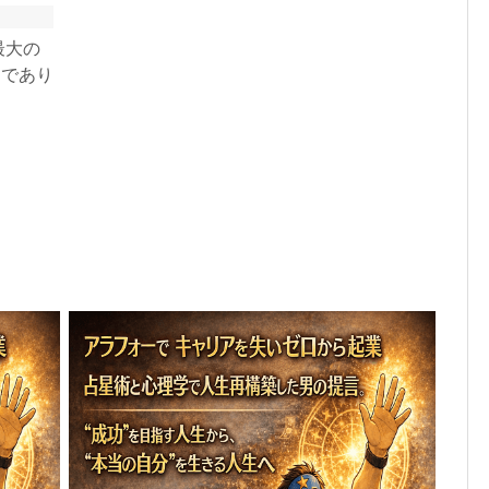
最大の
内であり
は平仄を