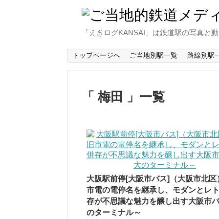
「えきログKANSAI」は鉄道駅の写真
トップページへ
ご当地別駅一覧
路線別駅
梅田
一覧
大阪駅前停[大阪市バス]（大阪市北区
市電の電停名を継承し、モダンとレ
存が不思議な魅力を醸し出す大阪市
のターミナル～