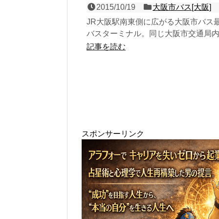
2015/10/19
大阪市バス[大阪]
JR大阪駅南東側に広がる大阪市バス
バスターミナル。同じ大阪市交通局
ながら、「梅田」を名乗る地下鉄と
記事を読む
合わせず、旧大阪市電...
スポンサーリンク