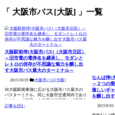
大阪市バス[大阪]
一覧
大阪駅前停[大阪市バス]（大阪市北区）
～旧市電の電停名を継承し、モダンと
レトロの併存が不思議な魅力を醸し出
す大阪市バス最大のターミナル～
なんば停[
2015/10/19
大阪市バス[大阪]
～２つの乗
JR大阪駅南東側に広がる大阪市バス最大の
激しいギャ
バスターミナル。同じ大阪市交通局内であり
を醸し出す
ながら、「梅田」を名乗る地下鉄とは平仄を
合わせず、旧大阪市電...
2015/9/10
記事を読む