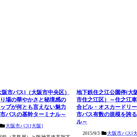
大阪市バス]（大阪市中央区）
地下鉄住之江公園停[大
り場の華やかさと秘境感の
市住之江区）～住之江車
ップが何とも言えない魅力
合ビル・オスカードリー
市バスの基幹ターミナル～
市バス有数の規模を誇る
ル～
大阪市バス[大阪]
2015/9/3
大阪市バス[大