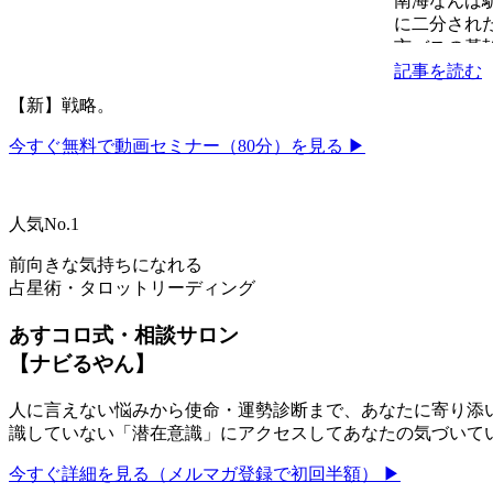
南海なんば
に二分され
市バスの基
（平日）の乗
記事を読む
【新】戦略。
今すぐ無料で動画セミナー（80分）を見る ▶
人気No.1
前向きな気持ちになれる
占星術・タロットリーディング
あすコロ式・相談サロン
【ナビるやん】
人に言えない悩みから使命・運勢診断まで、あなたに寄り添い
識していない「潜在意識」にアクセスしてあなたの気づいて
今すぐ詳細を見る（メルマガ登録で初回半額） ▶