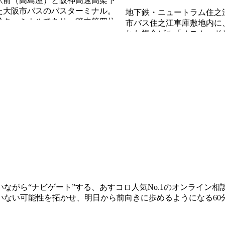
駅前（高島屋）と阪神高速高架下
た大阪市バスのバスターミナル。
地下鉄・ニュートラム住之
幹ターミナルであり、管内第四位
市バス住之江車庫敷地内に、
車人数（...
れた複合ビル「オスカード
結されたバスター...
記事を読む
ながら“ナビゲート”する、あすコロ人気No.1のオンライン
いない可能性を拓かせ、明日から前向きに歩めるようになる60