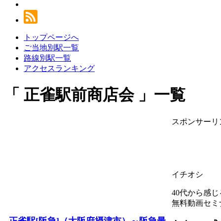
トップページへ
ご当地別駅一覧
路線別駅一覧
アクセスランキング
正雀駅前商店会
一覧
スポンサーリ
イチオシ
40代から感
無料動画セミ
正雀駅[阪急]（大阪府摂津市）～阪急最