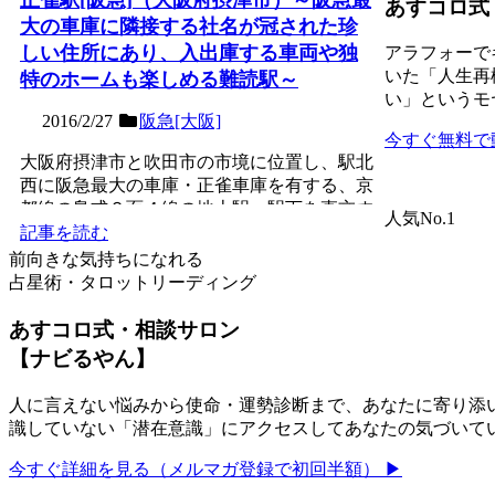
あすコロ式
大の車庫に隣接する社名が冠された珍
しい住所にあり、入出庫する車両や独
アラフォーで
いた「人生再
特のホームも楽しめる難読駅～
い」というモ
2016/2/27
阪急[大阪]
今すぐ無料で
大阪府摂津市と吹田市の市境に位置し、駅北
西に阪急最大の車庫・正雀車庫を有する、京
都線の島式２面４線の地上駅。駅下を直交す
人気No.1
る正雀川に因んで名づ...
記事を読む
前向きな気持ちになれる
占星術・タロットリーディング
あすコロ式・相談サロン
【ナビるやん】
人に言えない悩みから使命・運勢診断まで、あなたに寄り添い
識していない「潜在意識」にアクセスしてあなたの気づいて
今すぐ詳細を見る（メルマガ登録で初回半額） ▶