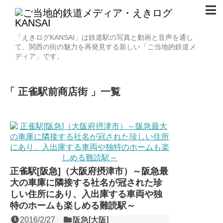
「えきログKANSAI」は鉄道駅の写真と動画と音声を通し
て、関西の街の魅力を再発見する新しい「ご当地的鉄道メ
ディア」です。
正雀駅前商店街
一覧
正雀駅[阪急]（大阪府摂津市）～阪急最
大の車庫に隣接する社名が冠された珍
しい住所にあり、入出庫する車両や独
特のホームも楽しめる難読駅～
2016/2/27
阪急[大阪]