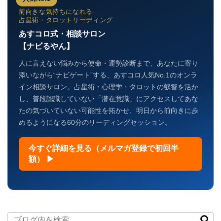
前向きな気持ちになれる
占星術・タロットリーディング
あすコロ式・相談サロン
【ナビるやん】
人に言えない悩みから使命・運勢診断まで、あなたに寄り
添いながら“ナビゲート”する、あすコロ人気No.1のオンラ
イン相談サロン。占星術・心理学・タロットの叡智を活か
し、普段認識していない「潜在意識」にアクセスしてあな
たの気づいていない可能性を拓かせ、明日から前向きに歩
めるようになる60分のリーディングセッション。
今すぐ詳細を見る（メルマガ登録で初回半
額） ▶