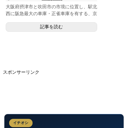
大阪府摂津市と吹田市の市境に位置し、駅北
西に阪急最大の車庫・正雀車庫を有する、京
都線の島式２面４線の地上駅。駅下を直交す
記事を読む
る正雀川に因んで名づ...
スポンサーリンク
イチオシ