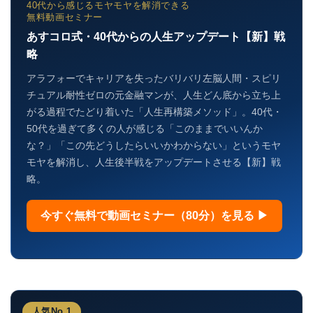
40代から感じるモヤモヤを解消できる
無料動画セミナー
あすコロ式・40代からの人生アップデート【新】戦
略
アラフォーでキャリアを失ったバリバリ左脳人間・スピリ
チュアル耐性ゼロの元金融マンが、人生どん底から立ち上
がる過程でたどり着いた「人生再構築メソッド」。40代・
50代を過ぎて多くの人が感じる「このままでいいんか
な？」「この先どうしたらいいかわからない」というモヤ
モヤを解消し、人生後半戦をアップデートさせる【新】戦
略。
今すぐ無料で動画セミナー（80分）を見る ▶
人気No.1