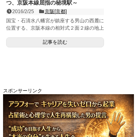
つ、京阪本線屈指の秘境駅～
2016/2/25
京阪[京都]
国宝・石清水八幡宮が鎮座する男山の西麓に
位置する、京阪本線の相対式２面２線の地上
駅。江戸時代から続く大遊郭として栄え、当
記事を読む
時の妓楼建築群が遊郭...
スポンサーリンク