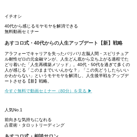
イチオシ
40代から感じるモヤモヤを解消できる
無料動画セミナー
あすコロ式・40代からの人生アップデート【新】戦略
アラフォーでキャリアを失ったバリバリ左脳人間・スピリチュア
ル耐性ゼロの元金融マンが、人生どん底から立ち上がる過程でた
どり着いた「人生再構築メソッド」。40代・50代を過ぎて多くの
人が感じる「このままでいいんかな？」「この先どうしたらいい
かわからない」というモヤモヤを解消し、人生後半戦をアップデ
ートさせる【新】戦略。
今すぐ無料で動画セミナー（80分）を見る ▶
人気No.1
前向きな気持ちになれる
占星術・タロットリーディング
あすコロ式・相談サロン