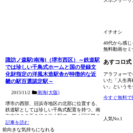
スポンサーリ
イチオシ
40代から感
無料動画セミ
諏訪ノ森駅[南海]（堺市西区）～鉄道駅
あすコロ式
では珍しい千鳥式ホームと国の登録文
化財指定の洋風木造駅舎が特徴的な近
アラフォーで
いた「人生再
畿の駅百選認定駅～
い」というモ
2015/11/2
南海[大阪]
今すぐ無料で
堺市の西部、旧浜寺地区の北部に位置する、
鉄道駅としては珍しい千鳥式配置を持つ、南
海本線の２面２線の地上駅で、第４回近畿の
人気No.1
駅百選認定駅。190...
記事を読む
前向きな気持ちになれる