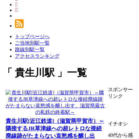
トップページへ
ご当地別駅一覧
路線別駅一覧
アクセスランキング
貴生川駅
一覧
スポンサー
リンク
貴生川駅[近江鉄道]（滋賀県甲賀市）～
イチオシ
隣接するJR草津線への超レトロな接続
40代から感
廃線跡がたまらない哀愁感を醸し出