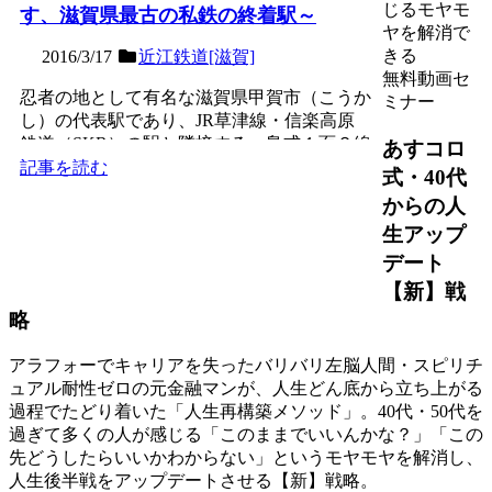
じるモヤモ
す、滋賀県最古の私鉄の終着駅～
ヤを解消で
きる
2016/3/17
近江鉄道[滋賀]
無料動画セ
忍者の地として有名な滋賀県甲賀市（こうか
ミナー
し）の代表駅であり、JR草津線・信楽高原
鉄道（SKR）の駅と隣接する、島式１面２線
あすコロ
の地上駅。元々JR...
記事を読む
式・40代
からの人
生アップ
デート
【新】戦
略
アラフォーでキャリアを失ったバリバリ左脳人間・スピリチ
ュアル耐性ゼロの元金融マンが、人生どん底から立ち上がる
過程でたどり着いた「人生再構築メソッド」。40代・50代を
過ぎて多くの人が感じる「このままでいいんかな？」「この
先どうしたらいいかわからない」というモヤモヤを解消し、
人生後半戦をアップデートさせる【新】戦略。