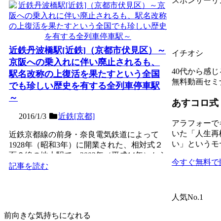
スポンサーリ
近鉄丹波橋駅[近鉄]（京都市伏見区）～
イチオシ
京阪への乗入れに伴い廃止されるも、
40代から感
駅名改称の上復活を果たすという全国
無料動画セミ
でも珍しい歴史を有する全列車停車駅
～
あすコロ式
2016/1/3
近鉄[京都]
アラフォーで
いた「人生再
近鉄京都線の前身・奈良電気鉄道によって
い」というモ
1928年（昭和3年）に開業された、相対式２
面２線の地上駅で、2002年（平成14年）から
今すぐ無料で
の近鉄特急停...
記事を読む
人気No.1
前向きな気持ちになれる