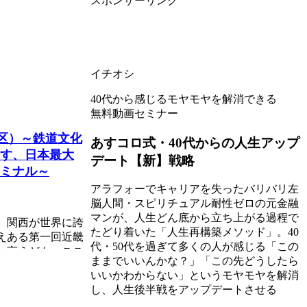
スポンサーリンク
イチオシ
40代から感じるモヤモヤを解消できる
無料動画セミナー
北区）～鉄道文化
あすコロ式・40代からの人生アップ
す、日本最大
デート【新】戦略
ミナル～
アラフォーでキャリアを失ったバリバリ左
脳人間・スピリチュアル耐性ゼロの元金融
マンが、人生どん底から立ち上がる過程で
、関西が世界に誇
たどり着いた「人生再構築メソッド」。40
えある第一回近畿
代・50代を過ぎて多くの人が感じる「この
と言えども、ここ
ままでいいんかな？」「この先どうしたら
いいかわからない」というモヤモヤを解消
し、人生後半戦をアップデートさせる