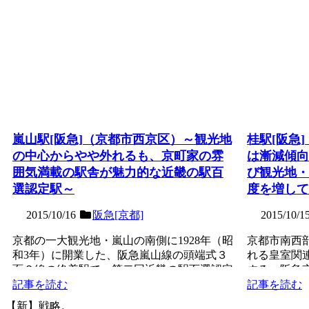
嵐山駅[阪急]（京都市西京区）～観光地
桂駅[阪急
の中心からやや外れるも、京町家の雰
は漸減傾向
囲気満載の駅舎が魅力的な近畿の駅百
び観光地・
選認定駅～
度を増して
2015/10/16
阪急[京都]
2015/10/1
京都の一大観光地・嵐山の南側に1928年（昭
京都市南西
和3年）に開業した、阪急嵐山線の頭端式３
れる皇室関
面２線の終着駅で、第二回近畿の駅百選認定
する、阪急
駅。観光地の中心...
駅。かつては
記事を読む
記事を読む
【新】戦略。