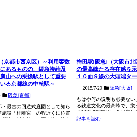
]（京都市西京区）～利用客数
梅田駅[阪急]（大阪市
にあるものの、緩急接続及
の最高峰たる存在感を示
嵐山への乗換駅として重要
１０面９線の大頭端ター
いる京都線の中核駅～
2015/7/20
阪急[大阪]
5
阪急[京都]
もはや何の説明も必要ない
る鉄道文化の最高峰で、栄
部・最古の回遊式庭園として知ら
の駅百選認定駅。全国広し
連施設「桂離宮」の程近くに位置
でしか見ることが出来...
記事を読む
京都線・嵐山線の３面６線の地上
特急通過...