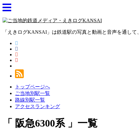
「えきログKANSAI」は鉄道駅の写真と動画と音声を通し
トップページへ
ご当地別駅一覧
路線別駅一覧
アクセスランキング
阪急6300系
一覧