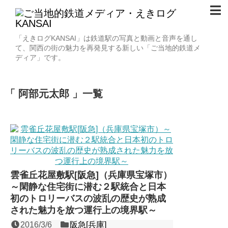
「えきログKANSAI」は鉄道駅の写真と動画と音声を通し
て、関西の街の魅力を再発見する新しい「ご当地的鉄道メ
ディア」です。
阿部元太郎
一覧
雲雀丘花屋敷駅[阪急]（兵庫県宝塚市）
～閑静な住宅街に潜む２駅統合と日本
初のトロリーバスの波乱の歴史が熟成
された魅力を放つ運行上の境界駅～
2016/3/6
阪急[兵庫]