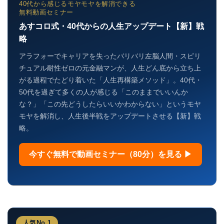
40代から感じるモヤモヤを解消できる
無料動画セミナー
あすコロ式・40代からの人生アップデート【新】戦
略
アラフォーでキャリアを失ったバリバリ左脳人間・スピリ
チュアル耐性ゼロの元金融マンが、人生どん底から立ち上
がる過程でたどり着いた「人生再構築メソッド」。40代・
50代を過ぎて多くの人が感じる「このままでいいんか
な？」「この先どうしたらいいかわからない」というモヤ
モヤを解消し、人生後半戦をアップデートさせる【新】戦
略。
今すぐ無料で動画セミナー（80分）を見る ▶
人気No.1