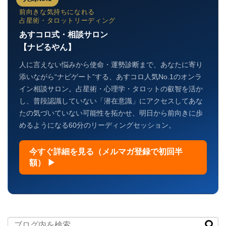
前向きな気持ちになれる
占星術・タロットリーディング
あすコロ式・相談サロン
【ナビるやん】
人に言えない悩みから使命・運勢診断まで、あなたに寄り
添いながら“ナビゲート”する、あすコロ人気No.1のオンラ
イン相談サロン。占星術・心理学・タロットの叡智を活か
し、普段認識していない「潜在意識」にアクセスしてあな
たの気づいていない可能性を拓かせ、明日から前向きに歩
めるようになる60分のリーディングセッション。
今すぐ詳細を見る（メルマガ登録で初回半
額） ▶