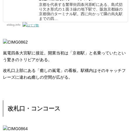
京都を代表する繁華街四条河原町にある、島式切
り欠き形式の１面３線の地下駅で、阪急京都線の
京都側のターミナル駅。西に向かって隣の烏丸駅
までの四...
ekilog.info
嵐電四条大宮駅に接近。開業当初は「京都駅」と名乗っていたとい
う驚きのトリビアがある。
改札口上部にある「癒しの嵐電」の看板。駅構内はそのキャッチフ
レーズに違わぬ癒しの空間が広がる。
改札口・コンコース