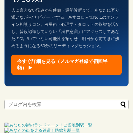
人に言えない悩みから使命・運勢診断まで、あなたに寄り
添いながら“ナビゲート”する、あすコロ人気No.1のオンラ
イン相談サロン。占星術・心理学・タロットの叡智を活か
し、普段認識していない「潜在意識」にアクセスしてあな
たの気づいていない可能性を拓かせ、明日から前向きに歩
めるようになる60分のリーディングセッション。
今すぐ詳細を見る（メルマガ登録で初回半
額） ▶