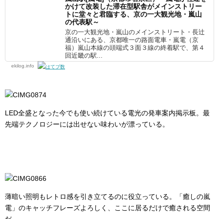
かけて改装した滞在型駅舎がメインストリー
トに堂々と君臨する、京の一大観光地・嵐山
の代表駅～
京の一大観光地・嵐山のメインストリート・長辻
通沿いにある、京都唯一の路面電車・嵐電（京
福）嵐山本線の頭端式３面３線の終着駅で、第４
回近畿の駅...
ekilog.info
LED全盛となった今でも使い続けている電光の発車案内掲示板。最
先端テクノロジーには出せない味わいが漂っている。
薄暗い照明もレトロ感を引き立てるのに役立っている。「癒しの嵐
電」のキャッチフレーズよろしく、ここに居るだけで癒される空間