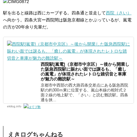
駅を出ると線路は西にカーブする。四条通と並走して
西院（さい）
へ向かう。四条大宮ー西院間は阪急京都線とかぶっているが、嵐電
の方が20年余り先輩だ。
西院駅[嵐電]（京都市中京区）～後から開業し
た阪急西院駅に賑わい面では譲るも、「癒し
の嵐電」が体現されたレトロな踏切音と車庫
が魅力の難読駅～
京都市中西部の西大路四条交差点にある阪急西院
駅の約300ｍ東に位置する、嵐山本線の相対式２
面２線の地上駅で、「さい」と読む難読駅。四条
通を挟...
ekilog.info
えきログちゃんねる