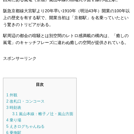
阪急京都線大宮駅より20年早い1910年（明治43年）開業の100年以
上の歴史を有する駅で、開業当初は「京都駅」を名乗っていたとい
う驚きのトリビアがある。
駅周辺の都会の喧騒とは別空間のレトロ感満載の構内は、「癒しの
嵐電」のキャッチフレーズに違わぬ癒しの空間が提供されている。
スポンサーリンク
目次
1
外観
2
改札口・コンコース
3
時刻表
3.1
嵐山本線：帷子ノ辻・嵐山方面
4
乗り場
5
えきログちゃんねる
6
乗換駅