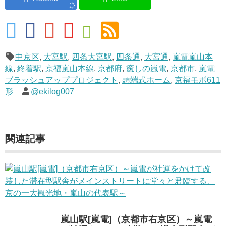
中京区
,
大宮駅
,
四条大宮駅
,
四条通
,
大宮通
,
嵐電嵐山本
線
,
終着駅
,
京福嵐山本線
,
京都府
,
癒しの嵐電
,
京都市
,
嵐電
ブラッシュアッププロジェクト
,
頭端式ホーム
,
京福モボ611
形
@ekilog007
関連記事
嵐山駅[嵐電]（京都市右京区）～嵐電