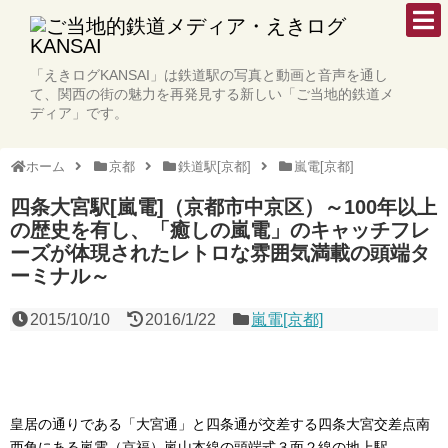
「えきログKANSAI」は鉄道駅の写真と動画と音声を通し
て、関西の街の魅力を再発見する新しい「ご当地的鉄道メ
ディア」です。
ホーム
京都
鉄道駅[京都]
嵐電[京都]
四条大宮駅[嵐電]（京都市中京区）～100年以上
の歴史を有し、「癒しの嵐電」のキャッチフレ
ーズが体現されたレトロな雰囲気満載の頭端タ
ーミナル～
2015/10/10
2016/1/22
嵐電[京都]
皇居の通りである「大宮通」と四条通が交差する四条大宮交差点南
西角にある嵐電（京福）嵐山本線の頭端式３面２線の地上駅。