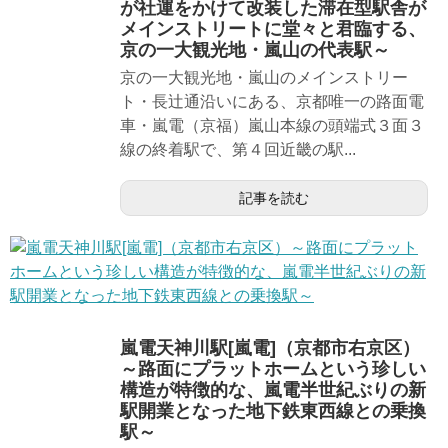
が社運をかけて改装した滞在型駅舎が
メインストリートに堂々と君臨する、
京の一大観光地・嵐山の代表駅～
京の一大観光地・嵐山のメインストリー
ト・長辻通沿いにある、京都唯一の路面電
車・嵐電（京福）嵐山本線の頭端式３面３
線の終着駅で、第４回近畿の駅...
記事を読む
嵐電天神川駅[嵐電]（京都市右京区）
～路面にプラットホームという珍しい
構造が特徴的な、嵐電半世紀ぶりの新
駅開業となった地下鉄東西線との乗換
駅～