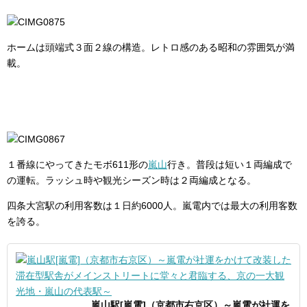
ホームは頭端式３面２線の構造。レトロ感のある昭和の雰囲気が満
載。
１番線にやってきたモボ611形の
嵐山
行き。普段は短い１両編成で
の運転。ラッシュ時や観光シーズン時は２両編成となる。
四条大宮駅の利用客数は１日約6000人。嵐電内では最大の利用客数
を誇る。
嵐山駅[嵐電]（京都市右京区）～嵐電が社運を