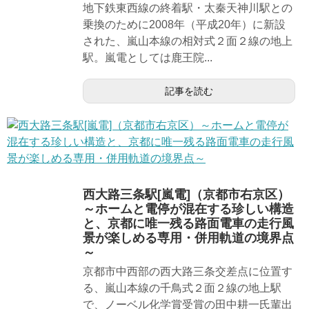
地下鉄東西線の終着駅・太秦天神川駅との
乗換のために2008年（平成20年）に新設
された、嵐山本線の相対式２面２線の地上
駅。嵐電としては鹿王院...
記事を読む
西大路三条駅[嵐電]（京都市右京区）
～ホームと電停が混在する珍しい構造
と、京都に唯一残る路面電車の走行風
景が楽しめる専用・併用軌道の境界点
～
京都市中西部の西大路三条交差点に位置す
る、嵐山本線の千鳥式２面２線の地上駅
で、ノーベル化学賞受賞の田中耕一氏輩出