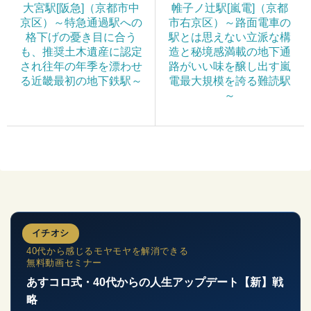
大宮駅[阪急]（京都市中
帷子ノ辻駅[嵐電]（京都
京区）～特急通過駅への
市右京区）～路面電車の
格下げの憂き目に合う
駅とは思えない立派な構
も、推奨土木遺産に認定
造と秘境感満載の地下通
され往年の年季を漂わせ
路がいい味を醸し出す嵐
る近畿最初の地下鉄駅～
電最大規模を誇る難読駅
～
イチオシ
40代から感じるモヤモヤを解消できる
無料動画セミナー
あすコロ式・40代からの人生アップデート【新】戦
略