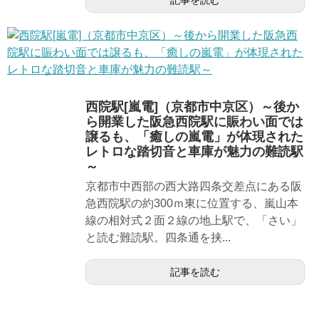
西院駅[嵐電]（京都市中京区）～後か
ら開業した阪急西院駅に賑わい面では
譲るも、「癒しの嵐電」が体現された
レトロな踏切音と車庫が魅力の難読駅
～
京都市中西部の西大路四条交差点にある阪
急西院駅の約300ｍ東に位置する、嵐山本
線の相対式２面２線の地上駅で、「さい」
と読む難読駅。四条通を挟...
記事を読む