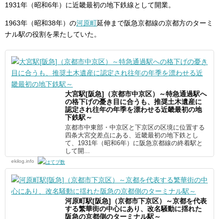
1931年（昭和6年）に近畿最初の地下鉄線として開業。
1963年（昭和38年）の
河原町
延伸まで阪急京都線の京都方のターミ
ナル駅の役割を果たしていた。
大宮駅[阪急]（京都市中京区）～特急通過駅へ
の格下げの憂き目に合うも、推奨土木遺産に
認定され往年の年季を漂わせる近畿最初の地
下鉄駅～
京都市中東部・中京区と下京区の区境に位置する
四条大宮交差点にある、近畿最初の地下鉄とし
て、1931年（昭和6年）に阪急京都線の終着駅と
して開...
ekilog.info
河原町駅[阪急]（京都市下京区）～京都を代表
する繁華街の中心にあり、改名騒動に揺れた
阪急の京都側のターミナル駅～