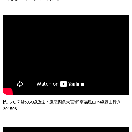
[たった７秒の入線放送：嵐電四条大宮駅]京福嵐山本線嵐山行き
201508