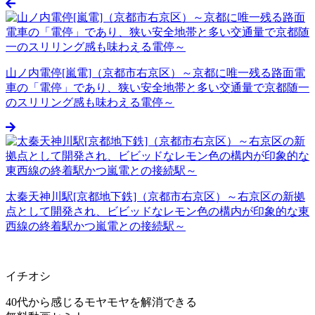
山ノ内電停[嵐電]（京都市右京区）～京都に唯一残る路面電
車の「電停」であり、狭い安全地帯と多い交通量で京都随一
のスリリング感も味わえる電停～
太秦天神川駅[京都地下鉄]（京都市右京区）～右京区の新拠
点として開発され、ビビッドなレモン色の構内が印象的な東
西線の終着駅かつ嵐電との接続駅～
イチオシ
40代から感じるモヤモヤを解消できる