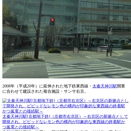
2008年（平成20年）に延伸された地下鉄東西線・
太秦天神川駅
開業
に合わせて建設された複合施設・サンサ右京。
太秦天神川駅[京都地下鉄]（京都市右京区）～右京区の新拠点として
開発され、ビビッドなレモン色の構内が印象的な東西線の終着駅か
つ嵐電との接続駅～