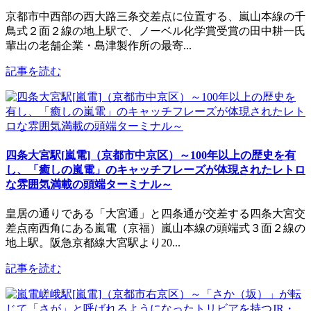
京都市中西部の西大路三条交差点に位置する、嵐山本線の千
鳥式２面２線の地上駅で、ノーベル化学賞受賞の田中耕一氏
輩出の老舗企業・島津製作所の最寄...
記事を読む
四条大宮駅[嵐電]（京都市中京区）～100年以上の歴史を有
し、「癒しの嵐電」のキャッチフレーズが体現されたレトロ
な雰囲気満載の頭端ターミナル～
皇居の通りである「大宮通」と四条通が交差する四条大宮交
差点南西角にある嵐電（京福）嵐山本線の頭端式３面２線の
地上駅。阪急京都線大宮駅より20...
記事を読む