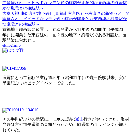
太秦天神川駅[京都地下鉄]（京都市右京区）～右京区の新拠点として
開発され、ビビッドなレモン色の構内が印象的な東西線の終着駅か
つ嵐電との接続駅～
京都地下鉄西端に位置し、同線開通から11年後の2008年（平成20
年）に開業した東西線の１面２線の地下・終着駅である難読駅。当
駅開業に合わせ...
ekilog.info
嵐電にとって新駅開業は1956年（昭和31年）の鹿王院駅以来、実に
半世紀ぶりのビッグイベントであった。
その半世紀ぶりの新駅に、モボ621形の
嵐山
行きがやってきた。取材
当時は京都市長選挙の直前だったため、同選挙のラッピングが施さ
れていた。