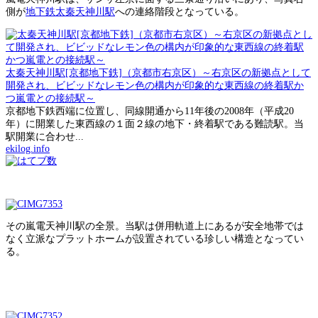
側が
地下鉄太秦天神川駅
への連絡階段となっている。
太秦天神川駅[京都地下鉄]（京都市右京区）～右京区の新拠点として
開発され、ビビッドなレモン色の構内が印象的な東西線の終着駅か
つ嵐電との接続駅～
京都地下鉄西端に位置し、同線開通から11年後の2008年（平成20
年）に開業した東西線の１面２線の地下・終着駅である難読駅。当
駅開業に合わせ...
ekilog.info
その嵐電天神川駅の全景。当駅は併用軌道上にあるが安全地帯では
なく立派なプラットホームが設置されている珍しい構造となってい
る。