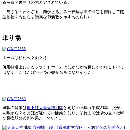
る右京区民誇りの木と称されている。
「見ざる・言わざる・聞かざる」の三神猿は世の諸悪を排除して開
運招福をもたらす崇高な御新教を示すものらしい。
乗り場
ホームは相対式２面２線。
併用軌道上にあるプラットホームはなかなかお目にかかれるもので
はなく、これだけで一つの観光名所になりそうだ。
当駅の開業は
地下鉄太秦天神川駅
と同じ2008年（平成20年）だが、
同駅から２か月ほど遅れての開業となり、それまでは隣の蚕ノ社駅
が乗換駅の役割を果たしていた。