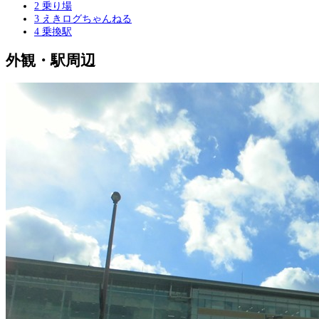
2
乗り場
3
えきログちゃんねる
4
乗換駅
外観・駅周辺