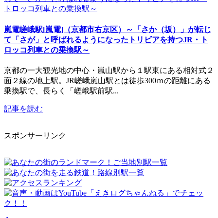
嵐電嵯峨駅[嵐電]（京都市右京区）～「さか（坂）」が転じ
て「さが」と呼ばれるようになったトリビアを持つJR・ト
ロッコ列車との乗換駅～
京都の一大観光地の中心・嵐山駅から１駅東にある相対式２
面２線の地上駅。JR嵯峨嵐山駅とは徒歩300ｍの距離にある
乗換駅で、長らく「嵯峨駅前駅...
記事を読む
スポンサーリンク