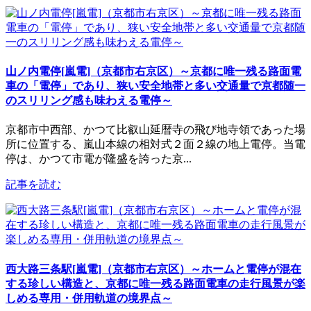
山ノ内電停[嵐電]（京都市右京区）～京都に唯一残る路面電
車の「電停」であり、狭い安全地帯と多い交通量で京都随一
のスリリング感も味わえる電停～
京都市中西部、かつて比叡山延暦寺の飛び地寺領であった場
所に位置する、嵐山本線の相対式２面２線の地上電停。当電
停は、かつて市電が隆盛を誇った京...
記事を読む
西大路三条駅[嵐電]（京都市右京区）～ホームと電停が混在
する珍しい構造と、京都に唯一残る路面電車の走行風景が楽
しめる専用・併用軌道の境界点～