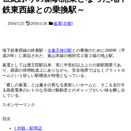
鉄東西線との乗換駅～
2016/1/25
2016/1/26
嵐電[京都]
地下鉄東西線の終着駅・
太秦天神川駅
との乗換のために2008年（平
成20年）に新設された、嵐山本線の相対式２面２線の地上駅。
嵐電としては鹿王院駅以来、実に半世紀以上ぶりの新駅開業であ
り、路面の併用軌道上にありながら、安全地帯ではなくプラットホ
ームという珍しい駅構造が特徴となっている。
「癒しの嵐電」とは趣きの異なる真新しいホームと、そこを走行す
る路面電車のレトロな吊掛け駆動音とのギャップがいい味を醸し出
している。
スポンサーリンク
目次
1
外観・駅周辺