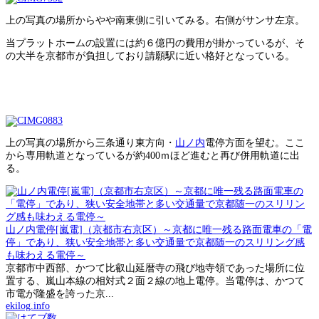
上の写真の場所からやや南東側に引いてみる。右側がサンサ左京。
当プラットホームの設置には約６億円の費用が掛かっているが、そ
の大半を京都市が負担しており請願駅に近い格好となっている。
上の写真の場所から三条通り東方向・
山ノ内
電停方面を望む。ここ
から専用軌道となっているが約400ｍほど進むと再び併用軌道に出
る。
山ノ内電停[嵐電]（京都市右京区）～京都に唯一残る路面電車の「電
停」であり、狭い安全地帯と多い交通量で京都随一のスリリング感
も味わえる電停～
京都市中西部、かつて比叡山延暦寺の飛び地寺領であった場所に位
置する、嵐山本線の相対式２面２線の地上電停。当電停は、かつて
市電が隆盛を誇った京...
ekilog.info