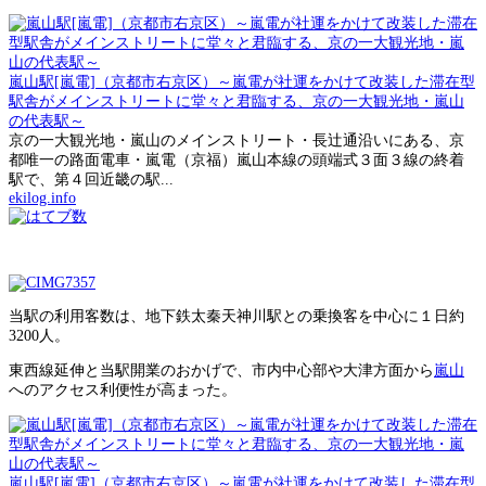
嵐山駅[嵐電]（京都市右京区）～嵐電が社運をかけて改装した滞在型
駅舎がメインストリートに堂々と君臨する、京の一大観光地・嵐山
の代表駅～
京の一大観光地・嵐山のメインストリート・長辻通沿いにある、京
都唯一の路面電車・嵐電（京福）嵐山本線の頭端式３面３線の終着
駅で、第４回近畿の駅...
ekilog.info
当駅の利用客数は、地下鉄太秦天神川駅との乗換客を中心に１日約
3200人。
東西線延伸と当駅開業のおかげで、市内中心部や大津方面から
嵐山
へのアクセス利便性が高まった。
嵐山駅[嵐電]（京都市右京区）～嵐電が社運をかけて改装した滞在型