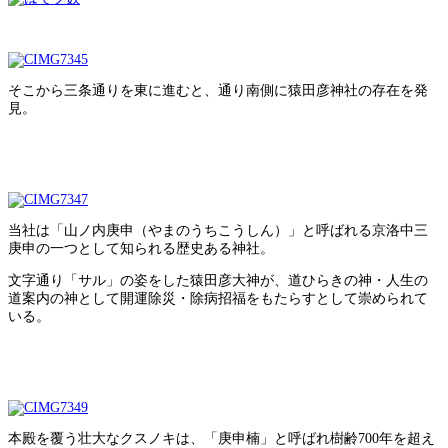
そこから三条通りを東に進むと、通り南側に猿田彦神社の存在を発
見。
当社は「山ノ内庚申（やまのうちこうしん）」と呼ばれる京洛中三
庚申の一つとして知られる歴史ある神社。
文字通り「サル」の姿をした猿田彦大神が、道ひらきの神・人生の
道案内の神として開運除災・除病招福をもたらすとして崇められて
いる。
本殿を覆う壮大なクスノキは、「庚申楠」と呼ばれ樹齢700年を超え