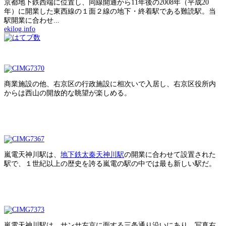
京都地下鉄西端に位置し、同線開通から11年後の2008年（平成20
年）に開業した東西線の１面２線の地下・終着駅である難読駅。当
駅開業に合わせ...
ekilog.info
商業施設の他、右京区の行政施設に相次いで入居し、右京区役所内
からは西山の開放的な眺望が楽しめる。
嵐電天神川駅は、
地下鉄太秦天神川駅
の開業に合わせて設置された
駅で、１世紀以上の歴史を誇る嵐電の駅の中では最も新しい駅だ。
嵐電天神川駅は、サンサ左京に面する三条通り沿いにあり、写真右