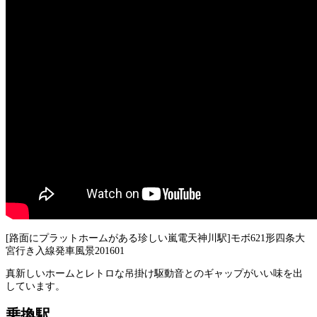
[路面にプラットホームがある珍しい嵐電天神川駅]モボ621形四条大
宮行き入線発車風景201601
真新しいホームとレトロな吊掛け駆動音とのギャップがいい味を出
しています。
乗換駅