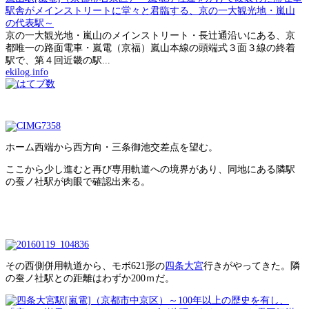
駅舎がメインストリートに堂々と君臨する、京の一大観光地・嵐山
の代表駅～
京の一大観光地・嵐山のメインストリート・長辻通沿いにある、京
都唯一の路面電車・嵐電（京福）嵐山本線の頭端式３面３線の終着
駅で、第４回近畿の駅...
ekilog.info
ホーム西端から西方向・三条御池交差点を望む。
ここから少し進むと再び専用軌道への境界があり、同地にある隣駅
の蚕ノ社駅が肉眼で確認出来る。
その西側併用軌道から、モボ621形の
四条大宮
行きがやってきた。隣
の蚕ノ社駅との距離はわずか200ｍだ。