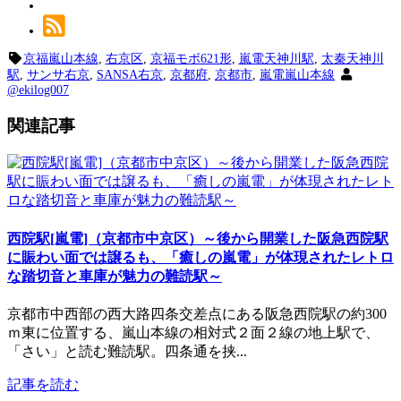
京福嵐山本線
,
右京区
,
京福モボ621形
,
嵐電天神川駅
,
太秦天神川
駅
,
サンサ右京
,
SANSA右京
,
京都府
,
京都市
,
嵐電嵐山本線
@ekilog007
関連記事
西院駅[嵐電]（京都市中京区）～後から開業した阪急西院駅
に賑わい面では譲るも、「癒しの嵐電」が体現されたレトロ
な踏切音と車庫が魅力の難読駅～
京都市中西部の西大路四条交差点にある阪急西院駅の約300
ｍ東に位置する、嵐山本線の相対式２面２線の地上駅で、
「さい」と読む難読駅。四条通を挟...
記事を読む