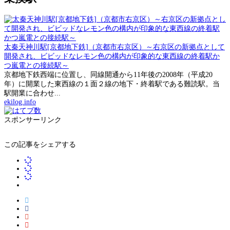
太秦天神川駅[京都地下鉄]（京都市右京区）～右京区の新拠点として
開発され、ビビッドなレモン色の構内が印象的な東西線の終着駅か
つ嵐電との接続駅～
京都地下鉄西端に位置し、同線開通から11年後の2008年（平成20
年）に開業した東西線の１面２線の地下・終着駅である難読駅。当
駅開業に合わせ...
ekilog.info
スポンサーリンク
この記事をシェアする