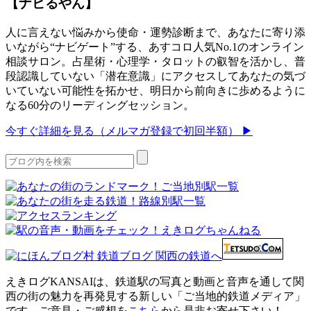
【ナビるやん】
人に言えない悩みから使命・運勢診断まで、あなたに寄り添
いながら“ナビゲート”する、あすコロ人気No.1のオンライン
相談サロン。占星術・心理学・タロットの叡智を活かし、普
段認識していない「潜在意識」にアクセスしてあなたの気づ
いていない可能性を拓かせ、明日から前向きに歩めるように
なる60分のリーディングセッション。
今すぐ詳細を見る（メルマガ登録で初回半額） ▶
えきログKANSAIは、鉄道駅の写真と動画と音声を通して関
西の街の魅力を再発見する新しい「ご当地的鉄道メディア」
です。ご意見・ご感想を
こちら
から是非お寄せ下さい！