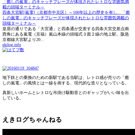
四条大宮駅[嵐電]（京都市中京区）～100年以上の歴史を有し、「癒
しの嵐電」のキャッチフレーズが体現されたレトロな雰囲気満載の
頭端ターミナル～
皇居の通りである「大宮通」と四条通が交差する四条大宮交差点南
西角にある嵐電（京福）嵐山本線の頭端式３面２線の地上駅。阪急
京都線大宮駅より20...
ekilog.info
地下鉄との乗換のための新駅である当駅は、レトロ感が売りの「癒
しの嵐電」の風情とは一線を画する、現代的な造りとなっている。
真新しいホームとレトロな吊掛け駆動音とのギャップがいい味を出
している。
えきログちゃんねる