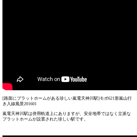
[路面にプラットホームがある珍しい嵐電天神川駅]モボ621形嵐山行
き入線風景201601
嵐電天神川駅は併用軌道上にありますが、安全地帯ではなく立派な
プラットホームが設置された珍しい駅です。