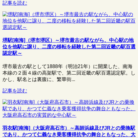
記事を読む
堺駅[南海]（堺市堺区）～堺市最古の駅ながら、中心駅の地
位を他駅に譲り、二度の移転を経験した第二回近畿の駅百選
認定駅～
堺市最古の駅として1888年（明治21年）に開業した、南海
本線の２面４線の高架駅で、第二回近畿の駅百選認定駅。し
かし、駅名とは裏腹に、繁華街...
記事を読む
羽衣駅[南海]（大阪府高石市）～高師浜線及びJRとの乗換駅
であり、かつて仁義なき乗客獲得抗争の舞台ともなった、大