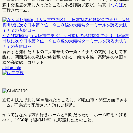
森中交差点を東に入ったところにある諏訪ノ森駅。写真は
なんば
方
面行きホーム。
なんば駅[南海]（大阪市中央区）～日本初の私鉄駅舎であり、阪急梅
田駅に次ぐ日本第２位・９面８線の大頭端ターミナルを誇る大阪ミ
ナミの玄関口～
言わずと知れた大阪の二大繁華街の一角・ミナミの玄関口として君
臨し、関西最初の私鉄の終着駅である、南海本線・高野線の９面８
線の高架駅。コリント...
ekilog.info
踏切を挟んで北に60ｍ離れたところに、和歌山市・関空方面行きホ
ームが千鳥式で配置された珍しい構造。
かつてはなんば方面行きホームと相対だったが、ホーム幅を広げる
べく、1966年（昭和41年）に移設したとのこと。