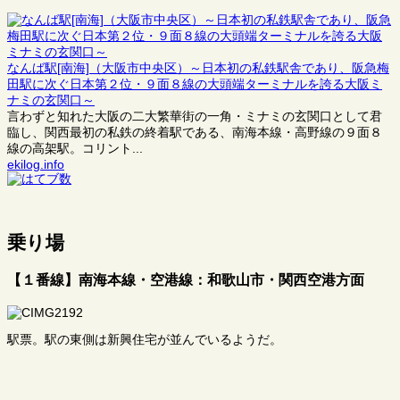
なんば駅[南海]（大阪市中央区）～日本初の私鉄駅舎であり、阪急梅
田駅に次ぐ日本第２位・９面８線の大頭端ターミナルを誇る大阪ミ
ナミの玄関口～
言わずと知れた大阪の二大繁華街の一角・ミナミの玄関口として君
臨し、関西最初の私鉄の終着駅である、南海本線・高野線の９面８
線の高架駅。コリント...
ekilog.info
乗り場
【１番線】南海本線・空港線：和歌山市・関西空港方面
駅票。駅の東側は新興住宅が並んでいるようだ。