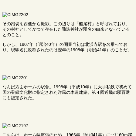
その踏切を西側から撮影。この辺りは「船尾村」と呼ばれており、
その村社としてかつて存在した諏訪神社が駅名の由来となっている
とのこと。
しかし、1907年（明治40年）の開業当初は北浜寺駅を名乗ってお
り、現駅名に改称されたのは翌年の1908年（明治41年）のことだ。
なんば方面ホームの駅舎。1998年（平成10年）に大手私鉄で初めて
国の登録文化財に指定された洋風の木造建築。第４回近畿の駅百選
にも認定された。
こちらは、ホーム幅拡張のため、1966年（昭和41年）に北に60ｍ移