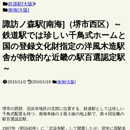
鉄道駅[大阪]
南海[大阪]
諏訪ノ森駅[南海]（堺市西区）～
鉄道駅では珍しい千鳥式ホームと
国の登録文化財指定の洋風木造駅
舎が特徴的な近畿の駅百選認定駅
～
2015/11/2
2016/1/19
南海[大阪]
堺市の西部、旧浜寺地区の北部に位置する、鉄道駅としては珍しい
千鳥式配置を持つ、南海本線の２面２線の地上駅で、第４回近畿の
駅百選認定駅。
1907年（明治40年）に「北浜寺駅」して開業したが、翌年に現駅名