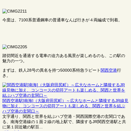
今度は、7100系普通鋼車の普通車なんば行きが４両編成で到着。
踏切間近を通過する電車の迫力ある風景が楽しめるのも、この駅の
魅力の一つ。
まずは、鉄人28号の異名を持つ50000系特急ラピート
関西空港
行
き。
関西空港駅[南海]（大阪府田尻町）～広大なホームと隣接するJR線見
物に加え、コンコースの切符アートも楽しめる、関西と世界を結ぶ
ハブ空港の玄関口～
文字通り、関西と世界を結ぶハブ空港・関西国際空港の玄関口であ
る、南海空港線の１面２線の地上駅で、隣接するJR関西空港駅と共
に第１回近畿の駅百...