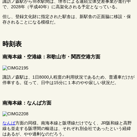
諏訪ノ森駅から羽衣駅間は、堺市による連続立体交差事業が進行中
で、2028年（平成40年）に高架化される予定となっている。
但し、登録文化財に指定された駅舎は、新駅舎の正面脇に移設・保
存されることになる模様だ。
時刻表
南海本線・空港線：和歌山市・関西空港方面
諏訪ノ森駅は、1日8000人程度の利用状況であるため、普通車だけが
停車する。従って、日中は15分に１本のやや寂しい状況だ。
南海本線：なんば方面
なんば
方面の同様。南海本線と阪堺線だけでなく、JR阪和線と高野
線も並走する阪堺間の輸送は、それぞれ別会社であったという経緯
はあるが、やや過剰なのだろう。