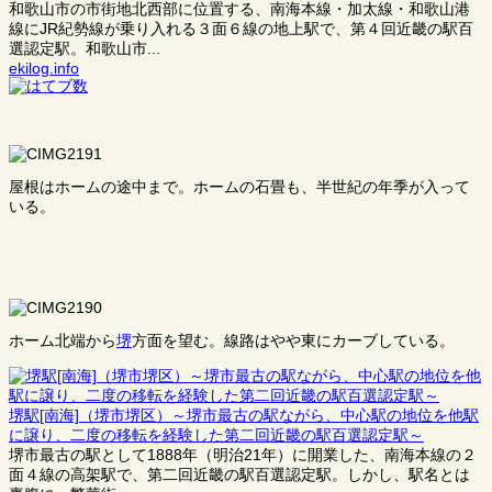
和歌山市の市街地北西部に位置する、南海本線・加太線・和歌山港
線にJR紀勢線が乗り入れる３面６線の地上駅で、第４回近畿の駅百
選認定駅。和歌山市...
ekilog.info
屋根はホームの途中まで。ホームの石畳も、半世紀の年季が入って
いる。
ホーム北端から
堺
方面を望む。線路はやや東にカーブしている。
堺駅[南海]（堺市堺区）～堺市最古の駅ながら、中心駅の地位を他駅
に譲り、二度の移転を経験した第二回近畿の駅百選認定駅～
堺市最古の駅として1888年（明治21年）に開業した、南海本線の２
面４線の高架駅で、第二回近畿の駅百選認定駅。しかし、駅名とは