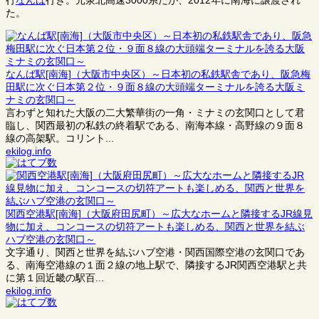
行
なんば
行き。元泉北高速3000系だが、2012年に南海に譲渡され
た。
なんば駅[南海]（大阪市中央区）～日本初の私鉄駅舎であり、阪急梅
田駅に次ぐ日本第２位・９面８線の大頭端ターミナルを誇る大阪ミ
ナミの玄関口～
言わずと知れた大阪の二大繁華街の一角・ミナミの玄関口として君
臨し、関西最初の私鉄の終着駅である、南海本線・高野線の９面８
線の高架駅。コリント...
ekilog.info
関西空港駅[南海]（大阪府田尻町）～広大なホームと隣接するJR線見
物に加え、コンコースの切符アートも楽しめる、関西と世界を結ぶ
ハブ空港の玄関口～
文字通り、関西と世界を結ぶハブ空港・関西国際空港の玄関口であ
る、南海空港線の１面２線の地上駅で、隣接するJR関西空港駅と共
に第１回近畿の駅百...
ekilog.info