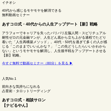
イチオシ
40代から感じるモヤモヤを解消できる
無料動画セミナー
あすコロ式・40代からの人生アップデート【新】戦略
アラフォーでキャリアを失ったバリバリ左脳人間・スピリチュアル
耐性ゼロの元金融マンが、人生どん底から立ち上がる過程でたどり
着いた「人生再構築メソッド」。40代・50代を過ぎて多くの人が感
じる「このままでいいんかな？」「この先どうしたらいいかわから
ない」というモヤモヤを解消し、人生後半戦をアップデートさせる
【新】戦略。
今すぐ無料で動画セミナー（80分）を見る ▶
人気No.1
前向きな気持ちになれる
占星術・タロットリーディング
あすコロ式・相談サロン
【ナビるやん】