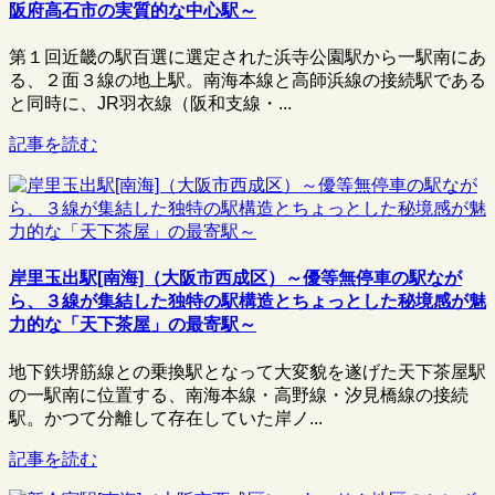
阪府高石市の実質的な中心駅～
第１回近畿の駅百選に選定された浜寺公園駅から一駅南にあ
る、２面３線の地上駅。南海本線と高師浜線の接続駅である
と同時に、JR羽衣線（阪和支線・...
記事を読む
岸里玉出駅[南海]（大阪市西成区）～優等無停車の駅なが
ら、３線が集結した独特の駅構造とちょっとした秘境感が魅
力的な「天下茶屋」の最寄駅～
地下鉄堺筋線との乗換駅となって大変貌を遂げた天下茶屋駅
の一駅南に位置する、南海本線・高野線・汐見橋線の接続
駅。かつて分離して存在していた岸ノ...
記事を読む