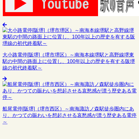
大小路電停[阪堺]（堺市堺区）～南海本線堺駅と高野線堺東
駅の中間の路面上に位置し、100年以上の歴史を有する阪堺
線の初代終着駅～
船尾電停[阪堺]（堺市西区）～南海諏訪ノ森駅徒歩圏内にあ
り、かつての賑わいを想起させる哀愁感が漂う歴史ある電停
～