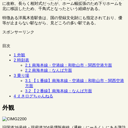
に改称。長らく相対式だったが、ホーム幅拡張のため下りホームを
北に移設したため、千鳥式となったという経緯がある。
特徴ある洋風木造駅舎は、国の登録文化財にも指定されており、優
等が止まらない駅ながら、見どころの多い駅である。
スポンサーリンク
目次
1
外観
2
時刻表
2.1
南海本線・空港線：和歌山市・関西空港方面
2.2
南海本線：なんば方面
3
乗り場
3.1
【１番線】南海本線・空港線：和歌山市・関西空港
方面
3.2
【２番線】南海本線：なんば方面
4
えきログちゃんねる
外観
旧国道26号線・現府道204号堺阪南線（通称：にーろく）にある諏訪