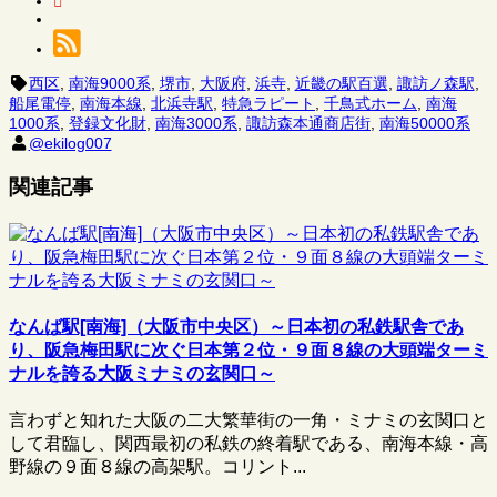
西区
,
南海9000系
,
堺市
,
大阪府
,
浜寺
,
近畿の駅百選
,
諏訪ノ森駅
,
船尾電停
,
南海本線
,
北浜寺駅
,
特急ラピート
,
千鳥式ホーム
,
南海
1000系
,
登録文化財
,
南海3000系
,
諏訪森本通商店街
,
南海50000系
@ekilog007
関連記事
なんば駅[南海]（大阪市中央区）～日本初の私鉄駅舎であ
り、阪急梅田駅に次ぐ日本第２位・９面８線の大頭端ターミ
ナルを誇る大阪ミナミの玄関口～
言わずと知れた大阪の二大繁華街の一角・ミナミの玄関口と
して君臨し、関西最初の私鉄の終着駅である、南海本線・高
野線の９面８線の高架駅。コリント...