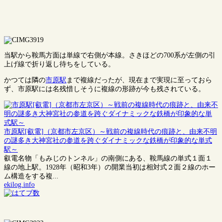
当駅から鞍馬方面は単線で右側が本線。さきほどの700系が左側の引
上げ線で折り返し待ちをしている。
かつては隣の
市原駅
まで複線だったが、現在まで実現に至っておら
ず、市原駅には名残惜しそうに複線の形跡が今も残されている。
市原駅[叡電]（京都市左京区）～戦前の複線時代の痕跡と、由来不明
の謎多き大神宮社の参道を跨ぐダイナミックな鉄橋が印象的な単式
駅～
叡電名物「もみじのトンネル」の南側にある、鞍馬線の単式１面１
線の地上駅。1928年（昭和3年）の開業当初は相対式２面２線のホー
ム構造をする複...
ekilog.info