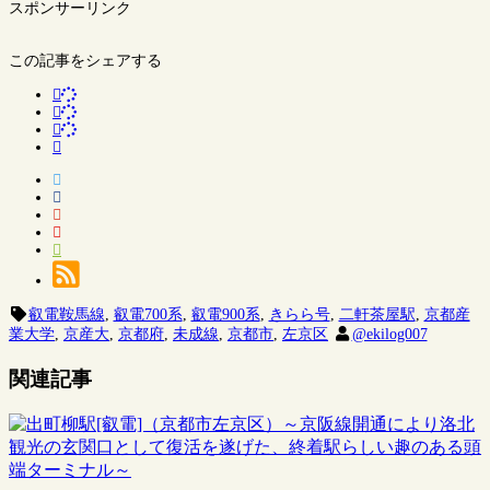
スポンサーリンク
この記事をシェアする
叡電鞍馬線
,
叡電700系
,
叡電900系
,
きらら号
,
二軒茶屋駅
,
京都産
業大学
,
京産大
,
京都府
,
未成線
,
京都市
,
左京区
@ekilog007
関連記事