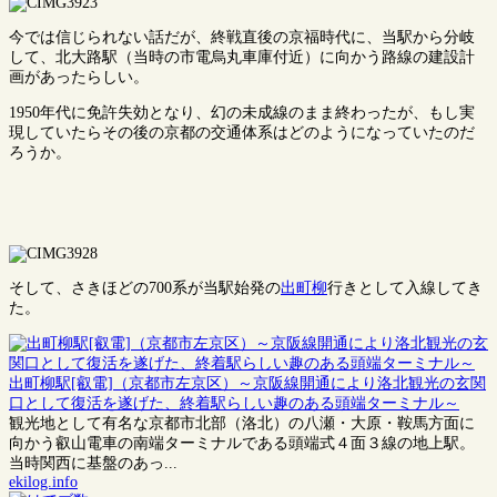
今では信じられない話だが、終戦直後の京福時代に、当駅から分岐
して、北大路駅（当時の市電烏丸車庫付近）に向かう路線の建設計
画があったらしい。
1950年代に免許失効となり、幻の未成線のまま終わったが、もし実
現していたらその後の京都の交通体系はどのようになっていたのだ
ろうか。
そして、さきほどの700系が当駅始発の
出町柳
行きとして入線してき
た。
出町柳駅[叡電]（京都市左京区）～京阪線開通により洛北観光の玄関
口として復活を遂げた、終着駅らしい趣のある頭端ターミナル～
観光地として有名な京都市北部（洛北）の八瀬・大原・鞍馬方面に
向かう叡山電車の南端ターミナルである頭端式４面３線の地上駅。
当時関西に基盤のあっ...
ekilog.info