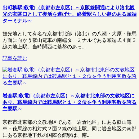
出町柳駅[叡電]（京都市左京区）～京阪線開通により洛北観
光の玄関口として復活を遂げた、終着駅らしい趣のある頭端
ターミナル～
観光地として有名な京都市北部（洛北）の八瀬・大原・鞍馬
方面に向かう叡山電車の南端ターミナルである頭端式４面３
線の地上駅。当時関西に基盤のあっ...
記事を読む
岩倉駅[叡電]（京都市左京区）～京都市北東部の文教地区に
あり、鞍馬線内では鞍馬駅と１・２位を争う利用客数を誇る
主要駅～
京都市北東部の文教地区である「岩倉地区」にある叡山電
車・鞍馬線の相対式２面２線の地上駅。同じ岩倉地区の南部
にある京都地下鉄の国際会館駅は、南...