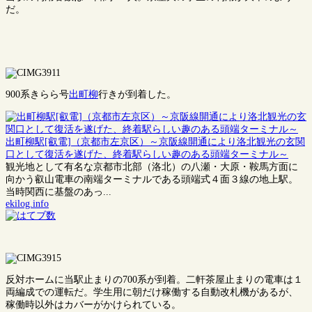
だ。
900系きらら号
出町柳
行きが到着した。
出町柳駅[叡電]（京都市左京区）～京阪線開通により洛北観光の玄関
口として復活を遂げた、終着駅らしい趣のある頭端ターミナル～
観光地として有名な京都市北部（洛北）の八瀬・大原・鞍馬方面に
向かう叡山電車の南端ターミナルである頭端式４面３線の地上駅。
当時関西に基盤のあっ...
ekilog.info
反対ホームに当駅止まりの700系が到着。二軒茶屋止まりの電車は１
両編成での運転だ。学生用に朝だけ稼働する自動改札機があるが、
稼働時以外はカバーがかけられている。