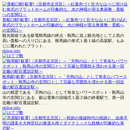
貴船口駅[叡電]（京都市左京区）～紅葉色づく壮大な山々に溶け込む
単式のプラットホームが印象的な、水の神様が宿る奥座敷・貴船へ
の玄関口～
観光路線である叡電鞍馬線の終点・鞍馬に並ぶ観光地として人気の
高い貴船への入り口にある、鞍馬線の単式１面１線の高架駅。もみ
じに覆われたプラット...
ekilog.info
鞍馬駅[叡電]（京都市左京区）～「天狗の山」として有名なパワース
ポット・鞍馬山寺の玄関口として荘厳な雰囲気を漂わせる第一回近
畿の駅百選認定駅～
山の精霊である「天狗の山」として有名なパワースポット・鞍馬山
寺の玄関口にある、叡山電車の頭端式１面２線の終着駅で、第一回
近畿の駅百選認定駅。...
ekilog.info