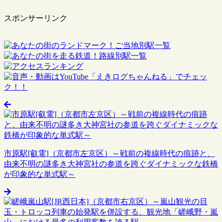
スポンサーリンク
市原駅[叡電]（京都市左京区）～戦前の複線時代の痕跡と、
由来不明の謎多き大神宮社の参道を跨ぐダイナミックな鉄橋
が印象的な単式駅～