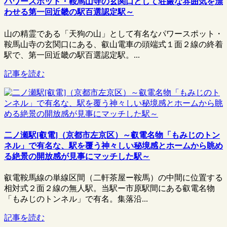
パワースポット・鞍馬山寺の玄関口として荘厳な雰囲気を漂
わせる第一回近畿の駅百選認定駅～
山の精霊である「天狗の山」として有名なパワースポット・
鞍馬山寺の玄関口にある、叡山電車の頭端式１面２線の終着
駅で、第一回近畿の駅百選認定駅。...
記事を読む
二ノ瀬駅[叡電]（京都市左京区）～叡電名物「もみじのトン
ネル」で有名な、駅を覆う神々しい秘境感とホームから眺め
る絶景の開放感が見事にマッチした駅～
叡電鞍馬線の単線区間（二軒茶屋ー鞍馬）の中間に位置する
相対式２面２線の無人駅。当駅ー市原駅間にある叡電名物
「もみじのトンネル」で有名。集落沿...
記事を読む