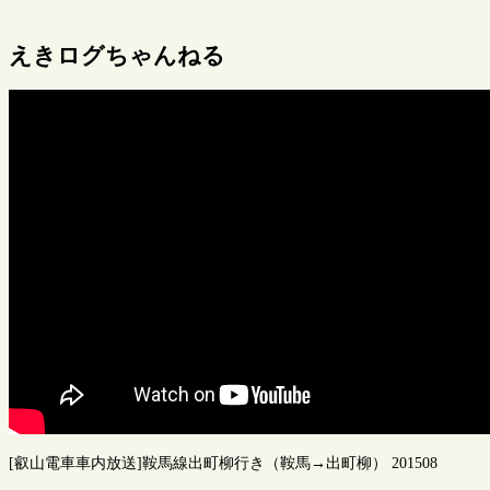
えきログちゃんねる
[叡山電車車内放送]鞍馬線出町柳行き（鞍馬→出町柳） 201508