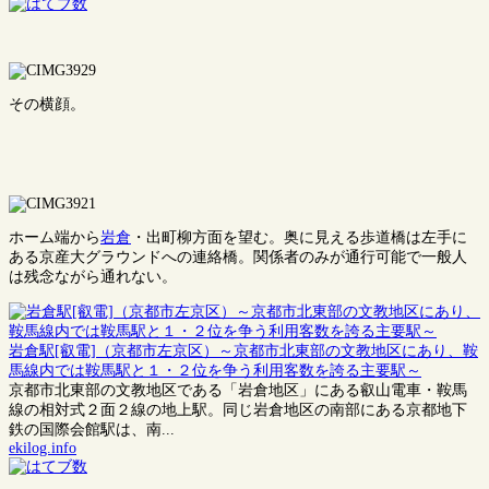
その横顔。
ホーム端から
岩倉
・出町柳方面を望む。奥に見える歩道橋は左手に
ある京産大グラウンドへの連絡橋。関係者のみが通行可能で一般人
は残念ながら通れない。
岩倉駅[叡電]（京都市左京区）～京都市北東部の文教地区にあり、鞍
馬線内では鞍馬駅と１・２位を争う利用客数を誇る主要駅～
京都市北東部の文教地区である「岩倉地区」にある叡山電車・鞍馬
線の相対式２面２線の地上駅。同じ岩倉地区の南部にある京都地下
鉄の国際会館駅は、南...
ekilog.info