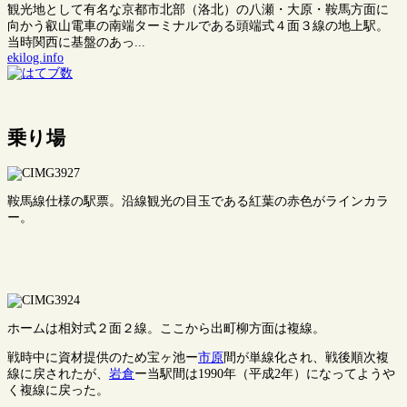
観光地として有名な京都市北部（洛北）の八瀬・大原・鞍馬方面に
向かう叡山電車の南端ターミナルである頭端式４面３線の地上駅。
当時関西に基盤のあっ...
ekilog.info
乗り場
鞍馬線仕様の駅票。沿線観光の目玉である紅葉の赤色がラインカラ
ー。
ホームは相対式２面２線。ここから出町柳方面は複線。
戦時中に資材提供のため宝ヶ池ー
市原
間が単線化され、戦後順次複
線に戻されたが、
岩倉
ー当駅間は1990年（平成2年）になってようや
く複線に戻った。