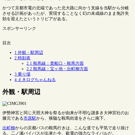
かつて京都市電の北端であった北大路に向かう支線を当駅から分岐
させる計画があったが、実現することなく幻の未成線のまま免許失
効を迎えたというトリビアがある。
スポンサーリンク
目次
1
外観・駅周辺
2
時刻表
2.1
鞍馬線：貴船口・鞍馬方面
2.2
鞍馬線：宝ヶ池・出町柳方面
3
乗り場
4
えきログちゃんねる
外観・駅周辺
伊勢神宮と同じ天照大神を祭るが由来が不明な謎多き大神宮社のお
膝元である
市原駅
から、狭隘な鞍馬街道をさらに南下。
出町柳
からの京都バスの鞍馬行きは、こんな道でも平気で走り抜け
る。二ノ瀬バイパスが出来た今、叡電の強力なライバルだ。