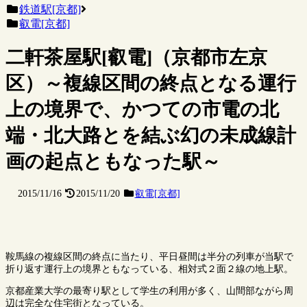
鉄道駅[京都]
叡電[京都]
二軒茶屋駅[叡電]（京都市左京
区）～複線区間の終点となる運行
上の境界で、かつての市電の北
端・北大路とを結ぶ幻の未成線計
画の起点ともなった駅～
2015/11/16
2015/11/20
叡電[京都]
鞍馬線の複線区間の終点に当たり、平日昼間は半分の列車が当駅で
折り返す運行上の境界ともなっている、相対式２面２線の地上駅。
京都産業大学の最寄り駅として学生の利用が多く、山間部ながら周
辺は完全な住宅街となっている。