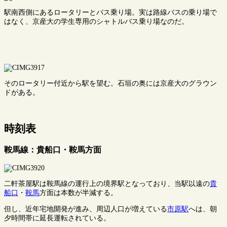
駅南西側にあるロータリーとバス乗り場。実は路線バスの乗り場で
はなく、京産大の学生専用のシャトルバス乗り場なのだ。
そのロータリー付近から駅を望む。石垣の奥には京産大のグラウン
ドがある。
時刻表
鞍馬線：貴船口・鞍馬方面
二軒茶屋駅は鞍馬線の運行上の境界駅となっており、当駅以遠の
貴
船口
・
鞍馬
方面は本数が半減する。
但し、近年宅地開発が進み、周辺人口が増えている
市原駅
へは、朝
夕時間帯に延長運転されている。