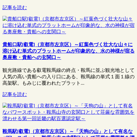
記事を読む
貴船口駅[叡電]（京都市左京区）～紅葉色づく壮大な山々に
溶け込む単式のプラットホームが印象的な、水の神様が宿る
奥座敷・貴船への玄関口～
観光路線である叡電鞍馬線の終点・鞍馬に並ぶ観光地として
人気の高い貴船への入り口にある、鞍馬線の単式１面１線の
高架駅。もみじに覆われたプラット...
記事を読む
鞍馬駅[叡電]（京都市左京区）～「天狗の山」として有名な