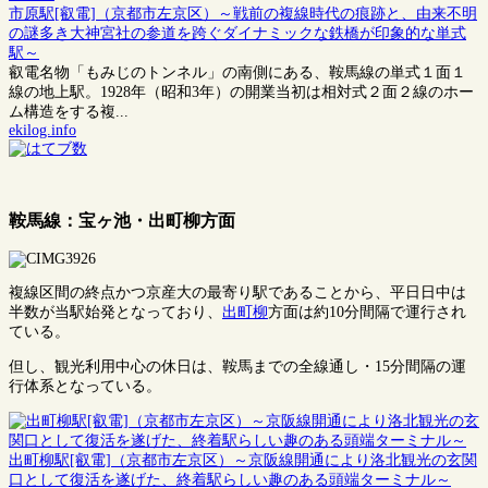
市原駅[叡電]（京都市左京区）～戦前の複線時代の痕跡と、由来不明
の謎多き大神宮社の参道を跨ぐダイナミックな鉄橋が印象的な単式
駅～
叡電名物「もみじのトンネル」の南側にある、鞍馬線の単式１面１
線の地上駅。1928年（昭和3年）の開業当初は相対式２面２線のホー
ム構造をする複...
ekilog.info
鞍馬線：宝ヶ池・出町柳方面
複線区間の終点かつ京産大の最寄り駅であることから、平日日中は
半数が当駅始発となっており、
出町柳
方面は約10分間隔で運行され
ている。
但し、観光利用中心の休日は、鞍馬までの全線通し・15分間隔の運
行体系となっている。
出町柳駅[叡電]（京都市左京区）～京阪線開通により洛北観光の玄関
口として復活を遂げた、終着駅らしい趣のある頭端ターミナル～