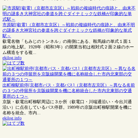
市原駅[叡電]（京都市左京区）～戦前の複線時代の痕跡と、由来不明
の謎多き大神宮社の参道を跨ぐダイナミックな鉄橋が印象的な単式
駅～
叡電名物「もみじのトンネル」の南側にある、鞍馬線の単式１面１
線の地上駅。1928年（昭和3年）の開業当初は相対式２面２線のホー
ム構造をする複...
ekilog.info
出町柳駅前停[京都市バス・京都バス]（京都市左京区）～異なる名前
の３つの停留所を京阪線開業を機に名称統合した市内北東部の交通
要所の１つ～
京阪・叡電出町柳駅周辺に３か所（叡電口・川端通沿い・今出川通
沿い）に点在しているバス停群。1989年の京阪出町柳駅開業を機に
名称を統合。市内...
ekilog.info