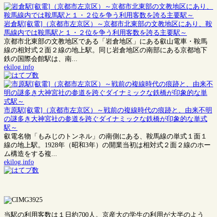
岩倉駅[叡電]（京都市左京区）～京都市北東部の文教地区にあり、鞍
馬線内では鞍馬駅と１・２位を争う利用客数を誇る主要駅～
京都市北東部の文教地区である「岩倉地区」にある叡山電車・鞍馬
線の相対式２面２線の地上駅。同じ岩倉地区の南部にある京都地下
鉄の国際会館駅は、南...
ekilog.info
市原駅[叡電]（京都市左京区）～戦前の複線時代の痕跡と、由来不明
の謎多き大神宮社の参道を跨ぐダイナミックな鉄橋が印象的な単式
駅～
叡電名物「もみじのトンネル」の南側にある、鞍馬線の単式１面１
線の地上駅。1928年（昭和3年）の開業当初は相対式２面２線のホー
ム構造をする複...
ekilog.info
当駅の利用客数は１日約700人。京産大の学生の利用が大半のよう