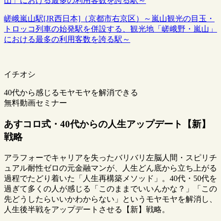
嵯峨嵐山駅[JR西日本]（京都市右京区）～嵐山観光の目玉・
トロッコ列車の始発駅を併設する、観光地「嵯峨野・嵐山」
における最多の利用客数を誇る駅～
イチオシ
40代から感じるモヤモヤを解消できる
無料動画セミナー
あすコロ式・40代からの人生アップデート【新】
戦略
アラフォーでキャリアを失ったバリバリ左脳人間・スピリチ
ュアル耐性ゼロの元金融マンが、人生どん底から立ち上がる
過程でたどり着いた「人生再構築メソッド」。40代・50代を
過ぎて多くの人が感じる「このままでいいんかな？」「この
先どうしたらいいかわからない」というモヤモヤを解消し、
人生後半戦をアップデートさせる【新】戦略。