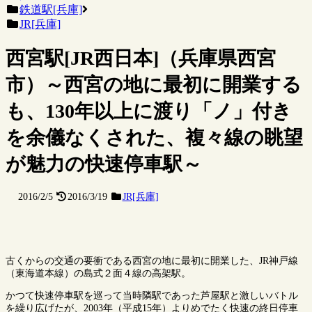
鉄道駅[兵庫]
JR[兵庫]
西宮駅[JR西日本]（兵庫県西宮
市）～西宮の地に最初に開業する
も、130年以上に渡り「ノ」付き
を余儀なくされた、複々線の眺望
が魅力の快速停車駅～
2016/2/5
2016/3/19
JR[兵庫]
古くからの交通の要衝である西宮の地に最初に開業した、JR神戸線
（東海道本線）の島式２面４線の高架駅。
かつて快速停車駅を巡って当時隣駅であった芦屋駅と激しいバトル
を繰り広げたが、2003年（平成15年）よりめでたく快速の終日停車