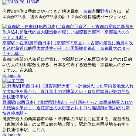
今度の内側２番線にやってきた快速電車・
京都
方面
野洲
行きは、前
４両が223系、後８両が225系の計１２両の最長編成バージョンだ。
京都駅・在来線[JR西日本]（京都市下京区）～古都の景観に新風を吹
き込む超近代的巨大建造物が眩しい国際観光都市・京都最大のター
ミナル駅～
京都市南部の八条通に位置し、大阪駅に次ぐJR西日本第２位の1日約
40万人の利用客数を誇る、日本を代表する観光地・京都最大のター
ミナル。在来線...
ekilog.info
野洲駅[JR西日本]（滋賀県野洲市）～計画外だった車両基地受入れで
大転換を果たし、近江富士の大眺望とレトロな廃線跡が魅力的な新
快速停車駅～
滋賀県最大の商業都市の駅・草津駅の３駅北に位置する、琵琶湖線
（東海道本線）の２面３線の地上駅で、駅北側に車両基地を有する
新快速停車駅。近江八...
ekilog.info