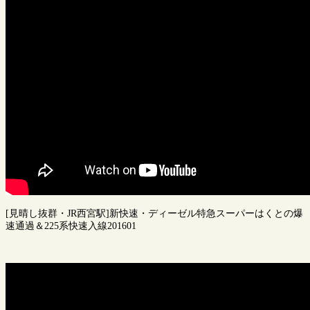
[見晴し抜群・JR西宮駅]新快速・ディーゼル特急スーパーはくとの爆
速通過＆225系快速入線201601