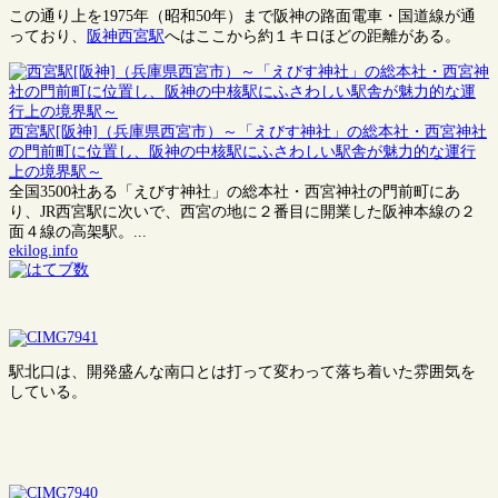
この通り上を1975年（昭和50年）まで阪神の路面電車・国道線が通
っており、
阪神西宮駅
へはここから約１キロほどの距離がある。
西宮駅[阪神]（兵庫県西宮市）～「えびす神社」の総本社・西宮神社
の門前町に位置し、阪神の中核駅にふさわしい駅舎が魅力的な運行
上の境界駅～
全国3500社ある「えびす神社」の総本社・西宮神社の門前町にあ
り、JR西宮駅に次いで、西宮の地に２番目に開業した阪神本線の２
面４線の高架駅。...
ekilog.info
駅北口は、開発盛んな南口とは打って変わって落ち着いた雰囲気を
している。