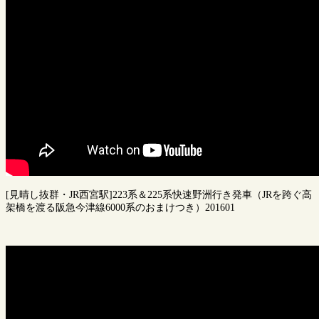
[見晴し抜群・JR西宮駅]223系＆225系快速野洲行き発車（JRを跨ぐ高
架橋を渡る阪急今津線6000系のおまけつき）201601