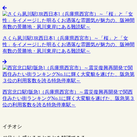
さくら夙川駅[JR西日本]（兵庫県西宮市）～「桜」と「女
性」をイメージした明るくお洒落な雰囲気が魅力の、阪神間
有数の景勝地・夙川東岸にある難読駅～
西宮北口駅[阪急]（兵庫県西宮市）～震災復興再開発で関西
住みたい街ランキングNo.1に輝く大変貌を遂げた、阪急第３
位の利用客数を誇る特急停車駅～
イチオシ