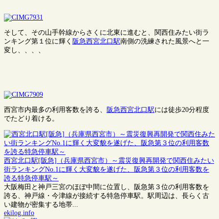
そして、その山手幹線からさくに北東に進むと、関西住みたい街ラ
ンキング第１位に輝く
阪急西宮北口駅
南側の洗練された風景へと一
変し、、、、
西宮市内最多の利用客数を誇る、
阪急西宮北口駅
には徒歩20分程度
でたどり着ける。
西宮北口駅[阪急]（兵庫県西宮市）～震災復興再開発で関西住みたい
街ランキングNo.1に輝く大変貌を遂げた、阪急第３位の利用客数を
誇る特急停車駅～
大阪梅田と神戸三宮のほぼ中間に位置し、阪急第３位の利用客数を
誇る、神戸線・今津線が接続する特急停車駅。駅周辺は、長らく古
い建物が密集する地帯...
ekilog.info