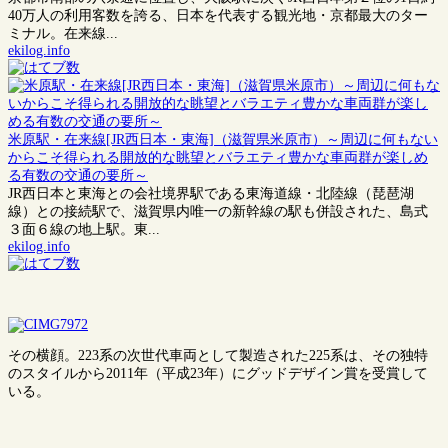
40万人の利用客数を誇る、日本を代表する観光地・京都最大のター
ミナル。在来線...
ekilog.info
米原駅・在来線[JR西日本・東海]（滋賀県米原市）～周辺に何もない
からこそ得られる開放的な眺望とバラエティ豊かな車両群が楽しめ
る有数の交通の要所～
JR西日本と東海との会社境界駅である東海道線・北陸線（琵琶湖
線）との接続駅で、滋賀県内唯一の新幹線の駅も併設された、島式
３面６線の地上駅。東...
ekilog.info
その横顔。223系の次世代車両として製造された225系は、その独特
のスタイルから2011年（平成23年）にグッドデザイン賞を受賞して
いる。