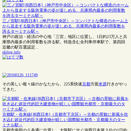
三ノ宮駅[JR西日本]（神戸市中央区）～コンパクトな構造のホーム上
から並走する阪急電車の姿が楽しめる、兵庫県内最多の利用客数を
誇るターミナル駅～
神戸の政治・経済の中心地「三宮」地区に位置し、1日約23万人と兵
庫県内最多の利用客数を誇る駅。特急含む全列車停車駅で、第四回
近畿の駅百選認定...
ekilog.info
その美しい複々線のかなたから、225系快速
京都
方面
米原
行きがやっ
てきた。
京都駅・在来線[JR西日本]（京都市下京区）～古都の景観に新風を吹
き込む超近代的巨大建造物が眩しい国際観光都市・京都最大のター
ミナル駅～
京都市南部の八条通に位置し、大阪駅に次ぐJR西日本第２位の1日約