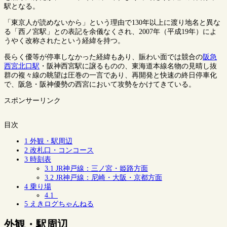
駅となる。
「東京人が読めないから」という理由で130年以上に渡り地名と異な
る「西ノ宮駅」との表記を余儀なくされ、2007年（平成19年）によ
うやく改称されたという経緯を持つ。
長らく優等が停車しなかった経緯もあり、賑わい面では競合の
阪急
西宮北口駅
・阪神西宮駅に譲るものの、東海道本線名物の見晴し抜
群の複々線の眺望は圧巻の一言であり、再開発と快速の終日停車化
で、阪急・阪神優勢の西宮において攻勢をかけてきている。
スポンサーリンク
目次
1
外観・駅周辺
2
改札口・コンコース
3
時刻表
3.1
JR神戸線：三ノ宮・姫路方面
3.2
JR神戸線：尼崎・大阪・京都方面
4
乗り場
4.1
5
えきログちゃんねる
外観・駅周辺