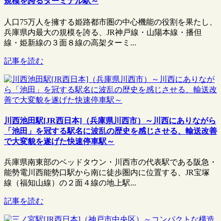
規模を誇るターミナル駅～
人口75万人を擁する姫路都市圏の中心機能の役割を果たし、
兵庫県内最大の規模を誇る、JR神戸線・山陽本線・播但
線・姫新線の３面８線の高架ターミ...
記事を読む
川西池田駅[JR西日本]（兵庫県川西市）～川西にありながら
「池田」を冠する駅名に波乱の歴史を感じさせる、輸送改善
で大変貌を遂げた快速停車駅～
兵庫県南東部のベッドタウン・川西市の代表駅である阪急・
能勢電川西能勢口駅から南に徒歩圏内に位置する、JR宝塚
線（福知山線）の２面４線の地上駅...
記事を読む