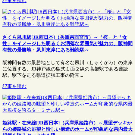
記事を読む
さくら夙川駅[JR西日本]（兵庫県西宮市）～「桜」と「女
性」をイメージした明るくお洒落な雰囲気が魅力の、阪神間
有数の景勝地・夙川東岸にある難読駅～
阪神間有数の景勝地として有名な夙川（しゅくがわ）の東岸
に位置する、JR神戸線の島式１面２線の高架駅である難読
駅。駅下を走る県道拡張工事の附帯...
記事を読む
姫路駅・在来線[JR西日本]（兵庫県姫路市）～展望デッキか
らの姫路城の眺望と珍しい構造のホームが印象的な県内最大