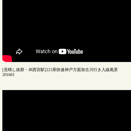
[見晴し抜群・JR西宮駅]223系快速神戸方面加古川行き入線風景
201601