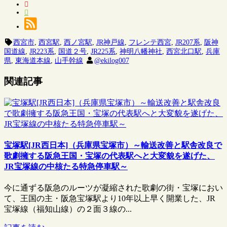
西宮市
,
西宮駅
,
西ノ宮駅
,
JR神戸線
,
フレンテ西宮
,
JR207系
,
阪神
国道線
,
JR223系
,
国道２号
,
JR225系
,
神明八幡神社
,
西宮北口駅
,
兵庫
県
,
東海道本線
,
山手幹線
@ekilog007
関連記事
宝塚駅[JR西日本]（兵庫県宝塚市）～輸送改善と駅舎改良で
歌劇擁する阪急王国・宝塚の代表駅へと大変貌を遂げた、
JR宝塚線の中核たる特急停車駅～
今に通ずる阪急のルーツが凝縮された歌劇の街・宝塚におい
て、王国の主・阪急宝塚駅より10年以上早く開業した、JR
宝塚線（福知山線）の２面３線の...