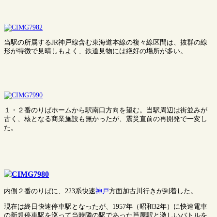
当駅の所属するJR神戸線含む東海道本線の複々線区間は、抜群の線
形が特徴で見晴しもよく、鉄道見物には絶好の場所が多い。
１・２番のりばホームから駅南口方向を望む。当駅周辺は街並みが
古く、核となる商業施設も無かったが、震災直前の再開発で一変し
た。
内側２番のりばに、223系快速
神戸
方面加古川行きが到着した。
現在は終日快速停車駅となったが、1957年（昭和32年）に快速電車
の新規停車駅を巡って当時隣の駅であった芦屋駅と激しいバトルを