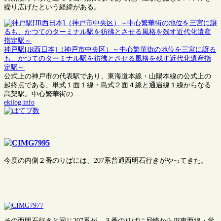
繰り広げたという経緯がある。
神戸駅[JR西日本]（神戸市中央区）～中心繁華街の地位を三宮に譲る
も、かつてのターミナル駅を彷彿とさせる風格を残す近代化遺産指
定駅～
公式上の神戸市の代表駅であり、東海道本線・山陽本線の公式上の
起終点である、単式１面１線・島式２面４線と通過線１線からなる
高架駅。中心繁華街の...
ekilog.info
今度の内側２番のりばには、207系普通西明石行きがやってきた。
その西明石行きと同じ207系が、３番のりばに尼崎からJR東西線・学