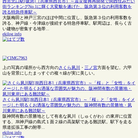
西宮北口駅[阪急]（兵庫県西宮市）～震災復興再開発で関西住みたい
街ランキングNo.1に輝く大変貌を遂げた、阪急第３位の利用客数を
誇る特急停車駅～
大阪梅田と神戸三宮のほぼ中間に位置し、阪急第３位の利用客数を
誇る、神戸線・今津線が接続する特急停車駅。駅周辺は、長らく古
い建物が密集する地帯...
ekilog.info
上の写真の場所から西方向の
さくら夙川
・
三ノ宮
方面を望む。六甲
山を背景にしたまっすぐの複々線が実に美しい。
さくら夙川駅[JR西日本]（兵庫県西宮市）～「桜」と「女性」をイメ
ージした明るくお洒落な雰囲気が魅力の、阪神間有数の景勝地・夙
川東岸にある難読駅～
阪神間有数の景勝地として有名な夙川（しゅくがわ）の東岸に位置
する、JR神戸線の島式１面２線の高架駅である難読駅。駅下を走る
県道拡張工事の附帯...
ekilog.info