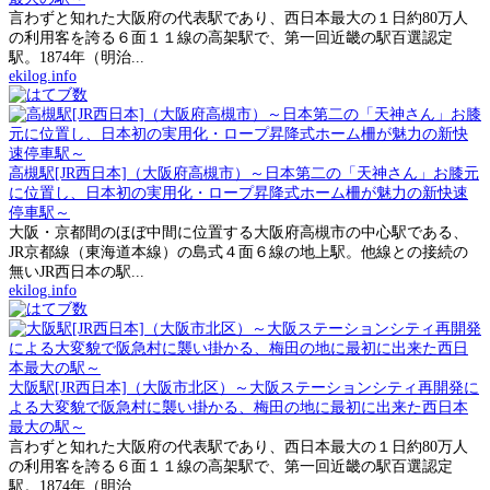
言わずと知れた大阪府の代表駅であり、西日本最大の１日約80万人
の利用客を誇る６面１１線の高架駅で、第一回近畿の駅百選認定
駅。1874年（明治...
ekilog.info
高槻駅[JR西日本]（大阪府高槻市）～日本第二の「天神さん」お膝元
に位置し、日本初の実用化・ロープ昇降式ホーム柵が魅力の新快速
停車駅～
大阪・京都間のほぼ中間に位置する大阪府高槻市の中心駅である、
JR京都線（東海道本線）の島式４面６線の地上駅。他線との接続の
無いJR西日本の駅...
ekilog.info
大阪駅[JR西日本]（大阪市北区）～大阪ステーションシティ再開発に
よる大変貌で阪急村に襲い掛かる、梅田の地に最初に出来た西日本
最大の駅～
言わずと知れた大阪府の代表駅であり、西日本最大の１日約80万人
の利用客を誇る６面１１線の高架駅で、第一回近畿の駅百選認定
駅。1874年（明治...