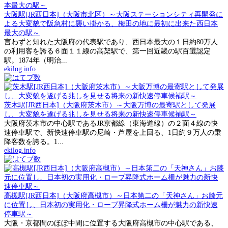
大阪駅[JR西日本]（大阪市北区）～大阪ステーションシティ再開発に
よる大変貌で阪急村に襲い掛かる、梅田の地に最初に出来た西日本
最大の駅～
言わずと知れた大阪府の代表駅であり、西日本最大の１日約80万人
の利用客を誇る６面１１線の高架駅で、第一回近畿の駅百選認定
駅。1874年（明治...
ekilog.info
茨木駅[JR西日本]（大阪府茨木市）～大阪万博の最寄駅として発展
し、大変貌を遂げる兆しを見せる将来の新快速停車候補駅～
大阪府茨木市の中心駅であるJR京都線（東海道線）の２面４線の快
速停車駅で、新快速停車駅の尼崎・芦屋を上回る、1日約９万人の乗
降客数を誇る。1...
ekilog.info
高槻駅[JR西日本]（大阪府高槻市）～日本第二の「天神さん」お膝元
に位置し、日本初の実用化・ロープ昇降式ホーム柵が魅力の新快速
停車駅～
大阪・京都間のほぼ中間に位置する大阪府高槻市の中心駅である、