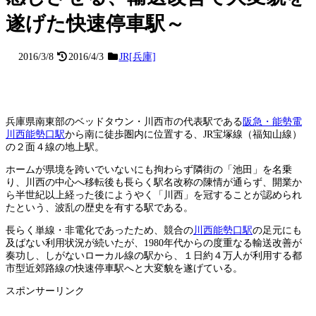
遂げた快速停車駅～
2016/3/8
2016/4/3
JR[兵庫]
兵庫県南東部のベッドタウン・川西市の代表駅である
阪急・能勢電
川西能勢口駅
から南に徒歩圏内に位置する、JR宝塚線（福知山線）
の２面４線の地上駅。
ホームが県境を跨いでいないにも拘わらず隣街の「池田」を名乗
り、川西の中心へ移転後も長らく駅名改称の陳情が通らず、開業か
ら半世紀以上経った後にようやく「川西」を冠することが認められ
たという、波乱の歴史を有する駅である。
長らく単線・非電化であったため、競合の
川西能勢口駅
の足元にも
及ばない利用状況が続いたが、1980年代からの度重なる輸送改善が
奏功し、しがないローカル線の駅から、１日約４万人が利用する都
市型近郊路線の快速停車駅へと大変貌を遂げている。
スポンサーリンク