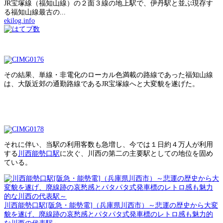
JR宝塚線（福知山線）の２面３線の地上駅で、伊丹駅と並ぶ現存す
る福知山線最古の...
ekilog.info
その結果、単線・非電化のローカル色満載の路線であった福知山線
は、大阪近郊の通勤路線であるJR宝塚線へと大変貌を遂げた。
それに伴い、当駅の利用客数も急増し、今では１日約４万人が利用
する
川西能勢口駅
に次ぐ、川西の第二の主要駅としての地位を固め
ている。
川西能勢口駅[阪急・能勢電]（兵庫県川西市）～悲運の歴史から大変
貌を遂げ、廃線跡の哀愁感とパタパタ式発車標のレトロ感も魅力的