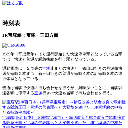
時刻表
JR宝塚線：宝塚・三田方面
1989年（平成元年）より運行開始した快速停車駅となっている当駅
では、快速と普通が緩急接続を行う駅となっている。
通勤電車は、２つ先の
宝塚
止まりの快速と、篠山口行きの丹波路快
速が毎時２本ずつ、新三田行きの普通が毎時４本の計毎時８本の運
行体系となっている。
普通は当駅で快速の待ち合わせを行うが、興味深いことに、当駅以
遠各駅に停車する
宝塚
行きの快速も当駅で待ち合わせを行う。
宝塚駅[JR西日本]（兵庫県宝塚市）～輸送改善と駅舎改良で歌劇擁す
る阪急王国・宝塚の代表駅へと大変貌を遂げた、JR宝塚線の中核た
る特急停車駅～