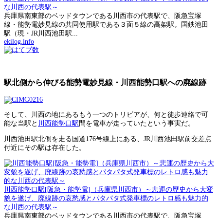
な川西の代表駅～
兵庫県南東部のベッドタウンである川西市の代表駅で、阪急宝塚
線・能勢電妙見線の共同使用駅である３面５線の高架駅。国鉄池田
駅（現・JR川西池田駅...
ekilog.info
駅北側から伸びる能勢電妙見線・川西能勢口駅への廃線跡
そして、川西の地にあるもう一つのトリビアが、何と徒歩連絡で可
能な当駅と
川西能勢口駅
間を電車が走っていたという事実だ。
川西池田駅北側を走る国道176号線上にある、JR川西池田駅前交差点
付近にその駅は存在した。
川西能勢口駅[阪急・能勢電]（兵庫県川西市）～悲運の歴史から大変
貌を遂げ、廃線跡の哀愁感とパタパタ式発車標のレトロ感も魅力的
な川西の代表駅～
兵庫県南東部のベッドタウンである川西市の代表駅で、阪急宝塚