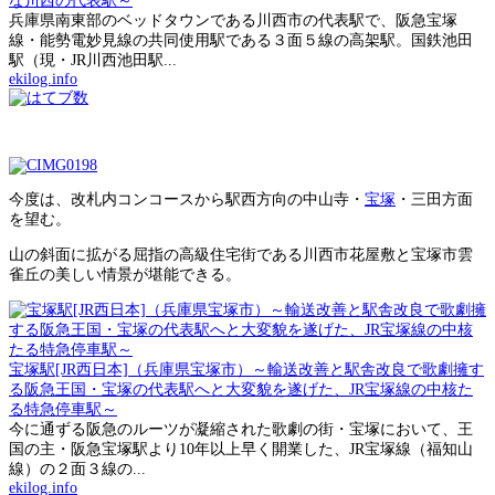
な川西の代表駅～
兵庫県南東部のベッドタウンである川西市の代表駅で、阪急宝塚
線・能勢電妙見線の共同使用駅である３面５線の高架駅。国鉄池田
駅（現・JR川西池田駅...
ekilog.info
今度は、改札内コンコースから駅西方向の中山寺・
宝塚
・三田方面
を望む。
山の斜面に拡がる屈指の高級住宅街である川西市花屋敷と宝塚市雲
雀丘の美しい情景が堪能できる。
宝塚駅[JR西日本]（兵庫県宝塚市）～輸送改善と駅舎改良で歌劇擁す
る阪急王国・宝塚の代表駅へと大変貌を遂げた、JR宝塚線の中核た
る特急停車駅～
今に通ずる阪急のルーツが凝縮された歌劇の街・宝塚において、王
国の主・阪急宝塚駅より10年以上早く開業した、JR宝塚線（福知山
線）の２面３線の...
ekilog.info