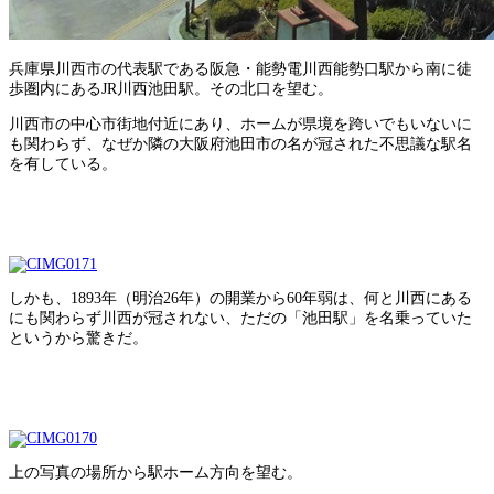
兵庫県川西市の代表駅である阪急・能勢電川西能勢口駅から南に徒
歩圏内にあるJR川西池田駅。その北口を望む。
川西市の中心市街地付近にあり、ホームが県境を跨いでもいないに
も関わらず、なぜか隣の大阪府池田市の名が冠された不思議な駅名
を有している。
しかも、1893年（明治26年）の開業から60年弱は、何と川西にある
にも関わらず川西が冠されない、ただの「池田駅」を名乗っていた
というから驚きだ。
上の写真の場所から駅ホーム方向を望む。