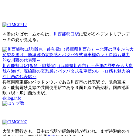
４番のりばホームからは、
川西能勢口駅
に繋がるペデストリアンデ
ッキの姿が見える。
川西能勢口駅[阪急・能勢電]（兵庫県川西市）～悲運の歴史から大変
貌を遂げ、廃線跡の哀愁感とパタパタ式発車標のレトロ感も魅力的
な川西の代表駅～
兵庫県南東部のベッドタウンである川西市の代表駅で、阪急宝塚
線・能勢電妙見線の共同使用駅である３面５線の高架駅。国鉄池田
駅（現・JR川西池田駅...
ekilog.info
大阪方面行きも、日中は当駅で緩急接続が行われ、まず待避線の４