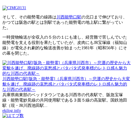
そして、その能勢電の線路は
川西能勢口駅
の北口まで伸びており、
かつては阪急の駅とは別駅であった能勢電の地上駅に繋がってい
た。
一時貨物輸送が全収入の５分の１にも達し、経営難で苦しんでいた
能勢電を支える役割を果たしていたが、皮肉にもJR宝塚線（福知山
線）が電化され劇的な輸送改善が始まった1981年（昭和56年）にそ
の幕を閉じた。
川西能勢口駅[阪急・能勢電]（兵庫県川西市）～悲運の歴史から大変
貌を遂げ、廃線跡の哀愁感とパタパタ式発車標のレトロ感も魅力的
な川西の代表駅～
兵庫県南東部のベッドタウンである川西市の代表駅で、阪急宝塚
線・能勢電妙見線の共同使用駅である３面５線の高架駅。国鉄池田
駅（現・JR川西池田駅...
ekilog.info