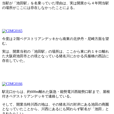
当駅が「池田駅」を名乗っていた理由は、実は開業から４年間当駅
の場所がここには存在しなかったことによる。
今度は２階ペデストリアンデッキから南東の北伊丹・尼崎方面を望
む。
実は、開業当初の「池田駅」の場所は、ここから東に約１キロ離れ
た大阪府池田市との境となっている猪名川にかかる呉服橋の西詰に
存在していた。
駅北口からは、約600m離れた阪急・能勢電川西能勢口駅まで、屋根
付きペデストリアンデッキで連絡している。
そして、開業当時川西の地は、その猪名川の対岸にある池田の商圏
となっていたことから、川西にあるにも関わらず駅名が「池田」と
されたらしい。