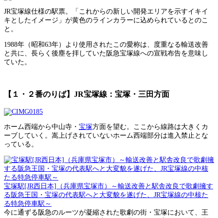
JR宝塚線仕様の駅票。「これからの新しい開発エリアを示すイキイ
キとしたイメージ」が黄色のラインカラーに込められているとのこ
と。
1988年（昭和63年）より使用されたこの愛称は、度重なる輸送改善
と共に、長らく後塵を拝していた阪急宝塚線への宣戦布告を意味し
ていた。
【１・２番のりば】JR宝塚線：宝塚・三田方面
ホーム西端から中山寺・
宝塚
方面を望む。ここから線路は大きくカ
ーブしていく。嵩上げされていないホーム西端部分は進入禁止とな
っている。
宝塚駅[JR西日本]（兵庫県宝塚市）～輸送改善と駅舎改良で歌劇擁す
る阪急王国・宝塚の代表駅へと大変貌を遂げた、JR宝塚線の中核た
る特急停車駅～
今に通ずる阪急のルーツが凝縮された歌劇の街・宝塚において、王