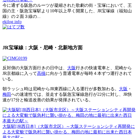
今に通ずる阪急のルーツが凝縮された歌劇の街・宝塚において、王
国の主・阪急宝塚駅より10年以上早く開業した、JR宝塚線（福知山
線）の２面３線の...
ekilog.info
JR宝塚線：大阪・尼崎・北新地方面
反対側の大阪方面行きの日中は、
大阪
行きの快速電車と、尼崎から
JR京都線に入って
高槻
に向かう普通電車が毎時４本ずつ運行されて
いる。
朝ラッシュ時は尼崎からJR東西線に入る運行が多数加わる。
大阪
・
梅田
への速達性では、並走する阪急宝塚線急行が22分に対し、JR快
速が17分と輸送改善の効果が発揮されている。
大阪駅[JR西日本]（大阪市北区）～大阪ステーションシティ再開発に
よる大変貌で阪急村に襲い掛かる、梅田の地に最初に出来た西日本
最大の駅～