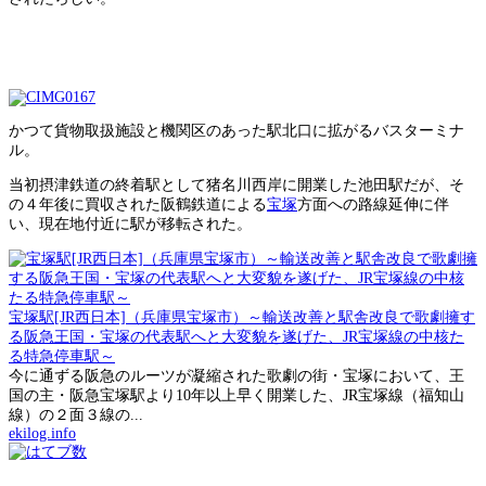
かつて貨物取扱施設と機関区のあった駅北口に拡がるバスターミナ
ル。
当初摂津鉄道の終着駅として猪名川西岸に開業した池田駅だが、そ
の４年後に買収された阪鶴鉄道による
宝塚
方面への路線延伸に伴
い、現在地付近に駅が移転された。
宝塚駅[JR西日本]（兵庫県宝塚市）～輸送改善と駅舎改良で歌劇擁す
る阪急王国・宝塚の代表駅へと大変貌を遂げた、JR宝塚線の中核た
る特急停車駅～
今に通ずる阪急のルーツが凝縮された歌劇の街・宝塚において、王
国の主・阪急宝塚駅より10年以上早く開業した、JR宝塚線（福知山
線）の２面３線の...
ekilog.info