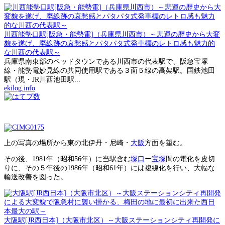
川西能勢口駅[阪急・能勢電]（兵庫県川西市）～悲運の歴史から大変
貌を遂げ、廃線跡の哀愁感とパタパタ式発車標のレトロ感も魅力的
な川西の代表駅～
兵庫県南東部のベッドタウンである川西市の代表駅で、阪急宝塚
線・能勢電妙見線の共同使用駅である３面５線の高架駅。国鉄池田
駅（現・JR川西池田駅...
ekilog.info
上の写真の場所から東の北伊丹・尼崎・
大阪
方面を望む。
その後、1981年（昭和56年）に当駅含む
塚口
ー
宝塚
間の電化を皮切
りに、その５年後の1986年（昭和61年）には複線化を行い、大幅な
輸送改善を図った。
大阪駅[JR西日本]（大阪市北区）～大阪ステーションシティ再開発に