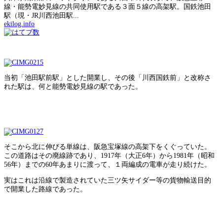
線・能勢電妙見線の共同使用駅である３面５線の高架駅。国鉄池田
駅（現・JR川西池田駅...
ekilog.info
当初「池田駅前駅」とした開業し、その後「川西国鉄前」と改称さ
れた駅は、何と能勢電妙見線の駅であった。
そこから北に伸びる単線は、阪急宝塚線の高架下をくぐっていた。
この道路はその廃線跡であり、1917年（大正6年）から1981年（昭和
56年）までの60年あまりに渡って、１両編成の電車が走り続けた。
実はこれは沿線で製造されていた三ツ矢サイダー等の貨物輸送目的
で開業した路線であった。