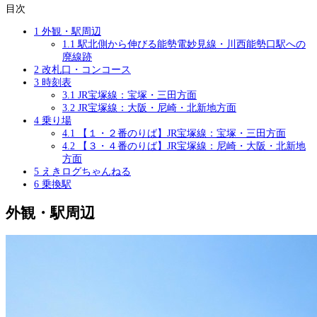
目次
1
外観・駅周辺
1.1
駅北側から伸びる能勢電妙見線・川西能勢口駅への
廃線跡
2
改札口・コンコース
3
時刻表
3.1
JR宝塚線：宝塚・三田方面
3.2
JR宝塚線：大阪・尼崎・北新地方面
4
乗り場
4.1
【１・２番のりば】JR宝塚線：宝塚・三田方面
4.2
【３・４番のりば】JR宝塚線：尼崎・大阪・北新地
方面
5
えきログちゃんねる
6
乗換駅
外観・駅周辺