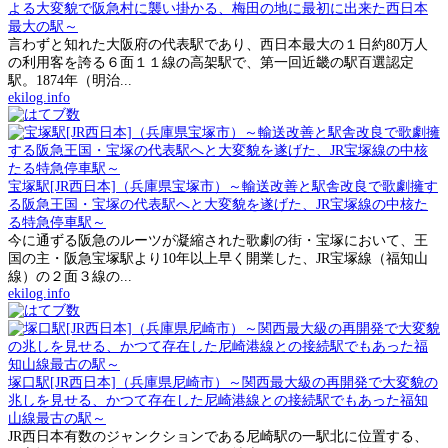
よる大変貌で阪急村に襲い掛かる、梅田の地に最初に出来た西日本
最大の駅～
言わずと知れた大阪府の代表駅であり、西日本最大の１日約80万人
の利用客を誇る６面１１線の高架駅で、第一回近畿の駅百選認定
駅。1874年（明治...
ekilog.info
宝塚駅[JR西日本]（兵庫県宝塚市）～輸送改善と駅舎改良で歌劇擁す
る阪急王国・宝塚の代表駅へと大変貌を遂げた、JR宝塚線の中核た
る特急停車駅～
今に通ずる阪急のルーツが凝縮された歌劇の街・宝塚において、王
国の主・阪急宝塚駅より10年以上早く開業した、JR宝塚線（福知山
線）の２面３線の...
ekilog.info
塚口駅[JR西日本]（兵庫県尼崎市）～関西最大級の再開発で大変貌の
兆しを見せる、かつて存在した尼崎港線との接続駅でもあった福知
山線最古の駅～
JR西日本有数のジャンクションである尼崎駅の一駅北に位置する、