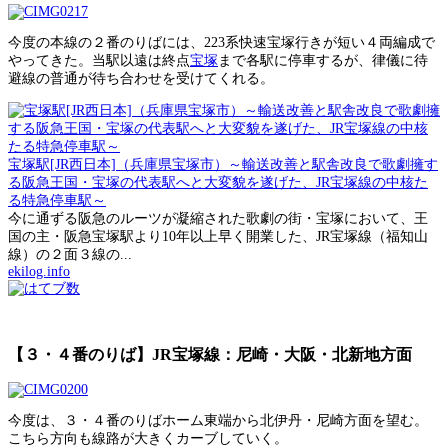
今度の本線の２番のりばには、223系快速宝塚行きが短い４両編成で
やってきた。当駅以遠は終点
宝塚
まで各駅に停車するが、律儀に待
避線の普通が待ち合わせを受けてくれる。
宝塚駅[JR西日本]（兵庫県宝塚市）～輸送改善と駅舎改良で歌劇擁す
る阪急王国・宝塚の代表駅へと大変貌を遂げた、JR宝塚線の中核た
る特急停車駅～
今に通ずる阪急のルーツが凝縮された歌劇の街・宝塚において、王
国の主・阪急宝塚駅より10年以上早く開業した、JR宝塚線（福知山
線）の２面３線の...
ekilog.info
【３・４番のりば】JR宝塚線：尼崎・大阪・北新地方面
今度は、３・４番のりばホーム東端から北伊丹・尼崎方面を望む。
こちら方向も線路が大きくカーブしていく。