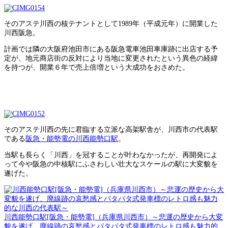
そのアステ川西の核テナントとして1989年（平成元年）に開業した
川西阪急。
計画では隣の大阪府池田市にある阪急電車池田車庫跡に出店する予
定が、地元商店街の反対により当地に変更されたという異色の経緯
を持つが、開業６年で売上倍増という大成功をおさめた。
そのアステ川西の先に君臨する立派な高架駅舎が、川西市の代表駅
である
阪急・能勢電の川西能勢口駅
。
当駅も長らく「川西」を冠することが叶わなかったが、再開発によ
って今や阪急の中核駅にふさわしい壮大なスケールの駅に大変貌を
遂げた。
川西能勢口駅[阪急・能勢電]（兵庫県川西市）～悲運の歴史から大変
貌を遂げ、廃線跡の哀愁感とパタパタ式発車標のレトロ感も魅力的