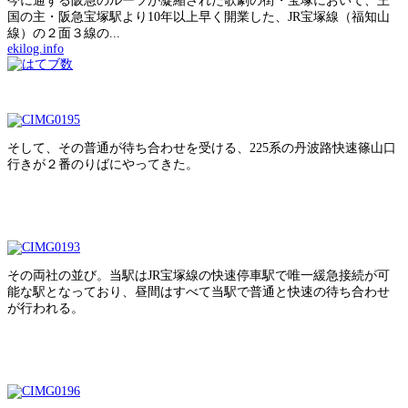
今に通ずる阪急のルーツが凝縮された歌劇の街・宝塚において、王
国の主・阪急宝塚駅より10年以上早く開業した、JR宝塚線（福知山
線）の２面３線の...
ekilog.info
そして、その普通が待ち合わせを受ける、225系の丹波路快速篠山口
行きが２番のりばにやってきた。
その両社の並び。当駅はJR宝塚線の快速停車駅で唯一緩急接続が可
能な駅となっており、昼間はすべて当駅で普通と快速の待ち合わせ
が行われる。