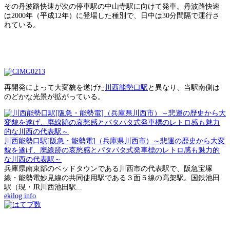
その丹波路快速が次の停車駅の中山寺駅に向けて発車。丹波路快速
は2000年（平成12年）に登場した種別で、日中は30分間隔で運行さ
れている。
再開発によって大変貌を遂げた
川西能勢口駅
と異なり、当駅南側は
のどかな光景が拡がっている。
川西能勢口駅[阪急・能勢電]（兵庫県川西市）～悲運の歴史から大変
貌を遂げ、廃線跡の哀愁感とパタパタ式発車標のレトロ感も魅力的
な川西の代表駅～
兵庫県南東部のベッドタウンである川西市の代表駅で、阪急宝塚
線・能勢電妙見線の共同使用駅である３面５線の高架駅。国鉄池田
駅（現・JR川西池田駅...
ekilog.info