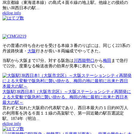
JR京都線（東海道本線）の島式４面６線の地上駅。他線との接続の
無いJR西日本の駅...
ekilog.info
その普通の待ち合わせを受ける本線３番のりばには、同じく223系の
丹波路快速・
大阪
行きが長い８両編成でやってきた。
当駅から大阪まで17分。対する阪急は
川西能勢口
から
梅田
まで急行
で22分。度重なる輸送改善の効果が見事に表れている。
大阪駅[JR西日本]（大阪市北区）～大阪ステーションシティ再開発に
よる大変貌で阪急村に襲い掛かる、梅田の地に最初に出来た西日本
最大の駅～
言わずと知れた大阪府の代表駅であり、西日本最大の１日約80万人
の利用客を誇る６面１１線の高架駅で、第一回近畿の駅百選認定
駅。1874年（明治...
ekilog.info