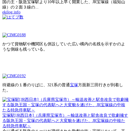
国の主・阪急宝塚駅より10年以上早く開業した、JR宝塚線（福知山
線）の２面３線の...
ekilog.info
かつて貨物駅や機関区も併設していた広い構内の名残を示すかのよ
うな側線も残っている。
待避線の１番のりばに、321系の普通
宝塚
方面新三田行きが到着し
た。
宝塚駅[JR西日本]（兵庫県宝塚市）～輸送改善と駅舎改良で歌劇擁す
る阪急王国・宝塚の代表駅へと大変貌を遂げた、JR宝塚線の中核た
る特急停車駅～