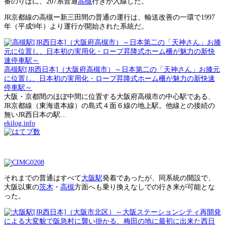
番のりばに、207系普通
高槻
行きが入線した。
JR京都線の高槻ー新三田間の普通の運行は、輸送改善の一環で1997
年（平成9年）より運行が開始された系統だ。
高槻駅[JR西日本]（大阪府高槻市）～日本第二の「天神さん」お膝元
に位置し、日本初の実用化・ロープ昇降式ホーム柵が魅力の新快速
停車駅～
大阪・京都間のほぼ中間に位置する大阪府高槻市の中心駅である、
JR京都線（東海道本線）の島式４面６線の地上駅。他線との接続の
無いJR西日本の駅...
ekilog.info
それまでの普通はすべて
大阪駅
発着であったが、同系統の開設で、
大阪以東の
茨木
・
高槻
方面へも乗り換えなしでの行き来が可能とな
った。