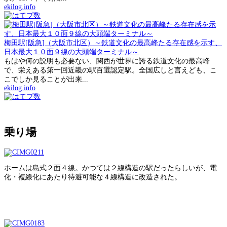
ekilog.info
梅田駅[阪急]（大阪市北区）～鉄道文化の最高峰たる存在感を示す、
日本最大１０面９線の大頭端ターミナル～
もはや何の説明も必要ない、関西が世界に誇る鉄道文化の最高峰
で、栄えある第一回近畿の駅百選認定駅。全国広しと言えども、こ
こでしか見ることが出来...
ekilog.info
乗り場
ホームは島式２面４線。かつては２線構造の駅だったらしいが、電
化・複線化にあたり待避可能な４線構造に改造された。