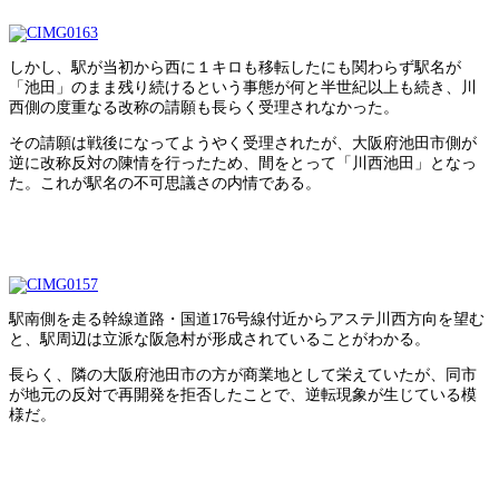
しかし、駅が当初から西に１キロも移転したにも関わらず駅名が
「池田」のまま残り続けるという事態が何と半世紀以上も続き、川
西側の度重なる改称の請願も長らく受理されなかった。
その請願は戦後になってようやく受理されたが、大阪府池田市側が
逆に改称反対の陳情を行ったため、間をとって「川西池田」となっ
た。これが駅名の不可思議さの内情である。
駅南側を走る幹線道路・国道176号線付近からアステ川西方向を望む
と、駅周辺は立派な阪急村が形成されていることがわかる。
長らく、隣の大阪府池田市の方が商業地として栄えていたが、同市
が地元の反対で再開発を拒否したことで、逆転現象が生じている模
様だ。