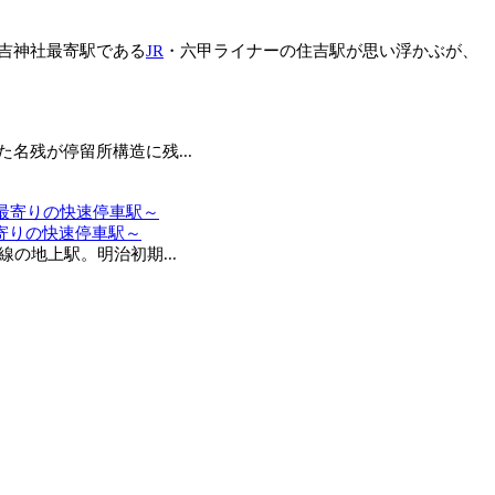
吉神社最寄駅である
JR
・六甲ライナーの住吉駅が思い浮かぶが、
残が停留所構造に残...
寄りの快速停車駅～
の地上駅。明治初期...