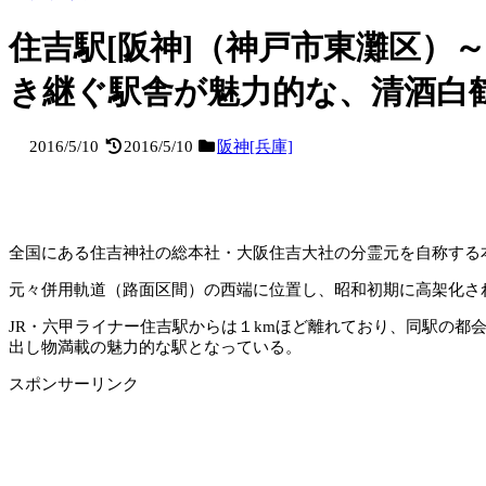
住吉駅[阪神]（神戸市東灘区）
き継ぐ駅舎が魅力的な、清酒白
2016/5/10
2016/5/10
阪神[兵庫]
全国にある住吉神社の総本社・大阪住吉大社の分霊元を自称する
元々併用軌道（路面区間）の西端に位置し、昭和初期に高架化さ
JR・六甲ライナー住吉駅からは１kmほど離れており、同駅の
出し物満載の魅力的な駅となっている。
スポンサーリンク