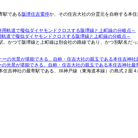
寄駅である
阪堺住吉電停
か、その住吉大社の分霊元を自称する本住
用軌道で擬似ダイヤモンドクロスする阪堺線と上町線の分岐点～
。かつて阪堺線と上町線は別会社の路線であり、かつ別駅名だった名
ナーの光景が堪能できる、自称・住吉大社の親玉である本住吉神社最
住吉神社の最寄駅である、JR神戸線（東海道本線）の島式２面４線