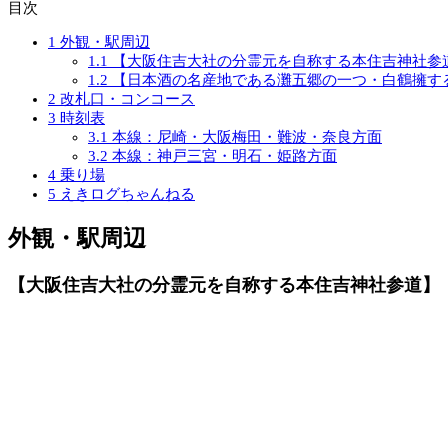
目次
1
外観・駅周辺
1.1
【大阪住吉大社の分霊元を自称する本住吉神社参
1.2
【日本酒の名産地である灘五郷の一つ・白鶴擁す
2
改札口・コンコース
3
時刻表
3.1
本線：尼崎・大阪梅田・難波・奈良方面
3.2
本線：神戸三宮・明石・姫路方面
4
乗り場
5
えきログちゃんねる
外観・駅周辺
【大阪住吉大社の分霊元を自称する本住吉神社参道】