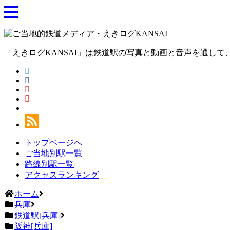
「えきログKANSAI」は鉄道駅の写真と動画と音声を通し
トップページへ
ご当地別駅一覧
路線別駅一覧
アクセスランキング
ホーム
兵庫
鉄道駅[兵庫]
阪神[兵庫]