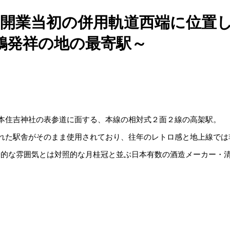
～開業当初の併用軌道西端に位置
鶴発祥の地の最寄駅～
本住吉神社の表参道に面する、本線の相対式２面２線の高架駅。
れた駅舎がそのまま使用されており、往年のレトロ感と地上線では
都会的な雰囲気とは対照的な月桂冠と並ぶ日本有数の酒造メーカー・