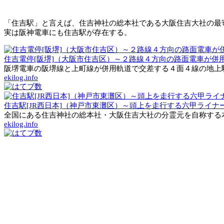
「住吉駅」と言えば、住吉神社の総本社である大阪住吉大社の最
実は阪神電車にも住吉駅が存在する。
住吉電停[阪堺]（大阪市住吉区）～２路線４方向の路面電車が併
阪堺電車の阪堺線と上町線が併用軌道で交差する４面４線の地上駅
ekilog.info
住吉駅[JR西日本]（神戸市東灘区）～頭上を走行する六甲ライ
全国にある住吉神社の総本社・大阪住吉大社の分霊元を自称する本
ekilog.info