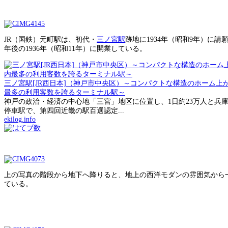
JR（国鉄）元町駅は、初代・
三ノ宮駅
跡地に1934年（昭和9年）に
年後の1936年（昭和11年）に開業している。
三ノ宮駅[JR西日本]（神戸市中央区）～コンパクトな構造のホーム
最多の利用客数を誇るターミナル駅～
神戸の政治・経済の中心地「三宮」地区に位置し、1日約23万人と兵
停車駅で、第四回近畿の駅百選認定...
ekilog.info
上の写真の階段から地下へ降りると、地上の西洋モダンの雰囲気から
ている。