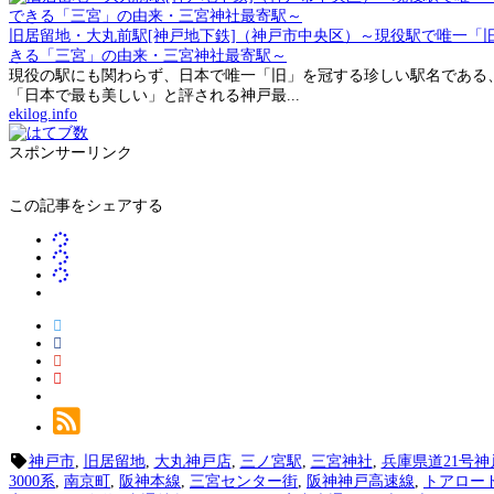
旧居留地・大丸前駅[神戸地下鉄]（神戸市中央区）～現役駅で唯一「
きる「三宮」の由来・三宮神社最寄駅～
現役の駅にも関わらず、日本で唯一「旧」を冠する珍しい駅名である
「日本で最も美しい」と評される神戸最...
ekilog.info
スポンサーリンク
この記事をシェアする
神戸市
,
旧居留地
,
大丸神戸店
,
三ノ宮駅
,
三宮神社
,
兵庫県道21号
3000系
,
南京町
,
阪神本線
,
三宮センター街
,
阪神神戸高速線
,
トアロー