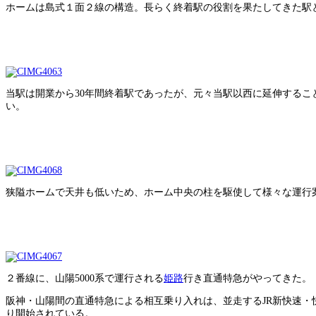
ホームは島式１面２線の構造。長らく終着駅の役割を果たしてきた駅
当駅は開業から30年間終着駅であったが、元々当駅以西に延伸するこ
い。
狭隘ホームで天井も低いため、ホーム中央の柱を駆使して様々な運行
２番線に、山陽5000系で運行される
姫路
行き直通特急がやってきた。
阪神・山陽間の直通特急による相互乗り入れは、並走するJR新快速・快
り開始されている。