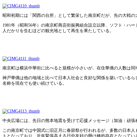
昭和初期には「関西の台所」として繁栄した南京町だが、先の大戦の
1981年（昭和56年）の南京町商店街振興組合設立以降、ソフト・ハ
人だかりを生むほどの観光地として再生を果たしている。
南京町は横浜中華街に比べると規模が小さいが、在住華僑の人数は同
神戸華僑は他の地域と比べて日本人社会と良好な関係を築いているら
名称を現在でも使い続けている。
中央広場には、先日の熊本地震を受けて応援メッセージ（加油：頑張
この南京町では中国式に旧正月に春節祭が行われるが、多数の日本人
トとなっており、近年緊張高まる日中友好の懸け橋的存在となってい