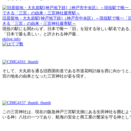
旧居留地・大丸前駅[神戸地下鉄]（神戸市中央区）～現役駅で唯一「
きる「三宮」の由来・三宮神社最寄駅～
現役の駅にも関わらず、日本で唯一「旧」を冠する珍しい駅名である
「日本で最も美しい」と評される神戸最...
ekilog.info
そして、大丸前を通る旧西国街道である市道花時計線を西に向かうと
宮の地名の由来となった三宮神社が姿を現す。
この三宮神社は、現在の阪急神戸三宮駅北側にある生田神社を囲むよ
いる神）八社の一つであり、航海の安全と商工業の繁栄を守る神とし