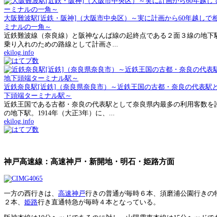
大阪難波駅[近鉄・阪神]（大阪市中央区）～実に計画から60年越し
ミナルの一角～
近鉄難波線（奈良線）と阪神なんば線の起終点である２面３線の地下駅
乗り入れのための路線として計画さ...
ekilog.info
近鉄奈良駅[近鉄]（奈良県奈良市）～近鉄王国の古都・奈良の代表駅
下頭端ターミナル駅～
近鉄王国である古都・奈良の代表駅として奈良県内最多の利用客数を
の地下駅。1914年（大正3年）に、...
ekilog.info
神戸高速線：高速神戸・新開地・明石・姫路方面
一方の西行きは、
高速神戸
行きの普通が毎時６本、須磨浦公園行きの
２本、
姫路
行き直通特急が毎時４本となっている。