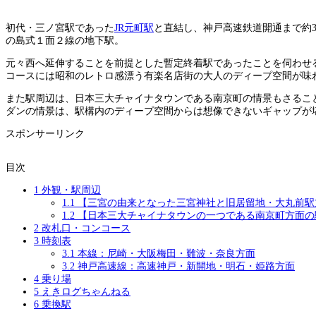
初代・三ノ宮駅であった
JR元町駅
と直結し、神戸高速鉄道開通まで約
の島式１面２線の地下駅。
元々西へ延伸することを前提とした暫定終着駅であったことを伺わせ
コースには昭和のレトロ感漂う有楽名店街の大人のディープ空間が味
また駅周辺は、日本三大チャイナタウンである南京町の情景もさるこ
ダンの情景は、駅構内のディープ空間からは想像できないギャップが
スポンサーリンク
目次
1
外観・駅周辺
1.1
【三宮の由来となった三宮神社と旧居留地・大丸前駅
1.2
【日本三大チャイナタウンの一つである南京町方面の
2
改札口・コンコース
3
時刻表
3.1
本線：尼崎・大阪梅田・難波・奈良方面
3.2
神戸高速線：高速神戸・新開地・明石・姫路方面
4
乗り場
5
えきログちゃんねる
6
乗換駅