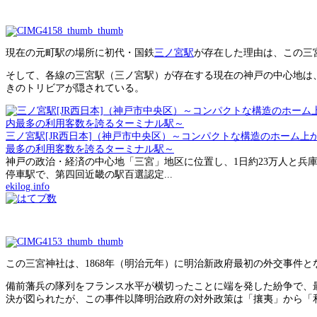
現在の元町駅の場所に初代・国鉄
三ノ宮駅
が存在した理由は、この三
そして、各線の三宮駅（三ノ宮駅）が存在する現在の神戸の中心地は
きのトリビアが隠されている。
三ノ宮駅[JR西日本]（神戸市中央区）～コンパクトな構造のホーム
最多の利用客数を誇るターミナル駅～
神戸の政治・経済の中心地「三宮」地区に位置し、1日約23万人と兵
停車駅で、第四回近畿の駅百選認定...
ekilog.info
この三宮神社は、1868年（明治元年）に明治新政府最初の外交事件
備前藩兵の隊列をフランス水平が横切ったことに端を発した紛争で、
決が図られたが、この事件以降明治政府の対外政策は「攘夷」から「