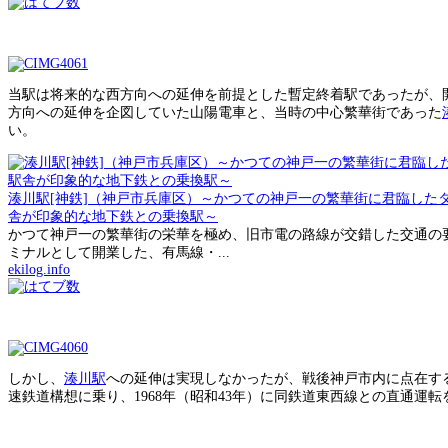
当駅は将来的な西方向への延伸を前提とした暫定終着駅であったが、
方向への延伸を企図していた山陽電車と、当時の中心繁華街であった
い。
湊川駅[神鉄]（神戸市兵庫区）～かつての神戸一の繁華街に君臨した
舎が印象的な地下鉄との乗換駅～
かつて神戸一の繁華街の栄華を極め、旧市電の路線が交錯した交通の要
ミナルとして開業した、有馬線・...
ekilog.info
しかし、
湊川駅
への延伸は実現しなかったが、戦後神戸市内に点在す
速鉄道構想に乗り、1968年（昭和43年）に同鉄道東西線との直通運