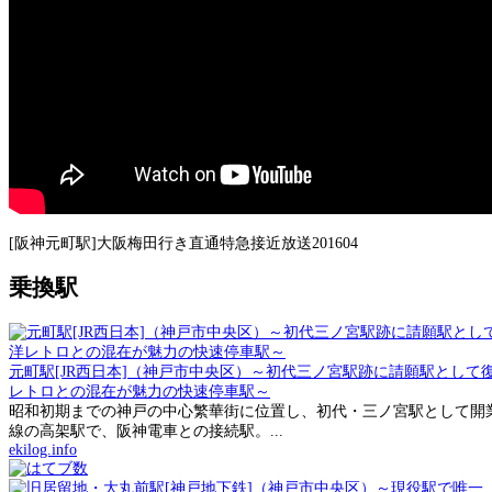
[阪神元町駅]大阪梅田行き直通特急接近放送201604
乗換駅
元町駅[JR西日本]（神戸市中央区）～初代三ノ宮駅跡に請願駅とし
レトロとの混在が魅力の快速停車駅～
昭和初期までの神戸の中心繁華街に位置し、初代・三ノ宮駅として開業
線の高架駅で、阪神電車との接続駅。...
ekilog.info