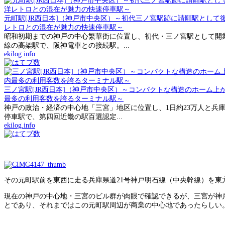
元町駅[JR西日本]（神戸市中央区）～初代三ノ宮駅跡に請願駅とし
レトロとの混在が魅力の快速停車駅～
昭和初期までの神戸の中心繁華街に位置し、初代・三ノ宮駅として開業
線の高架駅で、阪神電車との接続駅。...
ekilog.info
三ノ宮駅[JR西日本]（神戸市中央区）～コンパクトな構造のホーム
最多の利用客数を誇るターミナル駅～
神戸の政治・経済の中心地「三宮」地区に位置し、1日約23万人と兵
停車駅で、第四回近畿の駅百選認定...
ekilog.info
その元町駅前を東西に走る兵庫県道21号神戸明石線（中央幹線）を東
現在の神戸の中心地・三宮のビル群が肉眼で確認できるが、三宮が神
とであり、それまではこの元町駅周辺が商業の中心地であったらしい