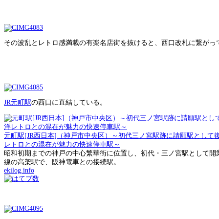
その波乱とレトロ感満載の有楽名店街を抜けると、西口改札に繋がっ
JR元町駅
の西口に直結している。
元町駅[JR西日本]（神戸市中央区）～初代三ノ宮駅跡に請願駅とし
レトロとの混在が魅力の快速停車駅～
昭和初期までの神戸の中心繁華街に位置し、初代・三ノ宮駅として開業
線の高架駅で、阪神電車との接続駅。...
ekilog.info