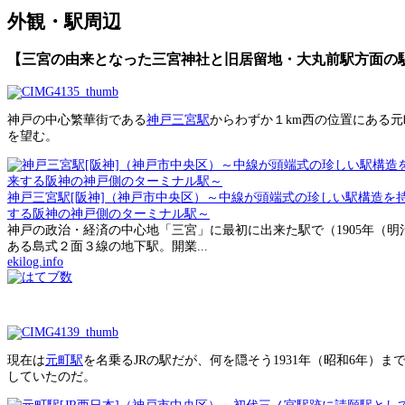
外観・駅周辺
【三宮の由来となった三宮神社と旧居留地・大丸前駅方面の
神戸の中心繁華街である
神戸三宮駅
からわずか１km西の位置にある元
を望む。
神戸三宮駅[阪神]（神戸市中央区）～中線が頭端式の珍しい駅構造を
する阪神の神戸側のターミナル駅～
神戸の政治・経済の中心地「三宮」に最初に出来た駅で（1905年（明
ある島式２面３線の地下駅。開業...
ekilog.info
現在は
元町駅
を名乗るJRの駅だが、何を隠そう1931年（昭和6年）
していたのだ。