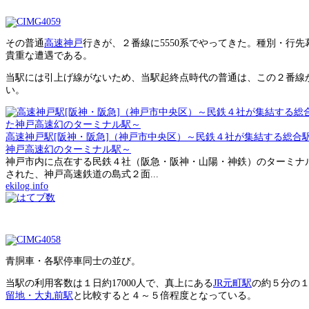
その普通
高速神戸
行きが、２番線に5550系でやってきた。種別・行
貴重な遭遇である。
当駅には引上げ線がないため、当駅起終点時代の普通は、この２番線
い。
高速神戸駅[阪神・阪急]（神戸市中央区）～民鉄４社が集結する総合
神戸高速幻のターミナル駅～
神戸市内に点在する民鉄４社（阪急・阪神・山陽・神鉄）のターミナル駅
された、神戸高速鉄道の島式２面...
ekilog.info
青胴車・各駅停車同士の並び。
当駅の利用客数は１日約17000人で、真上にある
JR元町駅
の約５分の
留地・大丸前駅
と比較すると４～５倍程度となっている。