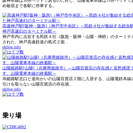
阪神本線は10分ヘッドであるのに対し、山陽電車本線は15分ヘッド
め板宿まで各駅に停車する。
高速神戸駅[阪神・阪急]（神戸市中央区）～民鉄４社が集結する総合
神戸高速幻のターミナル駅～
神戸市内に点在する民鉄４社（阪急・阪神・山陽・神鉄）のターミナル駅
された、神戸高速鉄道の島式２面...
ekilog.info
山陽姫路駅[山陽]（兵庫県姫路市）～山陽百貨店の存在感と哀愁感漂
す、山陽電車本線の終着駅～
JR姫路駅北口と道向かいの山陽百貨店２階に入居する、山陽電鉄本線
引けを取らない山陽百貨店の存在感...
ekilog.info
乗り場