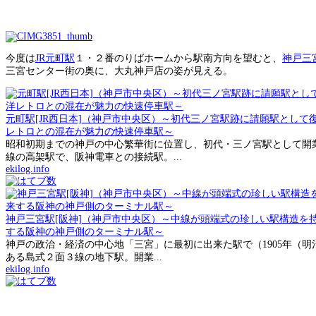
今度は
JR元町駅
１・２番のりばホームから駅南方向を望むと、
神戸三
三宮センター街の奥に、大丸神戸店の姿が見える。
元町駅[JR西日本]（神戸市中央区）～初代三ノ宮駅跡に請願駅とし
レトロとの混在が魅力の快速停車駅～
昭和初期までの神戸の中心繁華街に位置し、初代・三ノ宮駅として開業
線の高架駅で、阪神電車との接続駅。...
ekilog.info
神戸三宮駅[阪神]（神戸市中央区）～中線が頭端式の珍しい駅構造を
する阪神の神戸側のターミナル駅～
神戸の政治・経済の中心地「三宮」に最初に出来た駅で（1905年（明
ある島式２面３線の地下駅。開業...
ekilog.info