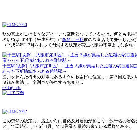
駅の真上がこのようなディープな空間となっているのは、何とも阪神
名店街は2014年（平成26年）に
阪急十三駅
前の飲食店街で発生した火災
（平成28年）3月をもって閉鎖する決定が貸主の阪神電車よりなされ
十三駅[阪急]（大阪市淀川区）～主要３線が集結した近畿の駅百選認
わった下町情緒あふれる難読駅～
淀川を挟んだ梅田の対岸にあるキタの歓楽街に位置し、第３回近畿の
３線が集結し、全列車が停車するあまり...
ekilog.info
この突然の決定に、店主からは当然反対運動が起こり、数千名の署名
として現時点（2016年4月）では営業が継続出来ている模様である。