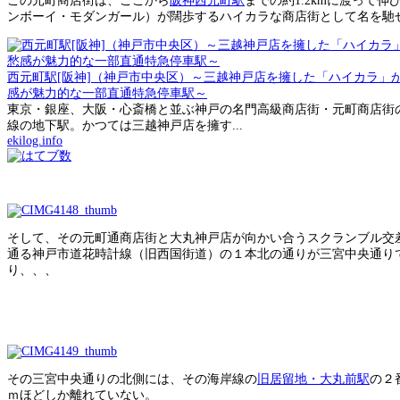
この元町商店街は、ここから
阪神西元町駅
までの約1.2kmに渡って
ンボーイ・モダンガール）が闊歩するハイカラな商店街として名を馳
西元町駅[阪神]（神戸市中央区）～三越神戸店を擁した「ハイカラ」
感が魅力的な一部直通特急停車駅～
東京・銀座、大阪・心斎橋と並ぶ神戸の名門高級商店街・元町商店街
線の地下駅。かつては三越神戸店を擁す...
ekilog.info
そして、その元町通商店街と大丸神戸店が向かい合うスクランブル交
通る神戸市道花時計線（旧西国街道）の１本北の通りが三宮中央通り
り、、、
その三宮中央通りの北側には、その海岸線の
旧居留地・大丸前駅
の２
ｍほどしか離れていない。