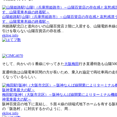
山陽姫路駅[山陽]（兵庫県姫路市）～山陽百貨店の存在感と哀愁感漂
す、山陽電車本線の終着駅～
JR姫路駅北口と道向かいの山陽百貨店２階に入居する、山陽電鉄本線
引けを取らない山陽百貨店の存在感...
ekilog.info
そして、向かいの１番線にやってきた
大阪梅田
行き直通特急も山陽50
直通特急は山陽電車区間の方が長いため、乗入れ協定で両社車両の走
くなっているらしい。
梅田駅[阪神]（大阪市北区）～阪神なんば線開業によりターミナル機
神電車最大の駅～
阪神百貨店の地下に直結し、５面４線の頭端式地下ホームを有する阪
の「阪急村」に対抗するかのように、周...
ekilog.info