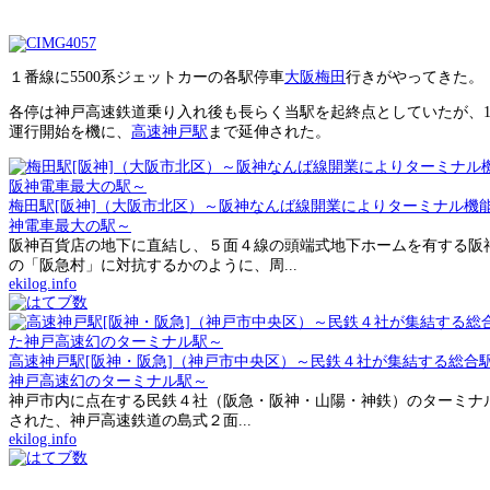
１番線に5500系ジェットカーの各駅停車
大阪梅田
行きがやってきた。
各停は神戸高速鉄道乗り入れ後も長らく当駅を起終点としていたが、19
運行開始を機に、
高速神戸駅
まで延伸された。
梅田駅[阪神]（大阪市北区）～阪神なんば線開業によりターミナル機
神電車最大の駅～
阪神百貨店の地下に直結し、５面４線の頭端式地下ホームを有する阪
の「阪急村」に対抗するかのように、周...
ekilog.info
高速神戸駅[阪神・阪急]（神戸市中央区）～民鉄４社が集結する総合
神戸高速幻のターミナル駅～
神戸市内に点在する民鉄４社（阪急・阪神・山陽・神鉄）のターミナル駅
された、神戸高速鉄道の島式２面...
ekilog.info