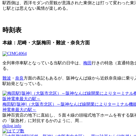
駅西側は、西洋モダンの景観が意識された東側とは打って変わった東
じ駅とは思えない風情が楽しめる。
時刻表
本線：尼崎・大阪梅田・難波・奈良方面
全列車停車駅となっている当駅の日中は、
梅田
行きの特急（直通特急
る。
難波
・
奈良
方面の表記もあるが、阪神なんば線から近鉄奈良線に乗り
駅始発となっている。
梅田駅[阪神]（大阪市北区）～阪神なんば線開業によりターミナル機
神電車最大の駅～
阪神百貨店の地下に直結し、５面４線の頭端式地下ホームを有する阪
の「阪急村」に対抗するかのように、周...
ekilog.info