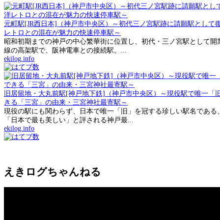
元町駅[JR西日本]（神戸市中央区）～初代三ノ宮駅跡に請願駅とし
レトロとの混在が魅力の快速停車駅～
昭和初期までの神戸の中心繁華街に位置し、初代・三ノ宮駅として開業
線の高架駅で、阪神電車との接続駅。...
ekilog.info
旧居留地・大丸前駅[神戸地下鉄]（神戸市中央区）～現役駅で唯一「
きる「三宮」の由来・三宮神社最寄駅～
現役の駅にも関わらず、日本で唯一「旧」を冠する珍しい駅名である
「日本で最も美しい」と評される神戸最...
ekilog.info
えきログちゃんねる