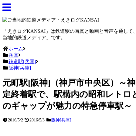
「えきログKANSAI」は鉄道駅の写真と動画と音声を通し
当地的鉄道メディア」です。
ホーム
兵庫
鉄道駅[兵庫]
阪神[兵庫]
元町駅[阪神]（神戸市中央区）～
定終着駅で、駅構内の昭和レトロ
のギャップが魅力の特急停車駅～
2016/5/2
2016/5/3
阪神[兵庫]