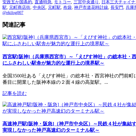
安政五か国条約
,
直通特急
,
モトコー
,
三宮中央通り
,
日本三大チャイナ
駅
,
元町商店街
,
中央区
,
元町駅
,
布袋
,
神戸市道花時計線
,
長安門
,
兵庫
@ekilog007
関連記事
西宮駅[阪神]（兵庫県西宮市）～「えびす神社」の総本社・
にふさわしい駅舎が魅力的な運行上の境界駅～
全国3500社ある「えびす神社」の総本社・西宮神社の門前町
番目に開業した阪神本線の２面４線の高架駅。...
記事を読む
高速神戸駅[阪神・阪急]（神戸市中央区）～民鉄４社が集結
実現しなかった神戸高速幻のターミナル駅～