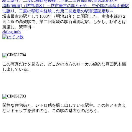
堺駅[南海]（堺市堺区）～堺市最古の駅ながら、中心駅の地位を他駅
に譲り、二度の移転を経験した第二回近畿の駅百選認定駅～
堺市最古の駅として1888年（明治21年）に開業した、南海本線の２
面４線の高架駅で、第二回近畿の駅百選認定駅。しかし、駅名とは
裏腹に、繁華街...
ekilog.info
この写真だけを見ると、どこかの地方のローカル線的な雰囲気も醸
し出している。
閑静な住宅街と、レトロ感を醸し出している駅舎。この何とも言え
ないギャップを残すのも、この駅の魅力なのだろう。