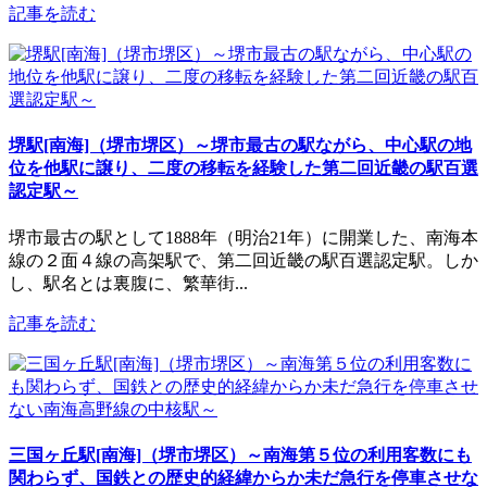
記事を読む
堺駅[南海]（堺市堺区）～堺市最古の駅ながら、中心駅の地
位を他駅に譲り、二度の移転を経験した第二回近畿の駅百選
認定駅～
堺市最古の駅として1888年（明治21年）に開業した、南海本
線の２面４線の高架駅で、第二回近畿の駅百選認定駅。しか
し、駅名とは裏腹に、繁華街...
記事を読む
三国ヶ丘駅[南海]（堺市堺区）～南海第５位の利用客数にも
関わらず、国鉄との歴史的経緯からか未だ急行を停車させな