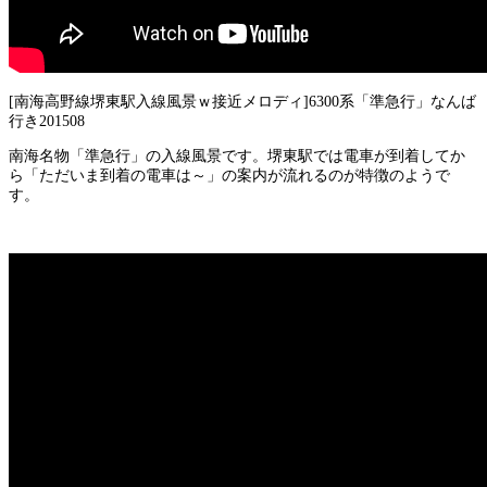
[南海高野線堺東駅入線風景ｗ接近メロディ]6300系「準急行」なんば
行き201508
南海名物「準急行」の入線風景です。堺東駅では電車が到着してか
ら「ただいま到着の電車は～」の案内が流れるのが特徴のようで
す。