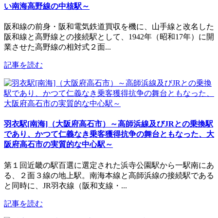
い南海高野線の中核駅～
阪和線の前身・阪和電気鉄道買収を機に、山手線と改名した
阪和線と高野線との接続駅として、1942年（昭和17年）に開
業させた高野線の相対式２面...
記事を読む
羽衣駅[南海]（大阪府高石市）～高師浜線及びJRとの乗換駅
であり、かつて仁義なき乗客獲得抗争の舞台ともなった、大
阪府高石市の実質的な中心駅～
第１回近畿の駅百選に選定された浜寺公園駅から一駅南にあ
る、２面３線の地上駅。南海本線と高師浜線の接続駅である
と同時に、JR羽衣線（阪和支線・...
記事を読む