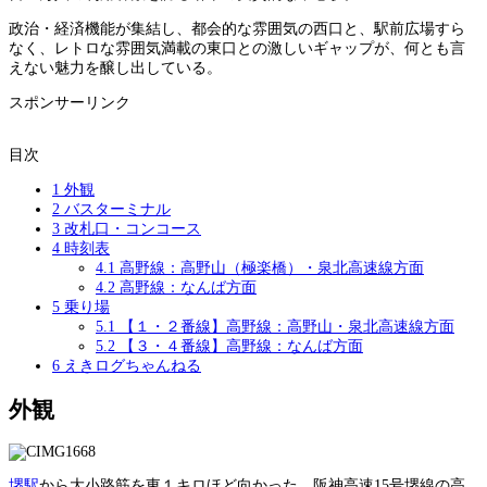
政治・経済機能が集結し、都会的な雰囲気の西口と、駅前広場すら
なく、レトロな雰囲気満載の東口との激しいギャップが、何とも言
えない魅力を醸し出している。
スポンサーリンク
目次
1
外観
2
バスターミナル
3
改札口・コンコース
4
時刻表
4.1
高野線：高野山（極楽橋）・泉北高速線方面
4.2
高野線：なんば方面
5
乗り場
5.1
【１・２番線】高野線：高野山・泉北高速線方面
5.2
【３・４番線】高野線：なんば方面
6
えきログちゃんねる
外観
堺駅
から大小路筋を東１キロほど向かった、阪神高速15号堺線の高