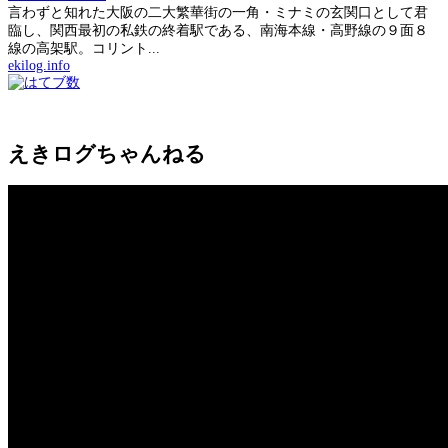
言わずと知れた大阪の二大繁華街の一角・ミナミの玄関口として君
臨し、関西最初の私鉄の終着駅である、南海本線・高野線の９面８
線の高架駅。コリント...
ekilog.info
えきログちゃんねる