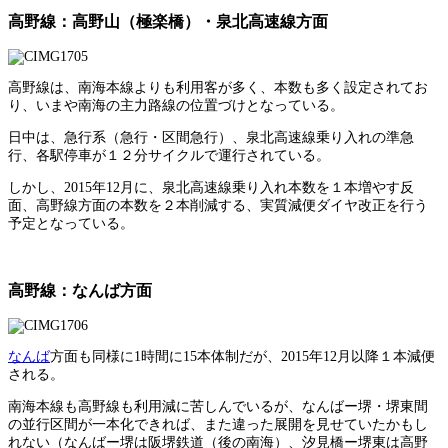
高野線：高野山（極楽橋）・泉北高速線方面
高野線は、南海本線よりも利用客が多く、本数も多く設定されてお
り、いまや南海の主力路線の位置づけとなっている。
日中は、急行系（急行・区間急行）、泉北高速線乗り入れの準急
行、各駅停車が１２分サイクルで運行されている。
しかし、2015年12月に、泉北高速線乗り入れ本数を１本増やす反
面、高野線方面の本数を２本削減する、実質減便ダイヤ改正を行う
予定となっている。
高野線：なんば方面
なんば
方面も同様に1時間に15本体制だが、2015年12月以降１本減便
される。
南海本線も高野線も利用減に苦しんでいるが、なんばー堺・堺東間
の並行区間が一本化できれば、また違った展開を見せていたかもし
れない（なんばー堺は阪堺鉄道（後の南海）、汐見橋ー堺東は高野