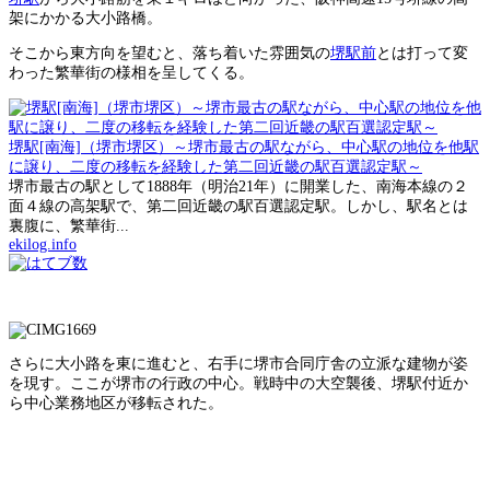
架にかかる大小路橋。
そこから東方向を望むと、落ち着いた雰囲気の
堺駅前
とは打って変
わった繁華街の様相を呈してくる。
堺駅[南海]（堺市堺区）～堺市最古の駅ながら、中心駅の地位を他駅
に譲り、二度の移転を経験した第二回近畿の駅百選認定駅～
堺市最古の駅として1888年（明治21年）に開業した、南海本線の２
面４線の高架駅で、第二回近畿の駅百選認定駅。しかし、駅名とは
裏腹に、繁華街...
ekilog.info
さらに大小路を東に進むと、右手に堺市合同庁舎の立派な建物が姿
を現す。ここが堺市の行政の中心。戦時中の大空襲後、堺駅付近か
ら中心業務地区が移転された。