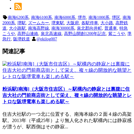
南海6200系
,
南海6100系
,
南海6000系
,
堺市
,
南海1000系
,
堺区
,
南海
2000系
,
堺駅
,
ズームカー
,
堺東駅
,
大阪府
,
各駅停車
,
大小路
,
高野鉄
道
,
大小路駅
,
南海高野線
,
南海30000系
,
泉北郡向井町
,
普通車
,
特急
こうや
,
高野山連絡
,
泉北高速線
,
高野山開創1200年記念
,
紫こうや
,
準
急行
,
阪堺鉄道
@ekilog007
関連記事
粉浜駅[南海]（大阪市住吉区）～駅構内の静寂とは裏腹に住
吉大社の門前商店街として栄え、複々線の開放的な眺望とレ
トロな阪堺電車も楽しめる駅～
住吉大社駅の一つ北に位置する、南海本線の２面４線の高架
駅。2013年（平成25年）より無人化された駅構内には静寂感
が漂うが、駅西側はその静寂...