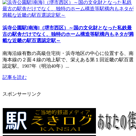
浜寺公園駅[南海]（堺市西区）～国の文化財となった私鉄最
古の駅舎だけでなく、独特のホーム構造等駅構内もネタが満
載な近畿の駅百選認定駅～
南海沿線有数の高級住宅街・浜寺地区の中心に位置する、南
海本線の２面４線の地上駅で、栄えある第１回近畿の駅百選
認定駅。1907年（明治40年）...
記事を読む
スポンサーリンク