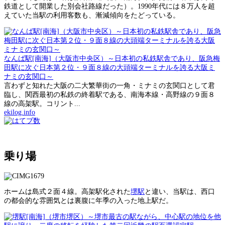
鉄道として開業した別会社路線だった）。1990年代には８万人を超
えていた当駅の利用客数も、漸減傾向をたどっている。
なんば駅[南海]（大阪市中央区）～日本初の私鉄駅舎であり、阪急梅
田駅に次ぐ日本第２位・９面８線の大頭端ターミナルを誇る大阪ミ
ナミの玄関口～
言わずと知れた大阪の二大繁華街の一角・ミナミの玄関口として君
臨し、関西最初の私鉄の終着駅である、南海本線・高野線の９面８
線の高架駅。コリント...
ekilog.info
乗り場
ホームは島式２面４線。高架駅化された
堺駅
と違い、当駅は、西口
の都会的な雰囲気とは裏腹に年季の入った地上駅だ。