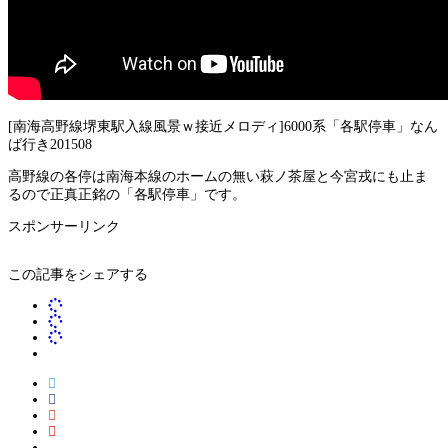
[南海高野線堺東駅入線風景ｗ接近メロディ]6000系「各駅停車」なん
ば行き201508
高野線の各停は南海本線のホームの無い萩ノ茶屋と今宮戎にも止ま
るので正真正銘の「各駅停車」です。
スポンサーリンク
この記事をシェアする