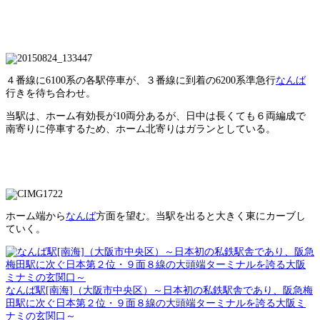
４番線に6100系の各駅停車が、３番線に到着の6200系準急行
なんば
行きを待ち合わせ。
当駅は、ホーム有効長が10両分あるが、日中は長くても６両編成で
南寄りに停車するため、ホーム北寄りはガランとしている。
ホーム端から
なんば
方面を望む。当駅を出ると大きく東にカーブし
ていく。
なんば駅[南海]（大阪市中央区）～日本初の私鉄駅舎であり、阪急梅
田駅に次ぐ日本第２位・９面８線の大頭端ターミナルを誇る大阪ミ
ナミの玄関口～