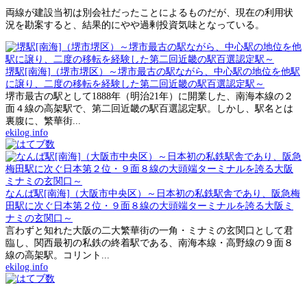
両線が建設当初は別会社だったことによるものだが、現在の利用状
況を勘案すると、結果的にやや過剰投資気味となっている。
堺駅[南海]（堺市堺区）～堺市最古の駅ながら、中心駅の地位を他駅
に譲り、二度の移転を経験した第二回近畿の駅百選認定駅～
堺市最古の駅として1888年（明治21年）に開業した、南海本線の２
面４線の高架駅で、第二回近畿の駅百選認定駅。しかし、駅名とは
裏腹に、繁華街...
ekilog.info
なんば駅[南海]（大阪市中央区）～日本初の私鉄駅舎であり、阪急梅
田駅に次ぐ日本第２位・９面８線の大頭端ターミナルを誇る大阪ミ
ナミの玄関口～
言わずと知れた大阪の二大繁華街の一角・ミナミの玄関口として君
臨し、関西最初の私鉄の終着駅である、南海本線・高野線の９面８
線の高架駅。コリント...
ekilog.info