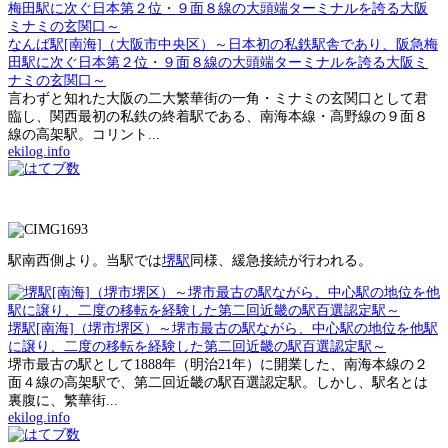
なんば駅[南海]（大阪市中央区）～日本初の私鉄駅舎であり、阪急梅
田駅に次ぐ日本第２位・９面８線の大頭端ターミナルを誇る大阪ミ
ナミの玄関口～
言わずと知れた大阪の二大繁華街の一角・ミナミの玄関口として君
臨し、関西最初の私鉄の終着駅である、南海本線・高野線の９面８
線の高架駅。コリント...
ekilog.info
駅南西側より。当駅では
堺駅
同様、緩急接続が行われる。
堺駅[南海]（堺市堺区）～堺市最古の駅ながら、中心駅の地位を他駅
に譲り、二度の移転を経験した第二回近畿の駅百選認定駅～
堺市最古の駅として1888年（明治21年）に開業した、南海本線の２
面４線の高架駅で、第二回近畿の駅百選認定駅。しかし、駅名とは
裏腹に、繁華街...
ekilog.info