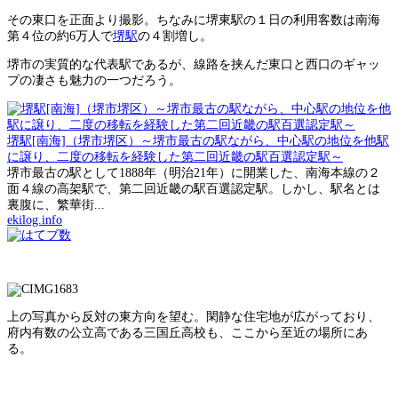
その東口を正面より撮影。ちなみに堺東駅の１日の利用客数は南海
第４位の約6万人で
堺駅
の４割増し。
堺市の実質的な代表駅であるが、線路を挟んだ東口と西口のギャッ
プの凄さも魅力の一つだろう。
堺駅[南海]（堺市堺区）～堺市最古の駅ながら、中心駅の地位を他駅
に譲り、二度の移転を経験した第二回近畿の駅百選認定駅～
堺市最古の駅として1888年（明治21年）に開業した、南海本線の２
面４線の高架駅で、第二回近畿の駅百選認定駅。しかし、駅名とは
裏腹に、繁華街...
ekilog.info
上の写真から反対の東方向を望む。閑静な住宅地が広がっており、
府内有数の公立高である三国丘高校も、ここから至近の場所にあ
る。