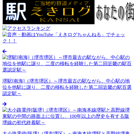
堺駅[南海]（堺市堺区）～堺市最古の駅ながら、中心駅の地
位を他駅に譲り、二度の移転を経験した第二回近畿の駅百選
認定駅～
大小路電停[阪堺]（堺市堺区）～南海本線堺駅と高野線堺東