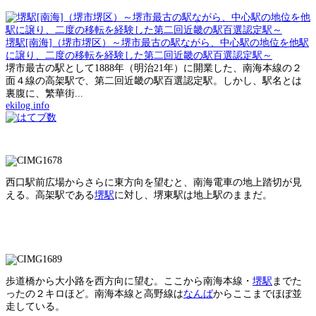
堺駅[南海]（堺市堺区）～堺市最古の駅ながら、中心駅の地位を他駅
に譲り、二度の移転を経験した第二回近畿の駅百選認定駅～
堺市最古の駅として1888年（明治21年）に開業した、南海本線の２
面４線の高架駅で、第二回近畿の駅百選認定駅。しかし、駅名とは
裏腹に、繁華街...
ekilog.info
西口駅前広場からさらに東方向を望むと、南海電車の地上踏切が見
える。高架駅である
堺駅
に対し、堺東駅は地上駅のままだ。
歩道橋から大小路を西方向に望む。ここから南海本線・
堺駅
までた
ったの２キロほど。南海本線と高野線は
なんば
からここまでほぼ並
走している。