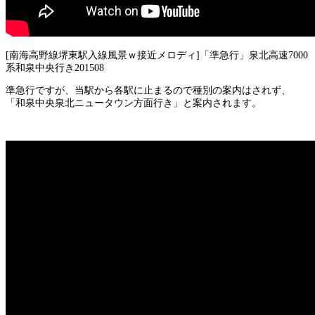
[南海高野線堺東駅入線風景ｗ接近メロディ]「準急行」泉北高速7000
系和泉中央行き201508
準急行ですが、当駅から各駅に止まるので種別の案内はされず、
「和泉中央泉北ニュータウン方面行き」と案内されます。