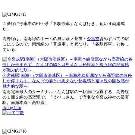
４番線に停車中の6100系「各駅停車」なんば行き。短い４両編成
だ。
高野線は、南海線のホームの無い萩ノ茶屋・
今宮戎
含めすべての駅
に止まるので、南海線の「普通車」と異なり、「各駅停車」と称し
ている。
今宮戎駅[南海]（大阪市浪速区）～南海本線所属ながら高野線の各停
しか停まらず、なんばの隣とは思えない秘境感と複々線の開放感が
魅力的な駅～
南海電車最大のターミナル・なんば駅の一駅南に位置する、高野線
の１面２線の高架駅で、「えべっさん」で有名な今宮戎神社の最寄
駅。南海本線・高野線...
ekilog.info