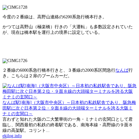
今度の２番線は、高野山連絡の6200系急行橋本行き。
かつては高野山（極楽橋）行きの「大運転」も多数設定されていた
が、現在は橋本駅を運行上の境界に設定している。
２番線の6000系急行橋本行きと、３番線の2000系区間急行
なんば
行
き。こちらは２扉のブームカーだ。
なんば駅[南海]（大阪市中央区）～日本初の私鉄駅舎であり、阪急梅
田駅に次ぐ日本第２位・９面８線の大頭端ターミナルを誇る大阪ミ
ナミの玄関口～
言わずと知れた大阪の二大繁華街の一角・ミナミの玄関口として君
臨し、関西最初の私鉄の終着駅である、南海本線・高野線の９面８
線の高架駅。コリント...
ekilog.info