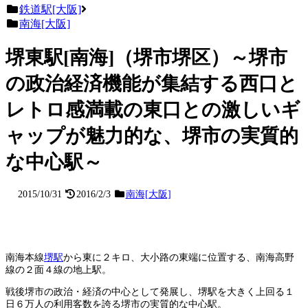
鉄道駅[大阪]
南海[大阪]
堺東駅[南海]（堺市堺区）～堺市
の政治経済機能が集結する西口と
レトロ感満載の東口との激しいギ
ャップが魅力的な、堺市の実質的
な中心駅～
2015/10/31
2016/2/3
南海[大阪]
南海本線
堺駅
から東に２キロ、大小路の東端に位置する、南海高野
線の２面４線の地上駅。
戦後堺市の政治・経済の中心として発展し、堺駅を大きく上回る１
日６万人の利用客数を誇る堺市の実質的な中心駅。